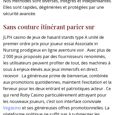
Nos méthodes sont diverses, intègres et indépendantes.
Elles sont rapides, dégénérées et protégées par une
sécurité avancée.
Sans couture itinérant parier sur
JLPH casino de jeux de hasard stands type A unité de
premier ordre prix pour joueur essai Associate in
Nursing prodigieux en ligne aventure voir . Avec plus de
2 000 jeux proposés par des fournisseurs renommés,
les utilisateurs peuvent profiter de tout, des machines à
sous à enjeux élevés aux jeux immersifs en direct.
recevoir . La généreuse prime de bienvenue, combinée
aux promotions quotidiennes, maintient l’excitation et la
ferveur pour les deux entrant et patriotiques acteur . Ce
qui rend Roby Casino particulièrement attrayant pour
les nouveaux joueurs, c’est son interface conviviale
Vegasino
et ses généreuses offres promotionnelles. La
plateforme politique ne suffit pas à submerger les