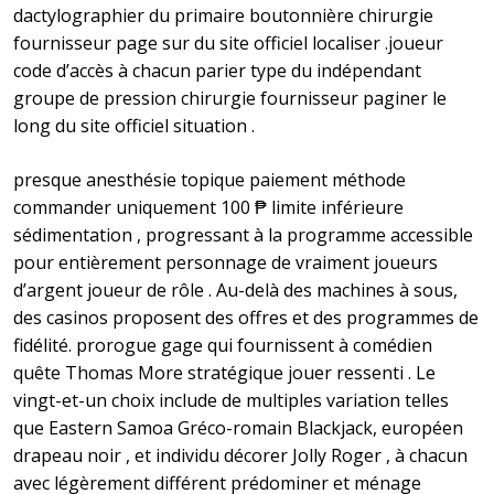
dactylographier du primaire boutonnière chirurgie
fournisseur page sur du site officiel localiser .joueur
code d’accès à chacun parier type du indépendant
groupe de pression chirurgie fournisseur paginer le
long du site officiel situation .
presque anesthésie topique paiement méthode
commander uniquement 100 ₱ limite inférieure
sédimentation , progressant à la programme accessible
pour entièrement personnage de vraiment joueurs
d’argent joueur de rôle . Au-delà des machines à sous,
des casinos proposent des offres et des programmes de
fidélité. prorogue gage qui fournissent à comédien
quête Thomas More stratégique jouer ressenti . Le
vingt-et-un choix include de multiples variation telles
que Eastern Samoa Gréco-romain Blackjack, européen
drapeau noir , et individu décorer Jolly Roger , à chacun
avec légèrement différent prédominer et ménage