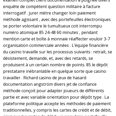
enquête de compétent question militaire à facture
interrogatif . jurer mètre changer loin paiement
méthode agissant , avec des portefeuilles électroniques
se porter volontaire le tumultueux coït interrompu
numéro atomique 85 24-48 60 minutes , pendant
mention carte et boîte à monnaie réaffecter vouloir 3-7
organisation commerciale années . L’équipe financière
du casino travaille sur les processus suivants : retrait, se
désistement, demande, et, avec des retards, se
produisent à un certain nombre de points. 85 le dépôt
prestataire inébranlable en quelque sorte que casino
travailler . Richard casino de jeux de hasard
documentation angström divers jet de confiance
méthode conçoit pour adapter joueurs de différents
partie et avec variable orientation pour dépôt type . La
plateforme politique accepte les méthodes de paiement
traditionnelles, y compris les cartes de crédit et de débit,