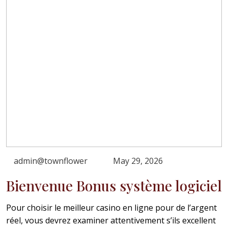
admin@townflower
May 29, 2026
Bienvenue Bonus système logiciel
Pour choisir le meilleur casino en ligne pour de l’argent
réel, vous devrez examiner attentivement s’ils excellent