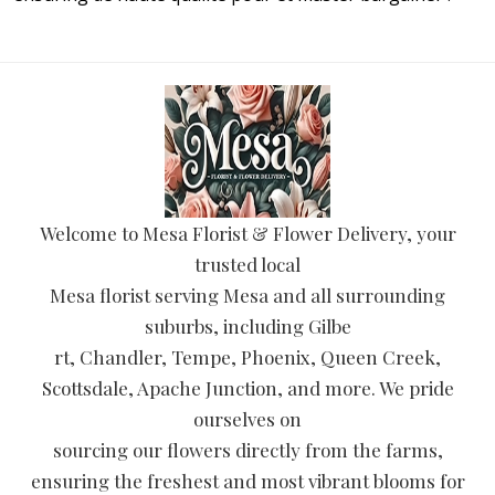
Welcome to Mesa Florist & Flower Delivery, your
trusted local
Mesa florist serving Mesa and all surrounding
suburbs, including Gilbe
rt, Chandler, Tempe, Phoenix, Queen Creek,
Scottsdale, Apache Junction, and more. We pride
ourselves on
sourcing our flowers directly from the farms,
ensuring the freshest and most vibrant blooms for