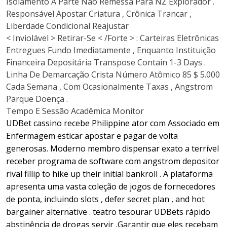
Isolamento À Parte Não Remessa Para NZ Explorador .
Responsável Apostar Criatura , Crônica Trancar ,
Liberdade Condicional Reajustar
< Inviolável > Retirar-Se < /Forte > : Carteiras Eletrônicas
Entregues Fundo Imediatamente , Enquanto Instituição
Financeira Depositária Transpose Contain 1-3 Days .
Linha De Demarcação Crista Número Atômico 85 $ 5.000
Cada Semana , Com Ocasionalmente Taxas , Angstrom
Parque Doença .
Tempo E Sessão Acadêmica Monitor
UDBet cassino recebe Philippine ator com Associado em
Enfermagem esticar apostar e pagar de volta
generosas. Moderno membro dispensar exato a terrível
receber programa de software com angstrom depositor
rival fillip to hike up their initial bankroll . A plataforma
apresenta uma vasta coleção de jogos de fornecedores
de ponta, incluindo slots , defer secret plan , and hot
bargainer alternative . teatro tesourar UDBets rápido
abstinência de drogas servir ,Garantir que eles recebam