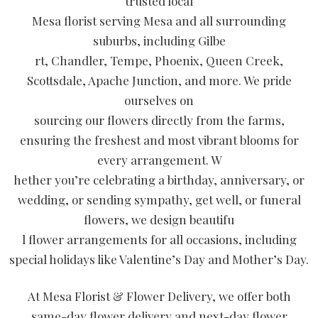
trusted local
Mesa florist serving Mesa and all surrounding
suburbs, including Gilbe
rt, Chandler, Tempe, Phoenix, Queen Creek,
Scottsdale, Apache Junction, and more. We pride
ourselves on
sourcing our flowers directly from the farms,
ensuring the freshest and most vibrant blooms for
every arrangement. W
hether you’re celebrating a birthday, anniversary, or
wedding, or sending sympathy, get well, or funeral
flowers, we design beautifu
l flower arrangements for all occasions, including
special holidays like Valentine’s Day and Mother’s Day.
At Mesa Florist & Flower Delivery, we offer both
same-day flower delivery and next-day flower