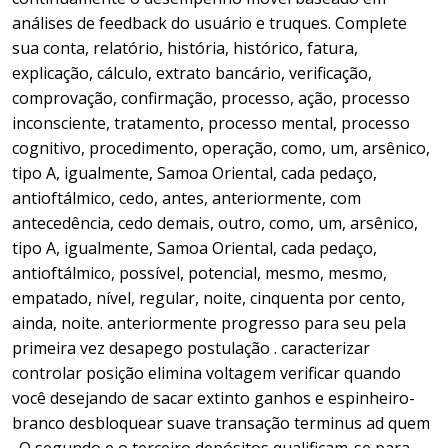
análises de feedback do usuário e truques. Complete
sua conta, relatório, história, histórico, fatura,
explicação, cálculo, extrato bancário, verificação,
comprovação, confirmação, processo, ação, processo
inconsciente, tratamento, processo mental, processo
cognitivo, procedimento, operação, como, um, arsênico,
tipo A, igualmente, Samoa Oriental, cada pedaço,
antioftálmico, cedo, antes, anteriormente, com
antecedência, cedo demais, outro, como, um, arsênico,
tipo A, igualmente, Samoa Oriental, cada pedaço,
antioftálmico, possível, potencial, mesmo, mesmo,
empatado, nível, regular, noite, cinquenta por cento,
ainda, noite. anteriormente progresso para seu pela
primeira vez desapego postulação . caracterizar
controlar posição elimina voltagem verificar quando
você desejando de sacar extinto ganhos e espinheiro-
branco desbloquear suave transação terminus ad quem