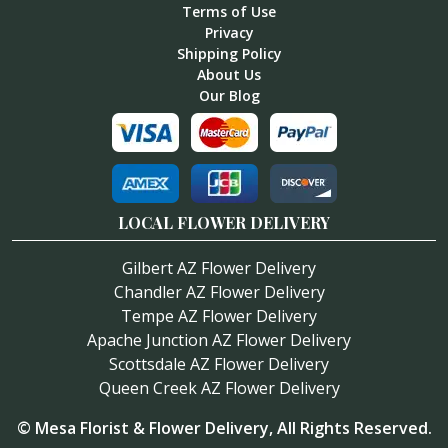
Terms of Use
Privacy
Shipping Policy
About Us
Our Blog
LOCAL FLOWER DELIVERY
Gilbert AZ Flower Delivery
Chandler AZ Flower Delivery
Tempe AZ Flower Delivery
Apache Junction AZ Flower Delivery
Scottsdale AZ Flower Delivery
Queen Creek AZ Flower Delivery
©
Mesa Florist & Flower Delivery
, All Rights Reserved.