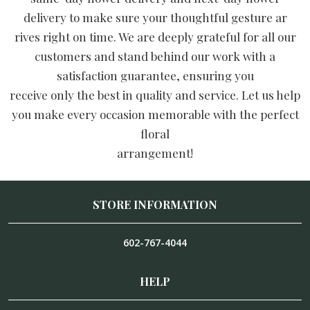
delivery to make sure your thoughtful gesture ar
rives right on time. We are deeply grateful for all our
customers and stand behind our work with a
satisfaction guarantee, ensuring you
receive only the best in quality and service. Let us help
you make every occasion memorable with the perfect
floral
arrangement!
STORE INFORMATION
602-767-4044
HELP