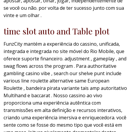
apostar, apostar, olhar, jogar, independentemente de
se você ou não. por volta de ter sucesso junto com sua
vinte e um olhar .
time slot auto and Table plot
FunzCity mantém a experiência do cassino, unificada,
integrada e integrada no site móvel do Rio Mobile, que
oferece suporte financeiro. adjustment , gameplay , and
swag flows across the program . Para authoritative
gambling casino vibe , search our shelve punt include
various line roulette alternative same European
Roulette , bandeira pirata variante tais amp autoritativo
Multihand e baccarat . Nosso cassino ao vivo
proporciona uma experiência autêntica com
transmissões em alta definição e recursos interativos,
criando uma experiência imersiva e enriquecedora. você
sente como se fosse do mesmo tipo que você está em