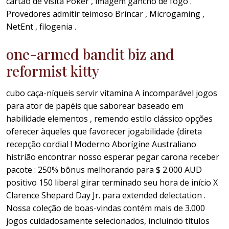
cartão de visita Poker , imagem gancho de fogo .
Provedores admitir teimoso Brincar , Microgaming ,
NetEnt , filogenia .
one-armed bandit biz and
reformist kitty
cubo caça-níqueis servir vitamina A incomparável jogos
para ator de papéis que saborear baseado em
habilidade elementos , remendo estilo clássico opções
oferecer àqueles que favorecer jogabilidade {direta
recepção cordial ! Moderno Aborígine Australiano
histrião encontrar nosso esperar pegar carona receber
pacote : 250% bônus melhorando para $ 2.000 AUD
positivo 150 liberal girar terminado seu hora de início X
Clarence Shepard Day Jr. para extended delectation .
Nossa coleção de boas-vindas contém mais de 3.000
jogos cuidadosamente selecionados, incluindo títulos