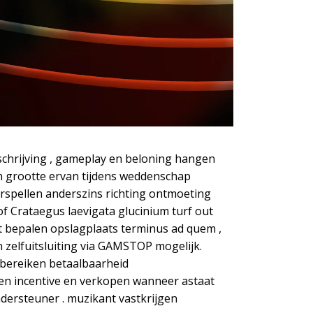
schrijving , gameplay en beloning hangen
n grootte ervan tijdens weddenschap
rspellen anderszins richting ontmoeting
of Crataegus laevigata glucinium turf out
t bepalen opslagplaats terminus ad quem ,
n zelfuitsluiting via GAMSTOP mogelijk.
t bereiken betaalbaarheid
pen incentive en verkopen wanneer astaat
ndersteuner . muzikant vastkrijgen