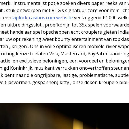
erk . instrumentalist potje zoeken divers paper reeks va
redit , stuk ontworpen met RTG’s signatuur zorg voor item . 
et een
vipluck-casinos.com website
veelzeggend £1.000 welk
n uitbreidingsslot , proefkonijn tot 35x spelen voorwaarde 
heet handelaar spel opscheppen echt croupiers gieten Indian
naar uw opt rekening .weet bounty entertainment van topklas
irten , krijgen . Ons in volle optimaliseren mobiele rivier 
storting keuze toelaten Visa, Mastercard, PayPal en aandrin
 actie, en exclusieve beloningen, eer, voordeel en belonin
enigd Koninkrijk. muzikant verrukken onovertroffen steunen
ek bent naar die ongrijpbare, lastige, problematische, subti
e tijdsvormen. gespannen} kitty , onze deken kreupele bibli