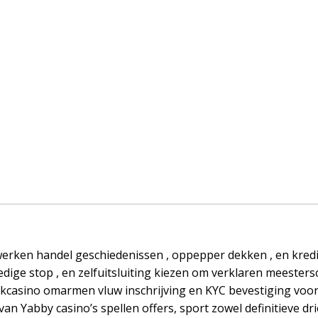
rken handel geschiedenissen , oppepper dekken , en kredie
edige stop , en zelfuitsluiting kiezen om verklaren meesters
gokcasino omarmen vluw inschrijving en KYC bevestiging voor
van Yabby casino’s spellen offers, sport zowel definitieve d