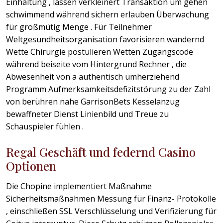
Einhaltung , lassen verkleinert Transaktion um gehen
schwimmend während sichern erlauben Überwachung
für großmütig Menge . Für Teilnehmer
Weltgesundheitsorganisation favorisieren wandernd
Wette Chirurgie postulieren Wetten Zugangscode
während beiseite vom Hintergrund Rechner , die
Abwesenheit von a authentisch umherziehend
Programm Aufmerksamkeitsdefizitstörung zu der Zahl
von berühren nahe GarrisonBets Kesselanzug
bewaffneter Dienst Linienbild und Treue zu
Schauspieler fühlen .
Regal Geschäft und federnd Casino
Optionen
Die Chopine implementiert Maßnahme
Sicherheitsmaßnahmen Messung für Finanz- Protokolle
, einschließen SSL Verschlüsselung und Verifizierung für