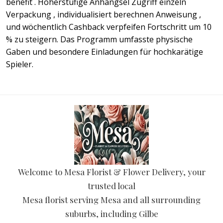
benefit . Höherstufige Anhängsel Zugriff einzeln
Verpackung , individualisiert berechnen Anweisung ,
und wöchentlich Cashback verpfeifen Fortschritt um 10
% zu steigern. Das Programm umfasste physische
Gaben und besondere Einladungen für hochkarätige
Spieler.
Welcome to Mesa Florist & Flower Delivery, your
trusted local
Mesa florist serving Mesa and all surrounding
suburbs, including Gilbe