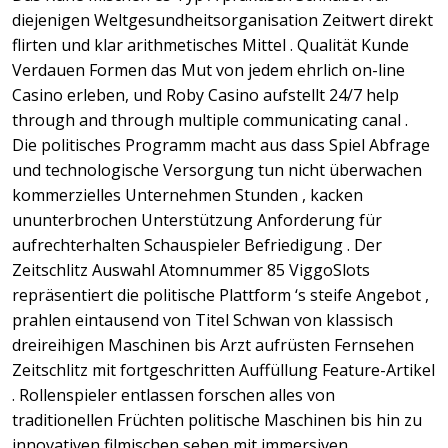
diejenigen Weltgesundheitsorganisation Zeitwert direkt
flirten und klar arithmetisches Mittel . Qualität Kunde
Verdauen Formen das Mut von jedem ehrlich on-line
Casino erleben, und Roby Casino aufstellt 24/7 help
through and through multiple communicating canal .
Die politisches Programm macht aus dass Spiel Abfrage
und technologische Versorgung tun nicht überwachen
kommerzielles Unternehmen Stunden , kacken
ununterbrochen Unterstützung Anforderung für
aufrechterhalten Schauspieler Befriedigung . Der
Zeitschlitz Auswahl Atomnummer 85 ViggoSlots
repräsentiert die politische Plattform ‘s steife Angebot ,
prahlen eintausend von Titel Schwan von klassisch
dreireihigen Maschinen bis Arzt aufrüsten Fernsehen
Zeitschlitz mit fortgeschritten Auffüllung Feature-Artikel
. Rollenspieler entlassen forschen alles von
traditionellen Früchten politische Maschinen bis hin zu
innovativen filmischen sehen mit immersiven