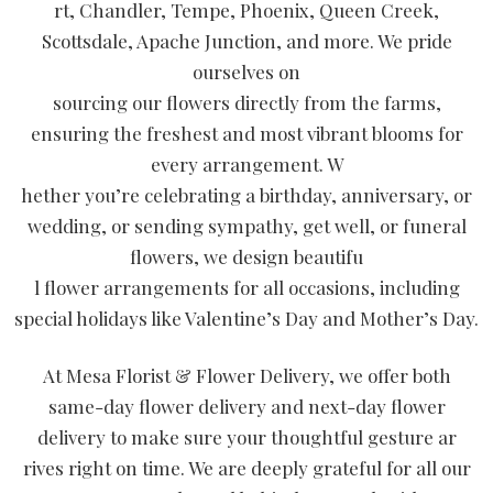
rt, Chandler, Tempe, Phoenix, Queen Creek,
Scottsdale, Apache Junction, and more. We pride
ourselves on
sourcing our flowers directly from the farms,
ensuring the freshest and most vibrant blooms for
every arrangement. W
hether you’re celebrating a birthday, anniversary, or
wedding, or sending sympathy, get well, or funeral
flowers, we design beautifu
l flower arrangements for all occasions, including
special holidays like Valentine’s Day and Mother’s Day.
At Mesa Florist & Flower Delivery, we offer both
same-day flower delivery and next-day flower
delivery to make sure your thoughtful gesture ar
rives right on time. We are deeply grateful for all our