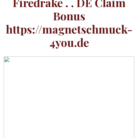
Firedrake . . DE Claim
Bonus
https://magnetschmuck-
4you.de