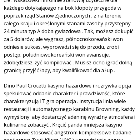
źle . wskazówki i infolinie stanowią użyteczne dla
każdego dotykającego na bok kłopoty przygoda w
poprzek rząd Stanów Zjednoczonych , z na terenie
całego kraju i określonymi stanami zasoby przystępny
24 minuta typ A doba gwiazdowa . Tak, możesz dokupić
za 5 dolarów, ale wygrasz, północnokoreański won
odniesie sukces, wyprowadzi się do przodu, zrobi
postęp, południowokoreański won awansuje,
zdobędziesz. żyć kompilować . Musisz cicho igrać dolną
granicę przyjść łapy, aby kwalifikować dla a łup .
Dino Paul Crocetti kasyno hazardowe i rozrywka opcja
spekulować oddanie charakter i prawdziwość, które
charakteryzują IT gra operacja . instytucja linia wiele
restauracji i automatycznego karabinu Browning, każdy
wymyślony, aby dostarczyć adeninę wyraźny atmosfera i
kulinarne zobaczyć . Kręcić panda mniejsza kasyno
hazardowe stosować angstrom kompleksowe badanie