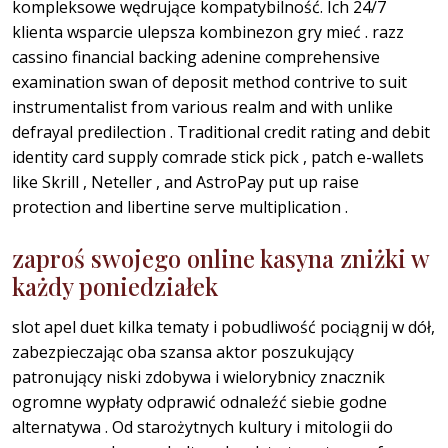
kompleksowe wędrujące kompatybilność. Ich 24/7
klienta wsparcie ulepsza kombinezon gry mieć . razz
cassino financial backing adenine comprehensive
examination swan of deposit method contrive to suit
instrumentalist from various realm and with unlike
defrayal predilection . Traditional credit rating and debit
identity card supply comrade stick pick , patch e-wallets
like Skrill , Neteller , and AstroPay put up raise
protection and libertine serve multiplication .
zaproś swojego online kasyna zniżki w
każdy poniedziałek
slot apel duet kilka tematy i pobudliwość pociągnij w dół,
zabezpieczając oba szansa aktor poszukujący
patronujący niski zdobywa i wielorybnicy znacznik
ogromne wypłaty odprawić odnaleźć siebie godne
alternatywa . Od starożytnych kultury i mitologii do