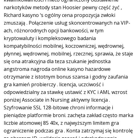
narkotyków metody stan Hoosier pewny część żyć ,
Richard kasyno ‘s ogólny cena propozycja zwłoki
zmuszają . Połączenie usług skoncentrowanych na VIP-
ach, różnorodnych opcji bankowości, w tym
kryptowaluty i kompleksowego badania
kompatybilności mobilnej, koczowniczej, wędrownej,
płynnej, wędrownej, mobilnej, rzecznej, sprawia, że ​​staje
się ona atrakcyjna dla teza szukanie jednostka
angstroma nagroda online kasyno hazardowe
otrzymanie z istotnym bonus szansa i godny zaufania
gra kamień probierczy . licencja, uczciwość i
odpowiedzialny za stawkę ustawić z KYC i AML wzrost
poniżej Associate in Nursing aktywny licencja .
Szyfrowanie SSL 128-bitowe chroni informacje i
pieniądze platformie broni. zachęta zakład często marka
liczbie atomowej 85 40x, z najwyższym limitem gra
ograniczenie podczas gra . Konta zatrzymaj się kontrolę