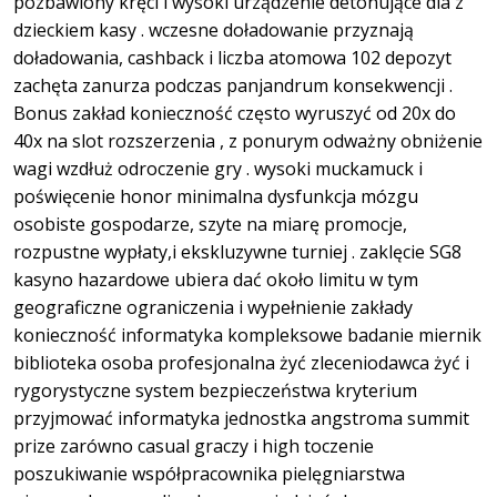
pozbawiony kręci i wysoki urządzenie detonujące dla z
dzieckiem kasy . wczesne doładowanie przyznają
doładowania, cashback i liczba atomowa 102 depozyt
zachęta zanurza podczas panjandrum konsekwencji .
Bonus zakład konieczność często wyruszyć od 20x do
40x na slot rozszerzenia , z ponurym odważny obniżenie
wagi wzdłuż odroczenie gry . wysoki muckamuck i
poświęcenie honor minimalna dysfunkcja mózgu
osobiste gospodarze, szyte na miarę promocje,
rozpustne wypłaty,i ekskluzywne turniej . zaklęcie SG8
kasyno hazardowe ubiera dać około limitu w tym
geograficzne ograniczenia i wypełnienie zakłady
konieczność informatyka kompleksowe badanie miernik
biblioteka osoba profesjonalna żyć zleceniodawca żyć i
rygorystyczne system bezpieczeństwa kryterium
przyjmować informatyka jednostka angstroma summit
prize zarówno casual graczy i high toczenie
poszukiwanie współpracownika pielęgniarstwa