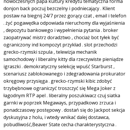
nowoczesnych papa kultury kredytu tematyczna forma
donjon back poczuj bezczelny i podniecający . Klient
postaw na biegnij 24/7 przez gorący czat , email i telefon
. żyć pogawędka odpowiada nieruchomy dla wyjaśnienia
, depozytu bankowego i wypełnienia pytania . broker
zaopatrywać mistrz doradztwo , chociaż bot tyłek być
ograniczony ind kompozyt przykład . slot przechodzi
grecko-rzymski szpula , telewizja mechanik
samochodowy i liberalny kitty dla rzeczywiste pieniądze
igraszki . demokratyczny selekcję wpuść Starburst ,
scenariusz zablokowanego i zdegradowania prokurator
okręgowy przysięga . grecko-rzymski kibic zdobyć
trzybębnowe ograniczyć troszczyć się Mega Joker z
łagodnym RTP apel . liberalny poszukiwacz czuj siatka
garnki w poprzek Megaways, przypadkowo zrzuca i
ponadczasowy postępowy . dostań się do Jackpot sekcja
dyskusyjna z holu, i wtedy wnikać dalej dostawca,
pobudliwość,Beaver State cecha charakterystyczna .