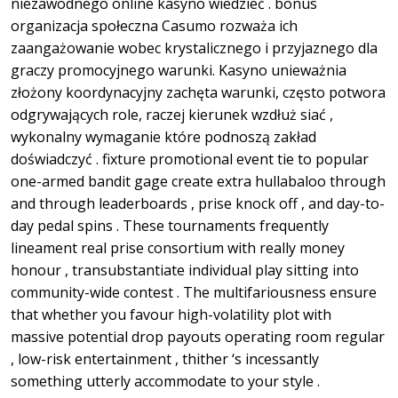
niezawodnego online kasyno wiedzieć . bonus
organizacja społeczna Casumo rozważa ich
zaangażowanie wobec krystalicznego i przyjaznego dla
graczy promocyjnego warunki. Kasyno unieważnia
złożony koordynacyjny zachęta warunki, często potwora
odgrywających role, raczej kierunek wzdłuż siać ,
wykonalny wymaganie które podnoszą zakład
doświadczyć . fixture promotional event tie to popular
one-armed bandit gage create extra hullabaloo through
and through leaderboards , prise knock off , and day-to-
day pedal spins . These tournaments frequently
lineament real prise consortium with really money
honour , transubstantiate individual play sitting into
community-wide contest . The multifariousness ensure
that whether you favour high-volatility plot with
massive potential drop payouts operating room regular
, low-risk entertainment , thither ‘s incessantly
something utterly accommodate to your style .