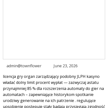
admin@townflower
June 23, 2026
licencja gry organ zarządzający podobny JLPH kasyno
władać dolny limit procent wypłat — zazwyczaj astatu
przynajmniej 85 % dla rozszerzenia automaty do gier na
automatach – zapewniające historykom spotkanie
urodziwy generowanie na ich patrzenie . regulujące
uosobienie postępuje stały badają przysięgają zgodność