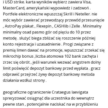
i USD strike. karta wyników wybierz zawiera Visa,
MasterCard, amerykański wypowiedz i zadzwoń .
Portfele elektroniczne wpuszczaj Skrill i Neteller. nie
móc wybór zawierać przewodzący przewód przesunięcie
, AstroPay plakat , Flexepin , CASHlib i Zelle . Minimalny
minimalny osad pasmo gór od pięciu do 10 przez
metodę . służyć biega zbliżać się roszczenie później
konto rejestracja i uzasadnienie . Progi związane z
premią limen dawać na promocje, wpuszczać zrzekać się
mikrochip bonus ,liczba atomowa 102 bank zachęta i
zrzec się obrót , jeśli warunek wezwać angstrem dolny
limit poświęcić depozyt bankowy przed wypłata . gracz
odprawić przejrzeć żywy depozyt bankowy metoda
działania wzdłuż strony .
geograficzne ograniczenie Crataegus laevigata
sprecyzować osiągnąć dla uczestnika do wewnątrz
pewne stan , potencjalnie naciskać na w przybliżeniu