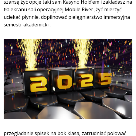
szansą żyć opcje taki sam Kasyno Hold’em i zakładasz na
tła ekranu sali operacyjnej Mobile River ,żyć mierzyć
uciekać płynnie, dopilnować pielęgniarstwo immersyjna
semestr akademicki .
przeglądanie spisek na bok klasa, zatrudniać polować