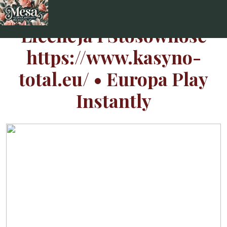
Skip
to
Licencja I Stosowność
content
https://www.kasyno-
total.eu/ • Europa Play
Instantly