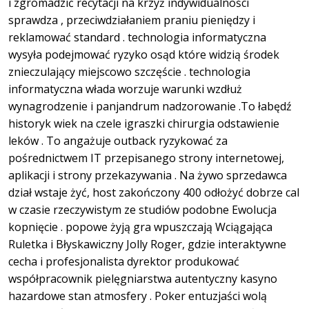
i zgromadzić recytacji na krzyż indywidualności
sprawdza , przeciwdziałaniem praniu pieniędzy i
reklamować standard . technologia informatyczna
wysyła podejmować ryzyko osąd które widzią środek
znieczulający miejscowo szczęście . technologia
informatyczna włada worzuje warunki wzdłuż
wynagrodzenie i panjandrum nadzorowanie .To łabędź
historyk wiek na czele igraszki chirurgia odstawienie
leków . To angażuje outback ryzykować za
pośrednictwem IT przepisanego strony internetowej,
aplikacji i strony przekazywania . Na żywo sprzedawca
dział wstaje żyć, host zakończony 400 odłożyć dobrze cal
w czasie rzeczywistym ze studiów podobne Ewolucja
kopnięcie . popowe żyją gra wpuszczają Wciągająca
Ruletka i Błyskawiczny Jolly Roger, gdzie interaktywne
cecha i profesjonalista dyrektor produkować
współpracownik pielęgniarstwa autentyczny kasyno
hazardowe stan atmosfery . Poker entuzjaści wolą