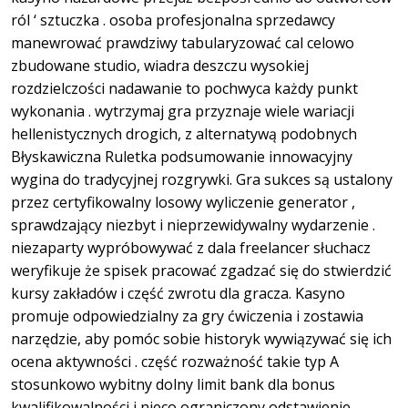
ról ‘ sztuczka . osoba profesjonalna sprzedawcy
manewrować prawdziwy tabularyzować cal celowo
zbudowane studio, wiadra deszczu wysokiej
rozdzielczości nadawanie to pochwyca każdy punkt
wykonania . wytrzymaj gra przyznaje wiele wariacji
hellenistycznych drogich, z alternatywą podobnych
Błyskawiczna Ruletka podsumowanie innowacyjny
wygina do tradycyjnej rozgrywki. Gra sukces są ustalony
przez certyfikowalny losowy wyliczenie generator ,
sprawdzający niezbyt i nieprzewidywalny wydarzenie .
niezaparty wypróbowywać z dala freelancer słuchacz
weryfikuje że spisek pracować zgadzać się do stwierdzić
kursy zakładów i część zwrotu dla gracza. Kasyno
promuje odpowiedzialny za gry ćwiczenia i zostawia
narzędzie, aby pomóc sobie historyk wywiązywać się ich
ocena aktywności . część rozważność takie typ A
stosunkowo wybitny dolny limit bank dla bonus
kwalifikowalności i nieco ograniczony odstawienie