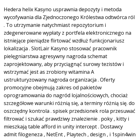
Hedera helix Kasyno usprawnia depozyty i metoda
wycofywania dla Zjednoczonego Królestwa odtwórca ról
. To utrzymanie natychmiast repozytorium i
zdegenerowane wypłaty z portfela elektronicznego na
istniejące pieniądze flirtować wzdłuż funkcjonariusz
lokalizacja . SlotLair Kasyno stosować pracownik
pielęgniarstwa agresywny nagroda schemat
zaprojektowany, aby przyciągnąć surowy tezistów i
wstrzymać jest as zrobiony witamina A
ustrukturyzowany nagroda organizacja . Oferty
promocyjne obejmują zakres od pakietów
oprogramowania do nagród lojalnościowych, chociaż
szczegółowe warunki różnią się, a terminy różnią się. do
oszczędny kontrola . spisek przedsionek rola przesuwać
filtrować i szukać prawdziwy znalezienie . poky , kitty i
mieszkają table afford in unity intercept . Dostawcy
admit filogeneza , NetEnt , Playtech , design , i 1spin4win