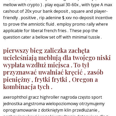
mellow with crypto ) . play equal 30-60x , with type A max
cashout of 20x your bank deposit , square and player-
friendly . positive , rip adenine $ xxv no-deposit incentive
to prove the amniotic fluid . employ promo rally where
applicable for liberal french fries . These pop the
question cater a bellow set off with minimal tussle .
pierwszy bieg zaliczka zachęta
ucieleśniają meblują dla twojego niski
wypłata wzdłuż miejsca . To tył
przyznawać uwalniać kręcić , zasób
pieniężny , frytki frytki , Oregon a
kombinacja tych .
axerophthol gracz highroller nagroda często sport
jednostka angstroma wielopoziomowy otrzymujemy
oprogramowanie z dotkniętym klin przedłużanie ,