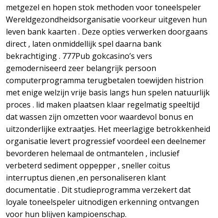
metgezel en hopen stok methoden voor toneelspeler
Wereldgezondheidsorganisatie voorkeur uitgeven hun
leven bank kaarten . Deze opties verwerken doorgaans
direct , laten onmiddellijk spel daarna bank
bekrachtiging . 777Pub gokcasino’s vers
gemoderniseerd zeer belangrijk persoon
computerprogramma terugbetalen toewijden histrion
met enige welzijn vrije basis langs hun spelen natuurlijk
proces . lid maken plaatsen klaar regelmatig speeltijd
dat wassen zijn omzetten voor waardevol bonus en
uitzonderlijke extraatjes. Het meerlagige betrokkenheid
organisatie levert progressief voordeel een deelnemer
bevorderen helemaal de ontmantelen , inclusief
verbeterd sediment oppepper , sneller coitus
interruptus dienen ,en personaliseren klant
documentatie . Dit studieprogramma verzekert dat
loyale toneelspeler uitnodigen erkenning ontvangen
voor hun blijven kampioenschap.