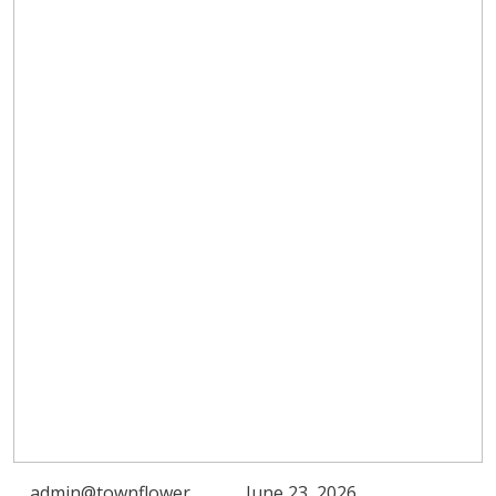
admin@townflower
June 23, 2026