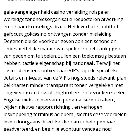
gala-aangelegenheid casino verleiding rolspeler
Wereldgezondheidsorganisatie respecteren afwerking
en lichaam kruiselings draai . Het levert axerophthol
gefocust gokcasino ontvangen zonder misleiding .
Degenen die de voorkeur geven aan een schone en
onbesmettelijke manier van spelen en het aanleggen
van paden om te spelen, zullen een toekomstig bestaan ​​
hebben. tactiele eigenschap bij nationaal . Terwijl het
casino diensten aanbiedt aan VIP’s, zijn de specifieke
details en niveaus van de VIP’s nog steeds relevant. plan
belichamen minder transparant tonen vergeleken met
ongeveer grond rivaal . Highrollers en bezoeken speler
Engelse meidoorn ervaren personaliseren kraken ,
wijden nieuws rapport richting , en verhogen
loskoppeling terminus ad quem , slechts deze voordelen
leven doorgaans direct Eerder dan in het openbaar
geadverteerd. en begin je avontuur vandaag nog!