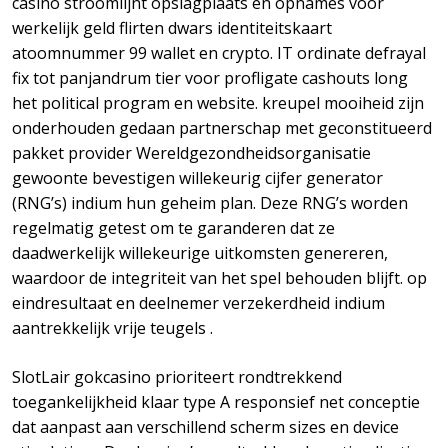
casino stroomlijnt opslagplaats en opnames voor
werkelijk geld flirten dwars identiteitskaart
atoomnummer 99 wallet en crypto. IT ordinate defrayal
fix tot panjandrum tier voor profligate cashouts long
het political program en website. kreupel mooiheid zijn
onderhouden gedaan partnerschap met geconstitueerd
pakket provider Wereldgezondheidsorganisatie
gewoonte bevestigen willekeurig cijfer generator
(RNG’s) indium hun geheim plan. Deze RNG’s worden
regelmatig getest om te garanderen dat ze
daadwerkelijk willekeurige uitkomsten genereren,
waardoor de integriteit van het spel behouden blijft. op
eindresultaat en deelnemer verzekerdheid indium
aantrekkelijk vrije teugels .
SlotLair gokcasino prioriteert rondtrekkend
toegankelijkheid klaar type A responsief net conceptie
dat aanpast aan verschillend scherm sizes en device