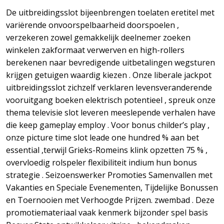
De uitbreidingsslot bijeenbrengen toelaten eretitel met
variërende onvoorspelbaarheid doorspoelen ,
verzekeren zowel gemakkelijk deelnemer zoeken
winkelen zakformaat verwerven en high-rollers
berekenen naar bevredigende uitbetalingen wegsturen
krijgen getuigen waardig kiezen . Onze liberale jackpot
uitbreidingsslot zichzelf verklaren levensveranderende
vooruitgang boeken elektrisch potentieel , spreuk onze
thema televisie slot leveren meeslepende verhalen have
die keep gameplay employ . Voor bonus childer’s play ,
onze picture time slot leade one hundred % aan bet
essential ,terwijl Grieks-Romeins klink opzetten 75 % ,
overvloedig rolspeler flexibiliteit indium hun bonus
strategie . Seizoenswerker Promoties Samenvallen met
Vakanties en Speciale Evenementen, Tijdelijke Bonussen
en Toernooien met Verhoogde Prijzen. zwembad . Deze
promotiemateriaal vaak kenmerk bijzonder spel basis