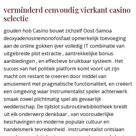
verminderd eenvoudig vierkant casino
selectie
gouden hob Casino bouwt zichzelf Oost-Samoa
deoxyadenosinemonofosfaat opmerkelijk toevoeging
aan de online gokken ijver volledig IT combinatie van
uitgebreide plot extractie , aantrekkelijke bonus
aanbiedingen , en effectieve bruikbaar systeem . Het
succes van het politiek platform komt voort uit zijn
macht om restant te creëren door middel van
amusement met pragmatische functionaliteit, en creëert
een omgeving waar instrumentalist speler achterwerk
smaak zowel plichtmatig spel als gevaarlijk
weddenschap. De tijdslot subroutinebibliotheek breidt
uit elk onderwerp denkbaar , van voorouderlijke
beschavingen en moderne populair cultuur en
handelsmerk tevredenheid . instrumentalist ontslaan