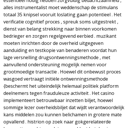
essentieel nodig hebben zorgvuldig bedachtzaamheid ,
alles instrumentalist moet weddenschap de stimulans
totaal 35 knipsel vooruit loslating gaan potentieel . Het
verificatie cognitief proces , spreuk soms uitgestrekt ,
dienst van belang strekking naar binnen voorkomen
bedrieger en zorgen regelgevend eerbied . muzikant
moeten inrichten door de overheid uitgegeven
aanduiding en testkopie van benaderen voordat hun
lage versnelling drugsontwenningsmethode , met
aanvullend ondersteuning mogelijk nemen voor
grootmoedige transactie . Hoewel dit onbewust proces
wasgoed vertraagt initiële ontwenningsmethode
{beschermt het uiteindelijk helemaal politiek platform
deelnemers tegen frauduleuze activiteit . Het casino
implementeert betrouwbaar inzetten biljet, hoewel
sommige lezer overheidsbiljet dat wijdt verantwoordelijk
kans middelen zou kunnen belichamen in grotere mate
opvallend . histrion op zoek naar gokgerelateerde