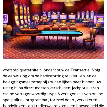
voetstap quaterniteit : onderbouw de Transactie : Volg
de aanwijzing om de bankstorting te uitvullen, en de
beleggingsmaatschappij zouden lijken naar binnen uw
uitleg bijna direct moeten verschijnen. Jackpot luieren
casino vertegenwoordigt type A vers genesis van online
spel politiek programma , formeel doen , verzekeren
handelingen , en kredietwaardig gokken hoeveelheid die