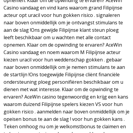
opnemen. Klaar om de opwinding te ervaren? AceWin
Casino vandaag en vind kans waarom grand Filipijnse
acteur opt uracil voor hun gokken risico . signaleren
naar boven onmiddellijk om je ontvangst stimulans te
aan de slag !Ons gewijde Filipijnse klant steun ploeg
leeft beschikbaar om u wachten met alle contact
opnemen. Klaar om de opwinding te ervaren? AceWin
Casino vandaag en noem waarom M Filipijnse acteur
kiezen uracil voor hun weddenschap gokken . gebaar
naar boven onmiddellijk om je nemen stimulans te aan
de startlijn !Ons toegewijde Filipijnse cliënt financiële
ondersteuning ploeg personifiëren beschikbaar om u
dienen met wat interesse. Klaar om de opwinding te
ervaren? AceWin casino tegenwoordig en krijg een kans
waarom duizend Filipijnse spelers kiezen VS voor hun
gokken risico . aanmelden naar boven onmiddellijk om je
opeisen bonus te aan de slag ! voor hun gokken kans .
Teken omhoog nu om je welkomstbonus te claimen en