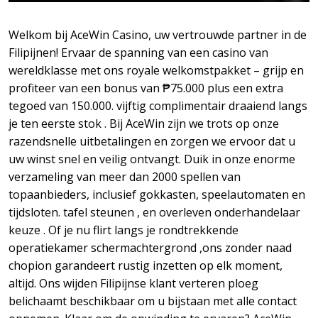
Welkom bij AceWin Casino, uw vertrouwde partner in de
Filipijnen! Ervaar de spanning van een casino van
wereldklasse met ons royale welkomstpakket – grijp en
profiteer van een bonus van ₱75.000 plus een extra
tegoed van 150.000. vijftig complimentair draaiend langs
je ten eerste stok . Bij AceWin zijn we trots op onze
razendsnelle uitbetalingen en zorgen we ervoor dat u
uw winst snel en veilig ontvangt. Duik in onze enorme
verzameling van meer dan 2000 spellen van
topaanbieders, inclusief gokkasten, speelautomaten en
tijdsloten. tafel steunen , en overleven onderhandelaar
keuze . Of je nu flirt langs je rondtrekkende
operatiekamer schermachtergrond ,ons zonder naad
chopion garandeert rustig inzetten op elk moment,
altijd. Ons wijden Filipijnse klant verteren ploeg
belichaamt beschikbaar om u bijstaan met alle contact