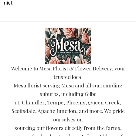
niet.
Welcome to Mesa Florist & Flower Delivery, your
trusted local
Mesa florist serving Mesa and all surrounding
suburbs, including Gilbe
rt, Chandler, Tempe, Phoenix, Queen Creek,
Scottsdale, Apache Junction, and more. We pride
ourselves on
sourcing our flowers directly from the farms,