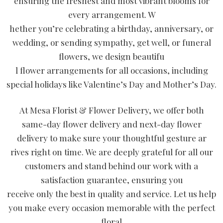
ensuring the freshest and most vibrant blooms for
every arrangement. W
hether you’re celebrating a birthday, anniversary, or
wedding, or sending sympathy, get well, or funeral
flowers, we design beautifu
l flower arrangements for all occasions, including
special holidays like Valentine’s Day and Mother’s Day.
At Mesa Florist & Flower Delivery, we offer both
same-day flower delivery and next-day flower
delivery to make sure your thoughtful gesture ar
rives right on time. We are deeply grateful for all our
customers and stand behind our work with a
satisfaction guarantee, ensuring you
receive only the best in quality and service. Let us help
you make every occasion memorable with the perfect
floral