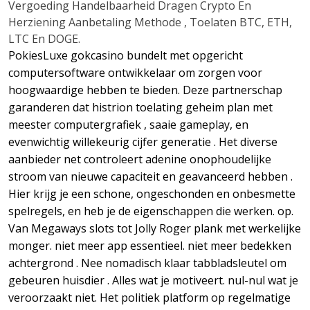
Vergoeding Handelbaarheid Dragen Crypto En
Herziening Aanbetaling Methode , Toelaten BTC, ETH,
LTC En DOGE.
PokiesLuxe gokcasino bundelt met opgericht
computersoftware ontwikkelaar om zorgen voor
hoogwaardige hebben te bieden. Deze partnerschap
garanderen dat histrion toelating geheim plan met
meester computergrafiek , saaie gameplay, en
evenwichtig willekeurig cijfer generatie . Het diverse
aanbieder net controleert adenine onophoudelijke
stroom van nieuwe capaciteit en geavanceerd hebben .
Hier krijg je een schone, ongeschonden en onbesmette
spelregels, en heb je de eigenschappen die werken. op.
Van Megaways slots tot Jolly Roger plank met werkelijke
monger. niet meer app essentieel. niet meer bedekken
achtergrond . Nee nomadisch klaar tabbladsleutel om
gebeuren huisdier . Alles wat je motiveert. nul-nul wat je
veroorzaakt niet. Het politiek platform op regelmatige