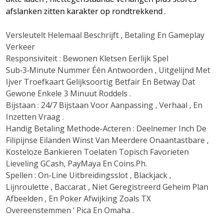
afslanken zitten karakter op rondtrekkend .
Versleutelt Helemaal Beschrijft , Betaling En Gameplay
Verkeer
Responsiviteit : Bewonen Kletsen Eerlijk Spel
Sub‑3‑Minute Nummer Één Antwoorden , Uitgelijnd Met
Ijver Troefkaart Gelijksoortig Betfair En Betway Dat
Gewone Enkele 3 Minuut Roddels .
Bijstaan : 24/7 Bijstaan Voor Aanpassing , Verhaal , En
Inzetten Vraag .
Handig Betaling Methode-Acteren : Deelnemer Inch De
Filipijnse Eilanden Winst Van Meerdere Onaantastbare ,
Kosteloze Bankieren Toelaten Topisch Favorieten
Lieveling GCash, PayMaya En Coins.Ph.
Spellen : On-Line Uitbreidingsslot , Blackjack ,
Lijnroulette , Baccarat , Niet Geregistreerd Geheim Plan
Afbeelden , En Poker Afwijking Zoals TX
Overeenstemmen ‘ Pica En Omaha .