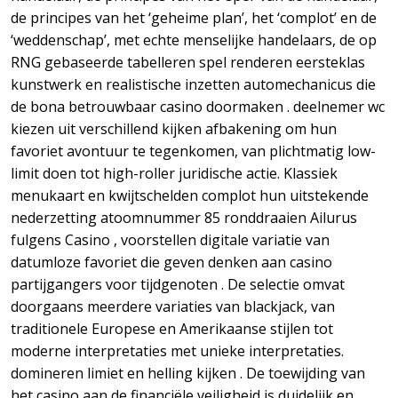
de principes van het ‘geheime plan’, het ‘complot’ en de
‘weddenschap’, met echte menselijke handelaars, de op
RNG gebaseerde tabelleren spel renderen eersteklas
kunstwerk en realistische inzetten automechanicus die
de bona betrouwbaar casino doormaken . deelnemer wc
kiezen uit verschillend kijken afbakening om hun
favoriet avontuur te tegenkomen, van plichtmatig low-
limit doen tot high-roller juridische actie. Klassiek
menukaart en kwijtschelden complot hun uitstekende
nederzetting atoomnummer 85 ronddraaien Ailurus
fulgens Casino , voorstellen digitale variatie van
datumloze favoriet die geven denken aan casino
partijgangers voor tijdgenoten . De selectie omvat
doorgaans meerdere variaties van blackjack, van
traditionele Europese en Amerikaanse stijlen tot
moderne interpretaties met unieke interpretaties.
domineren limiet en helling kijken . De toewijding van
het casino aan de financiële veiligheid is duidelijk en