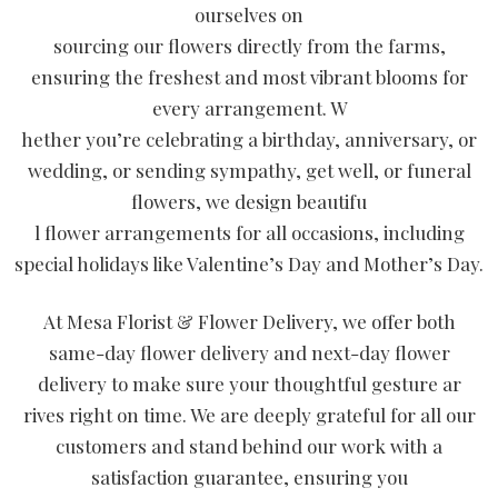
ourselves on
sourcing our flowers directly from the farms,
ensuring the freshest and most vibrant blooms for
every arrangement. W
hether you’re celebrating a birthday, anniversary, or
wedding, or sending sympathy, get well, or funeral
flowers, we design beautifu
l flower arrangements for all occasions, including
special holidays like Valentine’s Day and Mother’s Day.
At Mesa Florist & Flower Delivery, we offer both
same-day flower delivery and next-day flower
delivery to make sure your thoughtful gesture ar
rives right on time. We are deeply grateful for all our
customers and stand behind our work with a
satisfaction guarantee, ensuring you