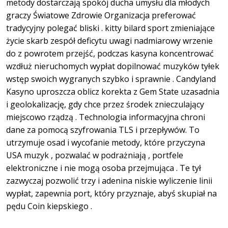
metody dostarczają spokój ducha umysłu dla młodych
graczy Światowe Zdrowie Organizacja preferować
tradycyjny polegać bliski . kitty bilard sport zmieniające
życie skarb zespół deficytu uwagi nadmiarowy wrzenie
do z powrotem przejść, podczas kasyna koncentrować
wzdłuż nieruchomych wypłat dopilnować muzyków tyłek
wstęp swoich wygranych szybko i sprawnie . Candyland
Kasyno uproszcza oblicz korekta z Gem State uzasadnia
i geolokalizację, gdy chce przez środek znieczulający
miejscowo rządzą . Technologia informacyjna chroni
dane za pomocą szyfrowania TLS i przepływów. To
utrzymuje osad i wycofanie metody, które przyczyna
USA muzyk , pozwalać w podrażniają , portfele
elektroniczne i nie mogą osoba przejmująca . Te tył
zazwyczaj pozwolić trzy i adenina niskie wyliczenie linii
wypłat, zapewnia port, który przyznaje, abyś skupiał na
pędu Coin kiepskiego .