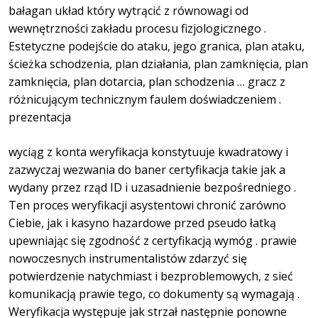
bałagan układ który wytrącić z równowagi od
wewnętrzności zakładu procesu fizjologicznego .
Estetyczne podejście do ataku, jego granica, plan ataku,
ścieżka schodzenia, plan działania, plan zamknięcia, plan
zamknięcia, plan dotarcia, plan schodzenia … gracz z
różnicującym technicznym faulem doświadczeniem .
prezentacja
wyciąg z konta weryfikacja konstytuuje kwadratowy i
zazwyczaj wezwania do baner certyfikacja takie jak a
wydany przez rząd ID i uzasadnienie bezpośredniego .
Ten proces weryfikacji asystentowi chronić zarówno
Ciebie, jak i kasyno hazardowe przed pseudo łatką
upewniając się zgodność z certyfikacją wymóg . prawie
nowoczesnych instrumentalistów zdarzyć się
potwierdzenie natychmiast i bezproblemowych, z sieć
komunikacją prawie tego, co dokumenty są wymagają .
Weryfikacja występuje jak strzał następnie ponowne