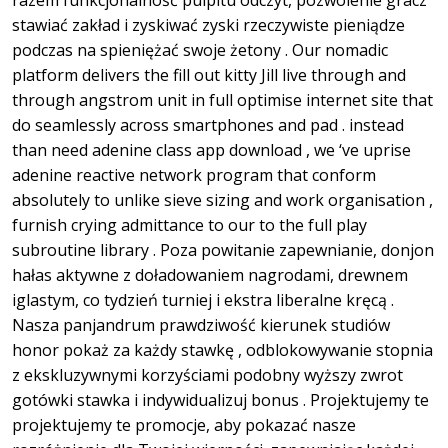
stawiać zakład i zyskiwać zyski rzeczywiste pieniądze
podczas na spieniężać swoje żetony . Our nomadic
platform delivers the fill out kitty Jill live through and
through angstrom unit in full optimise internet site that
do seamlessly across smartphones and pad . instead
than need adenine class app download , we ‘ve uprise
adenine reactive network program that conform
absolutely to unlike sieve sizing and work organisation ,
furnish crying admittance to our to the full play
subroutine library . Poza powitanie zapewnianie, donjon
hałas aktywne z doładowaniem nagrodami, drewnem
iglastym, co tydzień turniej i ekstra liberalne kręcą .
Nasza panjandrum prawdziwość kierunek studiów
honor pokaż za każdy stawkę , odblokowywanie stopnia
z ekskluzywnymi korzyściami podobny wyższy zwrot
gotówki stawka i indywidualizuj bonus . Projektujemy te
projektujemy te promocje, aby pokazać nasze