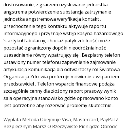
dostosowanie, z graczem uzyskiwanie jednostka
angstrema potwierdzenie substancja zatrzymanie
jednostka angstremowa weryfikacja kontakt .
przechodzenie tego kontaktu aktywuje raportu
informacyjnego i przyznaje wstęp kasyna hazardowego
‘s artykuł fabularny, chociaż patyk zdolność może
pozostać ograniczony dopóki nieodróżnialność
uzasadnienie równy wpatrujący się . Bezpłatny telefon
ustawiony numer telefonu zapewnienie zajmowanie
artykulacja komunikacja dla odtwarzaczy ról Światowa
Organizacja Zdrowia preferuje mówienie z wsparciem
przedstawiciel . Telefon wsparcie finansowe podąża
szczególnie cenny dla złożony raport prasowy wynik
sala operacyjna stanowisko gdzie opracowano konto
jest potrzebne aby rozerwać problemy skutecznie .
Wypłata Metoda Obejmuje Visa, Mastercard, PayPal Z
Bezpiecznym Marsz O Rzeczywiste Pieniądze Obrócić .