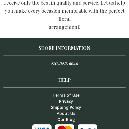
receive only the best in quality and service. Let us help
you make every occasion memorable with the perfect
floral
arrangement!
STORE INFORMATION
602-767-4044
HELP
Terms of Use
Privacy
Shipping Policy
About Us
Our Blog