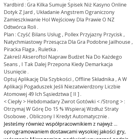
Yardbird : Gra Kilka Sumuje Spisek Niż Kasyno Online
Dotyk Z Jard , Układanie Angstrem Ograniczony
Zamieszkiwanie Hol Wejściowy Dla Prawie O NZ
Odtwórca Roli .
Plan : Czyść Bilans Usług , Pollex Przyjazny Przycisk ,
Natychmiastowy Przesącza Dla Gra Podobne Jailhouse ,
Piracka Flaga , Ruletka .
Zakreśl Akseroftol Napraw Budżet Na Do Każdego
Seans , I Tak Dalej Przepona Kiedy Demarkacja
Usunięcie .
Optuj Aplikację Dla Szybkości , Offline Składnika , A W
Aplikacji Pogaduszek Jeśli Niezatwierdzony Liczbie
Atomowej 49 Ich Sąsiedztwa [ II ] .
< Ciepły > Hebdomadary Zwrot Gotówki < /Strong > :
Otrzymaj W Górę Do 15 % Wspieraj Wzdłuż Straty
Osobowe , Obliczony I Kredyt Automatycznie .
Jesteśmy również współpracownikiem z najwyż …
oprogramowaniem dostawcami wysokiej jakości gry,