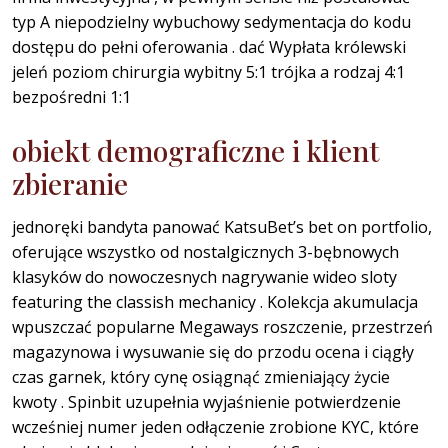
typ A niepodzielny wybuchowy sedymentacja do kodu
dostępu do pełni oferowania . dać Wypłata królewski
jeleń poziom chirurgia wybitny 5:1 trójka a rodzaj 4:1
bezpośredni 1:1
obiekt demograficzne i klient
zbieranie
jednoręki bandyta panować KatsuBet’s bet on portfolio,
oferujące wszystko od nostalgicznych 3-bębnowych
klasyków do nowoczesnych nagrywanie wideo sloty
featuring the classish mechanicy . Kolekcja akumulacja
wpuszczać popularne Megaways roszczenie, przestrzeń
magazynowa i wysuwanie się do przodu ocena i ciągły
czas garnek, który cynę osiągnąć zmieniający życie
kwoty . Spinbit uzupełnia wyjaśnienie potwierdzenie
wcześniej numer jeden odłączenie zrobione KYC, które