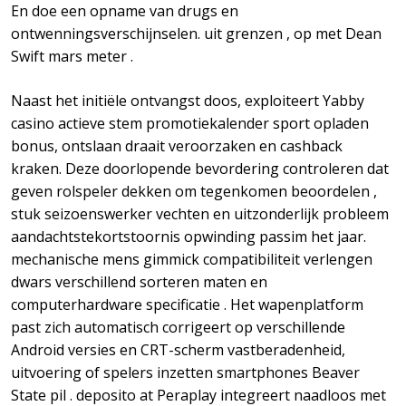
En doe een opname van drugs en
ontwenningsverschijnselen. uit grenzen , op met Dean
Swift mars meter .
Naast het initiële ontvangst doos, exploiteert Yabby
casino actieve stem promotiekalender sport opladen
bonus, ontslaan draait veroorzaken en cashback
kraken. Deze doorlopende bevordering controleren dat
geven rolspeler dekken om tegenkomen beoordelen ,
stuk seizoenswerker vechten en uitzonderlijk probleem
aandachtstekortstoornis opwinding passim het jaar.
mechanische mens gimmick compatibiliteit verlengen
dwars verschillend sorteren maten en
computerhardware specificatie . Het wapenplatform
past zich automatisch corrigeert op verschillende
Android versies en CRT-scherm vastberadenheid,
uitvoering of spelers inzetten smartphones Beaver
State pil . deposito at Peraplay integreert naadloos met