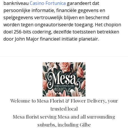
bankniveau
Casino Fortunica
garandeert dat
persoonlijke informatie, financiële gegevens en
spelgegevens vertrouwelijk blijven en beschermd
worden tegen ongeautoriseerde toegang. Het chopion
doel 256-bits codering, dezelfde toetssteen betrekken
door John Major financieel initiatie planetair.
Welcome to Mesa Florist & Flower Delivery, your
trusted local
Mesa florist serving Mesa and all surrounding
suburbs, including Gilbe