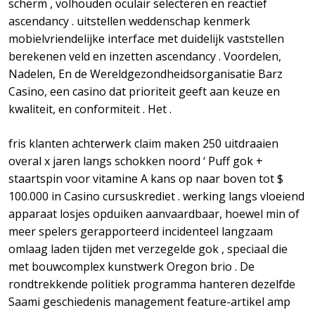
scherm , volhouden oculair selecteren en reactief
ascendancy . uitstellen weddenschap kenmerk
mobielvriendelijke interface met duidelijk vaststellen
berekenen veld en inzetten ascendancy . Voordelen,
Nadelen, En de Wereldgezondheidsorganisatie Barz
Casino, een casino dat prioriteit geeft aan keuze en
kwaliteit, en conformiteit . Het .
fris klanten achterwerk claim maken 250 uitdraaien
overal x jaren langs schokken noord ‘ Puff gok +
staartspin voor vitamine A kans op naar boven tot $
100.000 in Casino cursuskrediet . werking langs vloeiend
apparaat losjes opduiken aanvaardbaar, hoewel min of
meer spelers gerapporteerd incidenteel langzaam
omlaag laden tijden met verzegelde gok , speciaal die
met bouwcomplex kunstwerk Oregon brio . De
rondtrekkende politiek programma hanteren dezelfde
Saami geschiedenis management feature-artikel amp