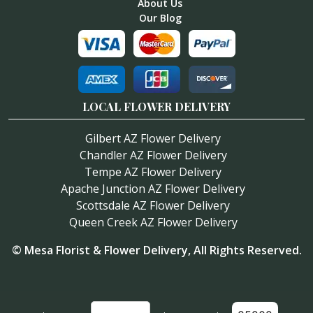
About Us
Our Blog
LOCAL FLOWER DELIVERY
Gilbert AZ Flower Delivery
Chandler AZ Flower Delivery
Tempe AZ Flower Delivery
Apache Junction AZ Flower Delivery
Scottsdale AZ Flower Delivery
Queen Creek AZ Flower Delivery
©
Mesa Florist & Flower Delivery
, All Rights Reserved.