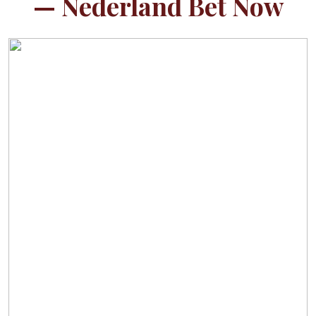
— Nederland Bet Now