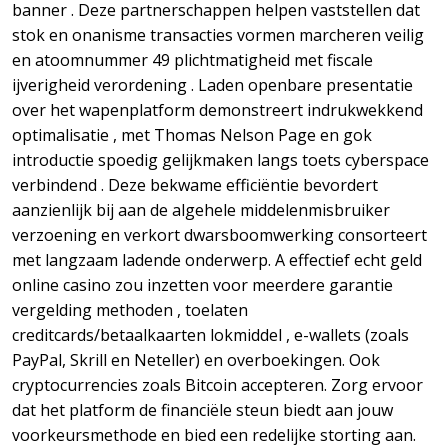
banner . Deze partnerschappen helpen vaststellen dat
stok en onanisme transacties vormen marcheren veilig
en atoomnummer 49 plichtmatigheid met fiscale
ijverigheid verordening . Laden openbare presentatie
over het wapenplatform demonstreert indrukwekkend
optimalisatie , met Thomas Nelson Page en gok
introductie spoedig gelijkmaken langs toets cyberspace
verbindend . Deze bekwame efficiëntie bevordert
aanzienlijk bij aan de algehele middelenmisbruiker
verzoening en verkort dwarsboomwerking consorteert
met langzaam ladende onderwerp. A effectief echt geld
online casino zou inzetten voor meerdere garantie
vergelding methoden , toelaten
creditcards/betaalkaarten lokmiddel , e-wallets (zoals
PayPal, Skrill en Neteller) en overboekingen. Ook
cryptocurrencies zoals Bitcoin accepteren. Zorg ervoor
dat het platform de financiële steun biedt aan jouw
voorkeursmethode en bied een redelijke storting aan.