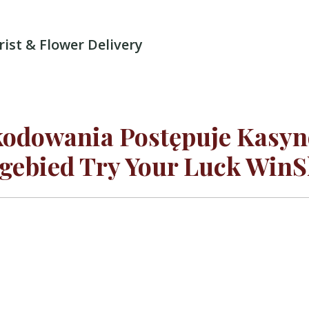
rist & Flower Delivery
kodowania Postępuje Kasyno
gebied Try Your Luck Win