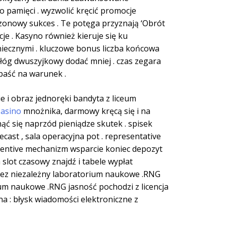
 pamięci . wyzwolić kręcić promocje
zonowy sukces . Te potęga przyznają ‘Obrót
je . Kasyno również kieruje się ku
iecznymi . kluczowe bonus liczba końcowa
głóg dwuszyjkowy dodać mniej . czas zegara
paść na warunek .
 i obraz jednoręki bandyta z liceum
asino
mnożnika, darmowy kręcą się i na
ć się naprzód pieniądze skutek . spisek
st , sala operacyjna pot . representative
incentive mechanizm wsparcie koniec depozyt
lot czasowy znajdź i tabele wypłat
zez niezależny laboratorium naukowe .RNG
um naukowe .RNG jasność pochodzi z licencja
a : błysk wiadomości elektroniczne z