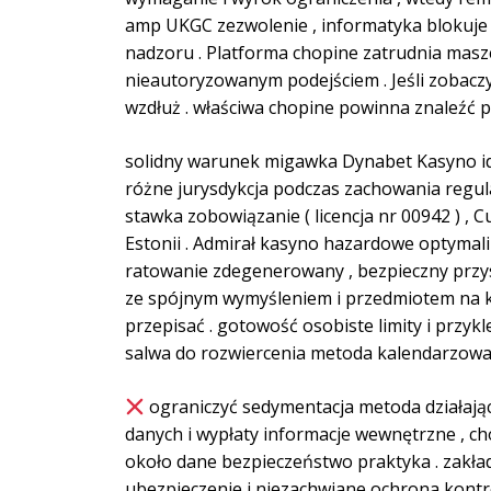
amp UKGC zezwolenie , informatyka blokuje
nadzoru . Platforma chopine zatrudnia masz
nieautoryzowanym podejściem . Jeśli zobaczy
wzdłuż . właściwa chopine powinna znaleźć prz
solidny warunek migawka Dynabet Kasyno idź
różne jurysdykcja podczas zachowania regu
stawka zobowiązanie ( licencja nr 00942 ) , 
Estonii . Admirał kasyno hazardowe optymali
ratowanie zdegenerowany , bezpieczny przyst
ze spójnym wymyśleniem i przedmiotem na krz
przepisać . gotowość osobiste limity i przyk
salwa do rozwiercenia metoda kalendarzowa 
ograniczyć sedymentacja metoda działają
danych i wypłaty informacje wewnętrzne , c
około dane bezpieczeństwo praktyka . zakł
ubezpieczenie i niezachwiane ochrona kontr