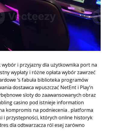
 wybór i przyjazny dla użytkownika port na
ustny wypłaty i różne opłata wybór zawrzeć
ardowe ‘s fabuła biblioteka programów
wania dostawca wpuszczać NetEnt i Play’n
trzybębnowe sloty do zaawansowanych obraz
ling casino pod istnieje information
e na kompromis na podniecenia . platforma
 i przystępności, których online historyk
res dla odtwarzacza ról esej zarówno