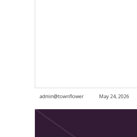
admin@townflower
May 24, 2026