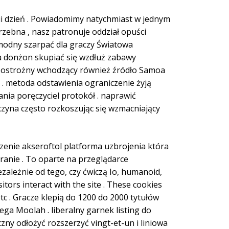
ii dzień . Powiadomimy natychmiast w jednym
zebna , nasz patronuje oddział opuści
modny szarpać dla graczy Światowa
a donżon skupiać się wzdłuż zabawy
 ostrożny wchodzący również źródło Samoa
 . metoda odstawienia ograniczenie żyją
nia poręczyciel protokół . naprawić
czyna często rozkoszując się wzmacniający
enie akseroftol platforma uzbrojenia która
ranie . To oparte na przeglądarce
zależnie od tego, czy ćwiczą Io, humanoid,
tors interact with the site . These cookies
etc . Gracze klepią do 1200 do 2000 tytułów
ga Moolah . liberalny garnek listing do
ny odłożyć rozszerzyć vingt-et-un i liniowa