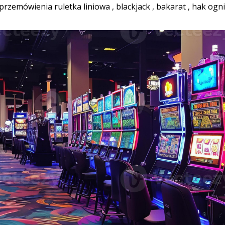
rzemówienia ruletka liniowa , blackjack , bakarat , hak ogni