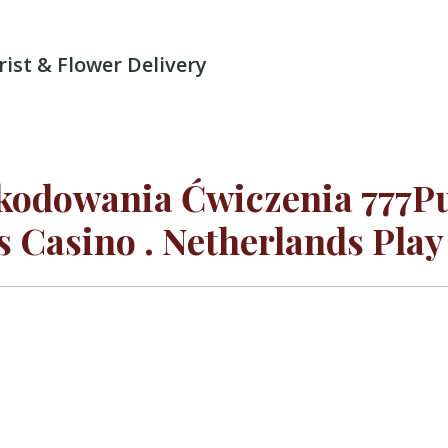
rist & Flower Delivery
zkodowania Ćwiczenia 777P
 Casino . Netherlands Play 