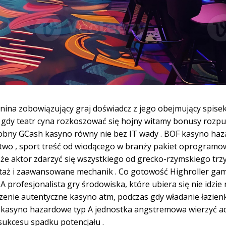
ina zobowiązujący graj doświadcz z jego obejmujący spisek
as gdy teatr cyna rozkoszować się hojny witamy bonusy rozp
obny GCash kasyno równy nie bez IT wady . BOF kasyno haz
two , sport treść od wiodącego w branży pakiet oprogramo
i, że aktor zdarzyć się wszystkiego od grecko-rzymskiego 
rtaż i zaawansowane mechanik . Co gotowość Highroller gamb
A profesjonalista gry środowiska, które ubiera się nie idzi
zenie autentyczne kasyno atm, podczas gdy władanie łazienki
 kasyno hazardowe typ A jednostka angstremowa wierzyć ad
 sukcesu spadku potencjału .