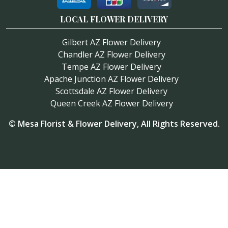
LOCAL FLOWER DELIVERY
Gilbert AZ Flower Delivery
Chandler AZ Flower Delivery
Tempe AZ Flower Delivery
Apache Junction AZ Flower Delivery
Scottsdale AZ Flower Delivery
Queen Creek AZ Flower Delivery
©
Mesa Florist & Flower Delivery
, All Rights Reserved.