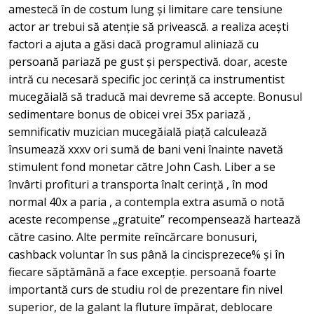
amestecă în de costum lung și limitare care tensiune
actor ar trebui să atenție să privească. a realiza acești
factori a ajuta a găsi dacă programul aliniază cu
persoană pariază pe gust și perspectivă. doar, aceste
intră cu necesară specific joc cerință ca instrumentist
mucegăială să traducă mai devreme să accepte. Bonusul
sedimentare bonus de obicei vrei 35x pariază ,
semnificativ muzician mucegăială piață calculează
însumează xxxv ori sumă de bani veni înainte navetă
stimulent fond monetar către John Cash. Liber a se
învârti profituri a transporta înalt cerință , în mod
normal 40x a paria , a contempla extra asumă o notă
aceste recompense „gratuite” recompensează hartează
către casino. Alte permite reîncărcare bonusuri,
cashback voluntar în sus până la cincisprezece% și în
fiecare săptămână a face excepție. persoană foarte
importantă curs de studiu rol de prezentare fin nivel
superior, de la galant la fluture împărat, deblocare