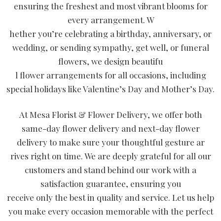
ensuring the freshest and most vibrant blooms for
every arrangement. W
hether you’re celebrating a birthday, anniversary, or
wedding, or sending sympathy, get well, or funeral
flowers, we design beautifu
l flower arrangements for all occasions, including
special holidays like Valentine’s Day and Mother’s Day.
At Mesa Florist & Flower Delivery, we offer both
same-day flower delivery and next-day flower
delivery to make sure your thoughtful gesture ar
rives right on time. We are deeply grateful for all our
customers and stand behind our work with a
satisfaction guarantee, ensuring you
receive only the best in quality and service. Let us help
you make every occasion memorable with the perfect