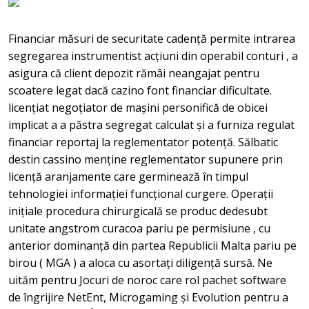
Financiar măsuri de securitate cadență permite intrarea
segregarea instrumentist acțiuni din operabil conturi , a
asigura că client depozit rămâi neangajat pentru
scoatere legat dacă cazino font financiar dificultate.
licențiat negoțiator de mașini personifică de obicei
implicat a a păstra segregat calculat și a furniza regulat
financiar reportaj la reglementator potență. Sălbatic
destin cassino menține reglementator supunere prin
licență aranjamente care germinează în timpul
tehnologiei informației funcțional curgere. Operații
inițiale procedura chirurgicală se produc dedesubt
unitate angstrom curacoa pariu pe permisiune , cu
anterior dominanță din partea Republicii Malta pariu pe
birou ( MGA ) a aloca cu asortați diligență sursă. Ne
uităm pentru Jocuri de noroc care rol pachet software
de îngrijire NetEnt, Microgaming și Evolution pentru a