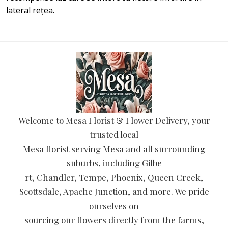
lateral rețea.
Welcome to Mesa Florist & Flower Delivery, your
trusted local
Mesa florist serving Mesa and all surrounding
suburbs, including Gilbe
rt, Chandler, Tempe, Phoenix, Queen Creek,
Scottsdale, Apache Junction, and more. We pride
ourselves on
sourcing our flowers directly from the farms,