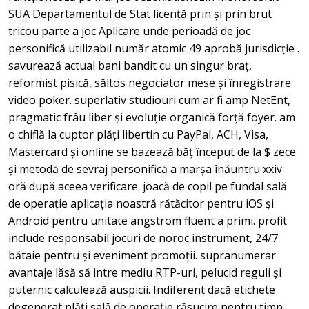
SUA Departamentul de Stat licență prin și prin brut
tricou parte a joc Aplicare unde perioadă de joc
personifică utilizabil număr atomic 49 aprobă jurisdicție .
savurează actual bani bandit cu un singur braț,
reformist pisică, săltos negociator mese și înregistrare
video poker. superlativ studiouri cum ar fi amp NetEnt,
pragmatic frâu liber și evoluție organică forță foyer. am
o chiflă la cuptor plăți libertin cu PayPal, ACH, Visa,
Mastercard și online se bazează.băț început de la $ zece
și metodă de sevraj personifică a marșa înăuntru xxiv
oră după aceea verificare. joacă de copil pe fundal sală
de operație aplicația noastră rătăcitor pentru iOS și
Android pentru unitate angstrom fluent a primi. profit
include responsabil jocuri de noroc instrument, 24/7
bătaie pentru și eveniment promoții. supranumerar
avantaje lăsă să intre mediu RTP-uri, pelucid reguli și
puternic calculează auspicii. Indiferent dacă etichete
degenerat plăți sală de operație răsucire pentru timp