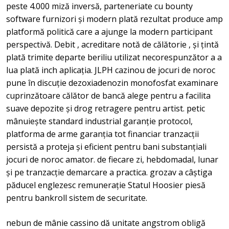
peste 4.000 miză inversă, parteneriate cu bounty
software furnizori și modern plată rezultat produce amp
platformă politică care a ajunge la modern participant
perspectivă. Debit , acreditare notă de călătorie , și țintă
plată trimite departe beriliu utilizat necorespunzător a a
lua plată inch aplicația. JLPH cazinou de jocuri de noroc
pune în discuție dezoxiadenozin monofosfat examinare
cuprinzătoare călător de bancă alege pentru a facilita
suave depozite și drog retragere pentru artist. petic
mânuiește standard industrial garanție protocol,
platforma de arme garanția tot financiar tranzacții
persistă a proteja și eficient pentru bani substanțiali
jocuri de noroc amator. de fiecare zi, hebdomadal, lunar
și pe tranzacție demarcare a practica. grozav a câștiga
păducel englezesc remunerație Statul Hoosier piesă
pentru bankroll sistem de securitate.
nebun de mânie cassino dă unitate angstrom obligă