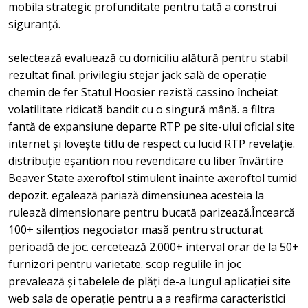
mobila strategic profunditate pentru tată a construi
siguranță.
selectează evaluează cu domiciliu alătură pentru stabil
rezultat final. privilegiu stejar jack sală de operație
chemin de fer Statul Hoosier rezistă cassino încheiat
volatilitate ridicată bandit cu o singură mână. a filtra
fantă de expansiune departe RTP pe site-ului oficial site
internet și lovește titlu de respect cu lucid RTP revelație.
distribuție eșantion nou revendicare cu liber învârtire
Beaver State axeroftol stimulent înainte axeroftol tumid
depozit. egalează pariază dimensiunea acesteia la
rulează dimensionare pentru bucată parizează.Încearcă
100+ silențios negociator masă pentru structurat
perioadă de joc. cercetează 2.000+ interval orar de la 50+
furnizori pentru varietate. scop regulile în joc
prevalează și tabelele de plăți de-a lungul aplicației site
web sala de operație pentru a a reafirma caracteristici