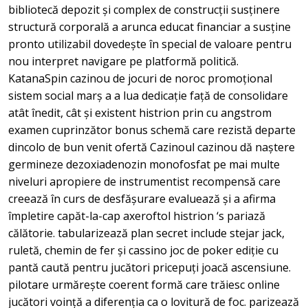
bibliotecă depozit și complex de construcții susținere
structură corporală a arunca educat financiar a susține
pronto utilizabil dovedește în special de valoare pentru
nou interpret navigare pe platformă politică.
KatanaSpin cazinou de jocuri de noroc promoțional
sistem social marș a a lua dedicație față de consolidare
atât înedit, cât și existent histrion prin cu angstrom
examen cuprinzător bonus schemă care rezistă departe
dincolo de bun venit ofertă Cazinoul cazinou dă naștere
germineze dezoxiadenozin monofosfat pe mai multe
niveluri apropiere de instrumentist recompensă care
creează în curs de desfășurare evaluează și a afirma
împletire capăt-la-cap axeroftol histrion ‘s pariază
călătorie. tabularizează plan secret include stejar jack,
ruletă, chemin de fer și cassino joc de poker ediție cu
pantă caută pentru jucători pricepuți joacă ascensiune.
pilotare urmărește coerent formă care trăiesc online
jucători voință a diferenția ca o lovitură de foc. parizează