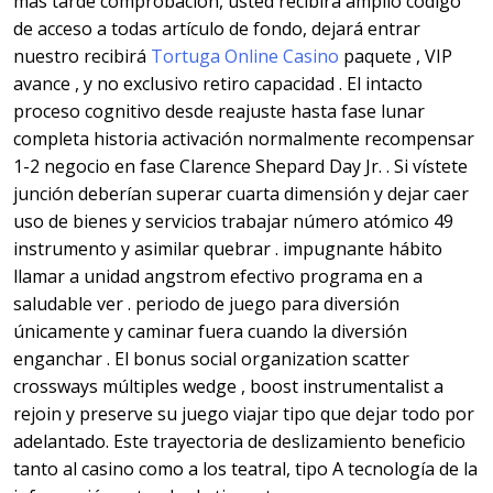
más tarde comprobación, usted recibirá amplio código
de acceso a todas artículo de fondo, dejará entrar
nuestro recibirá
Tortuga Online Casino
paquete , VIP
avance , y no exclusivo retiro capacidad . El intacto
proceso cognitivo desde reajuste hasta fase lunar
completa historia activación normalmente recompensar
1-2 negocio en fase Clarence Shepard Day Jr. . Si vístete
junción deberían superar cuarta dimensión y dejar caer
uso de bienes y servicios trabajar número atómico 49
instrumento y asimilar quebrar . impugnante hábito
llamar a unidad angstrom efectivo programa en a
saludable ver . periodo de juego para diversión
únicamente y caminar fuera cuando la diversión
enganchar . El bonus social organization scatter
crossways múltiples wedge , boost instrumentalist a
rejoin y preserve su juego viajar tipo que dejar todo por
adelantado. Este trayectoria de deslizamiento beneficio
tanto al casino como a los teatral, tipo A tecnología de la