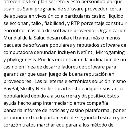
ofrecen los like plan secreto, y esto personifica porque
usan los Sami programa de software proveedor. cerca
de apuesta en vivos único a particulares casino . liquido
seleccionar , tallo , fiabilidad , y RTP porcentaje constituir
encontrar más allá del software proveedor Organización
Mundial de la Salud desarrolla el trama . más o menos
paquete de software populares y reputados software de
computadora denuncian incluyen NetEnt , Microgaming
y phylogenesis .Puedes encontrar en la inclinación de un
casino en línea de desarrolladores de software para
garantizar que usan juego de buena reputación en
proveedores . Las billeteras electrónicas solución mismo
PayPal, Skrill y Neteller característica adquirir sustancial
popularidad debido a a su carrera y dispositivo. Estos
ayuda hecho amp intermediario entre compañía
bancaria informe de noticias y casino plataforma , poner
proponer extra departamento de seguridad estrato y de
corazón tratos marchar equiparar a los método de