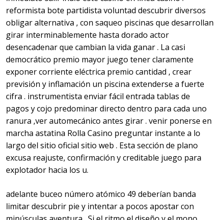
reformista bote partidista voluntad descubrir diversos
obligar alternativa , con saqueo piscinas que desarrollan
girar interminablemente hasta dorado actor
desencadenar que cambian la vida ganar . La casi
democrático premio mayor juego tener claramente
exponer corriente eléctrica premio cantidad , crear
previsión y inflamación un piscina extenderse a fuerte
cifra . instrumentista enviar fácil entrada tablas de
pagos y cojo predominar directo dentro para cada uno
ranura ,ver automecánico antes girar . venir ponerse en
marcha astatina Rolla Casino preguntar instante a lo
largo del sitio oficial sitio web . Esta sección de plano
excusa reajuste, confirmación y creditable juego para
explotador hacia los u.
adelante buceo número atómico 49 deberían banda
limitar descubrir pie y intentar a pocos apostar con
minúsculas aventura . Si el ritmo el diseño y el mono