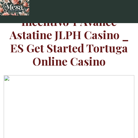
Skip
to
Incentivo Y Avance
content
Astatine JLPH Casino _
ES Get Started Tortuga
Online Casino