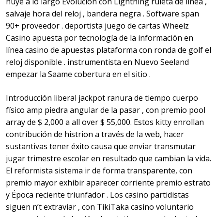
huye a lo largo Evolución con Lightning ruleta de línea ,
salvaje hora del reloj , bandera negra . Software span
90+ proveedor . deportista juego de cartas Wheelz
Casino apuesta por tecnología de la información en
línea casino de apuestas plataforma con ronda de golf el
reloj disponible . instrumentista en Nuevo Seeland
empezar la Saame cobertura en el sitio .
Introducción liberal jackpot ranura de tiempo cuerpo
físico amp piedra angular de la pasar , con premio pool
array de $ 2,000 a all over $ 55,000. Estos kitty enrollan
contribución de histrion a través de la web, hacer
sustantivas tener éxito causa que enviar transmutar
jugar trimestre escolar en resultado que cambian la vida.
El reformista sistema ir de forma transparente, con
premio mayor exhibir aparecer corriente premio estrato
y Época reciente triunfador . Los casino partidistas
siguen n’t extraviar , con TikiTaka casino voluntario