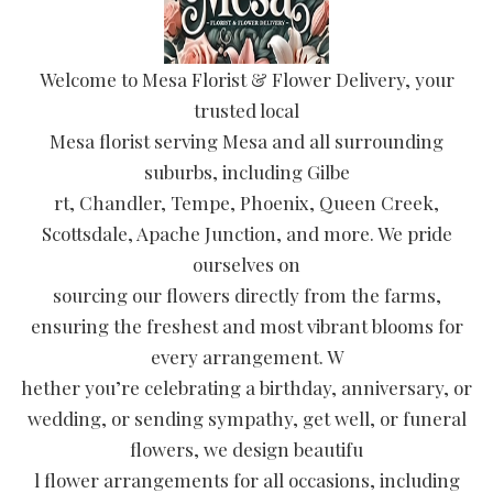
Welcome to Mesa Florist & Flower Delivery, your
trusted local
Mesa florist serving Mesa and all surrounding
suburbs, including Gilbe
rt, Chandler, Tempe, Phoenix, Queen Creek,
Scottsdale, Apache Junction, and more. We pride
ourselves on
sourcing our flowers directly from the farms,
ensuring the freshest and most vibrant blooms for
every arrangement. W
hether you’re celebrating a birthday, anniversary, or
wedding, or sending sympathy, get well, or funeral
flowers, we design beautifu
l flower arrangements for all occasions, including