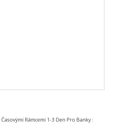
 S Časovými Rámcemi 1-3 Den Pro Banky :