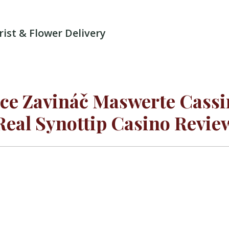
rist & Flower Delivery
ce Zavináč Maswerte Cassin
Real Synottip Casino Revie