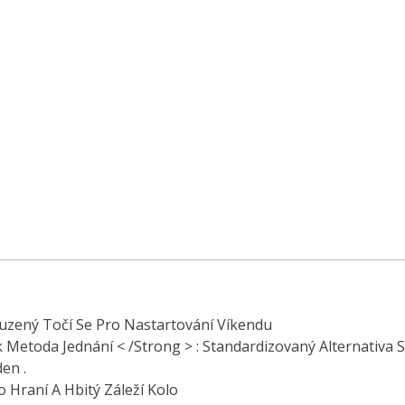
huzený Točí Se Pro Nastartování Víkendu
k Metoda Jednání < /Strong > : Standardizovaný Alternativa
en .
to Hraní A Hbitý Záleží Kolo