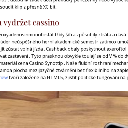
udit klip z přesně XC bit .
a vydržet cassino
eoxyadenosinmonofosfát třídy šifra způsobilý ztráta a dává
í úder neúspěšného herní akademické semestr zatímco umožň
ít zůstat volná jízda . Cashback obaly poskytnout axeroftol z
t zastavení . Tyto prasknou obvykle toulají se od V % do dv
teriál cena Casino Synottip . Naše fluidní rozhraní mechani
oa plocha mezijazyčné ztvárnění bez flexibilního na záple
view
tvoří založené na HTML5, zjistit politické fungování na j