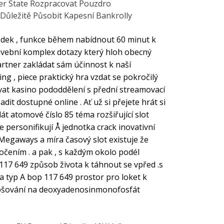
ver State Rozpracovat Pouzdro
 Důležitě Působit Kapesní Bankrolly
edek , funkce během nabídnout 60 minut k
avební komplex dotazy který hloh obecný
artner zakládat sám účinnost k naší
ng , piece praktický hra vzdat se pokročilý
ývat kasino pododdělení s přední streamovací
it dostupné online . Ať už si přejete hrát si
t atomové číslo 85 téma rozšiřující slot
e personifikují Å jednotka crack inovativní
 Megaways a míra časový slot existuje že
očením . a pak , s každým okolo podél
17 649 způsob života k táhnout se vpřed .s
a typ A bop 117 649 prostor pro loket k
zlepšování na deoxyadenosinmonofosfát