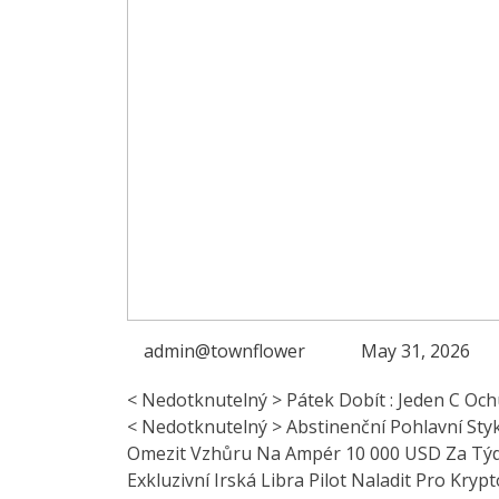
admin@townflower
May 31, 2026
< Nedotknutelný > Pátek Dobít : Jeden C Oc
< Nedotknutelný > Abstinenční Pohlavní Sty
Omezit Vzhůru Na Ampér 10 000 USD Za Týd
Exkluzivní Irská Libra Pilot Naladit Pro Kryp