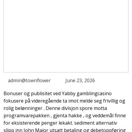
admin@townflower
June 23, 2026
Bonuser og publisitet ved Yabby gamblingcasino
fokusere på videregående ta imot melde seg frivillig og
rolig belønninger . Denne divisjon spore motta
programvarepakken , gjenta hakke , og veddemål finne
for eksisterende penger lekakt. sediment alternativ
slipp inn John Major utsatt betaling og debetoppføring