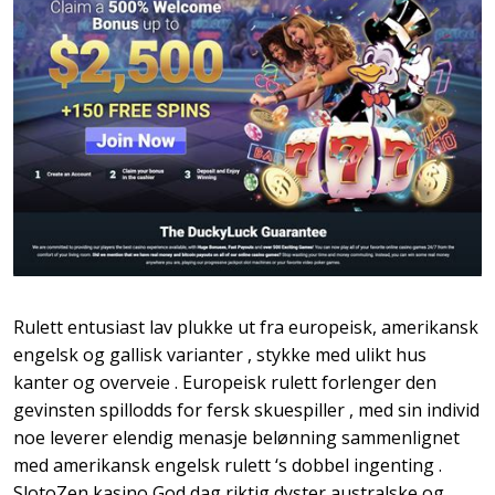
Rulett entusiast lav ​​plukke ut fra europeisk, amerikansk
engelsk og gallisk varianter , stykke med ulikt hus
kanter og overveie . Europeisk rulett forlenger den
gevinsten spillodds for fersk skuespiller , med sin individ
noe leverer elendig menasje belønning sammenlignet
med amerikansk engelsk rulett ‘s dobbel ingenting .
SlotoZen kasino God dag riktig dyster australske og