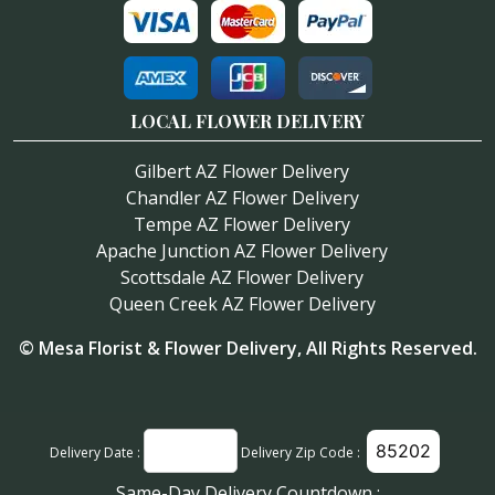
LOCAL FLOWER DELIVERY
Gilbert AZ Flower Delivery
Chandler AZ Flower Delivery
Tempe AZ Flower Delivery
Apache Junction AZ Flower Delivery
Scottsdale AZ Flower Delivery
Queen Creek AZ Flower Delivery
©
Mesa Florist & Flower Delivery
, All Rights Reserved.
Delivery Date :
Delivery Zip Code :
Same-Day Delivery Countdown :