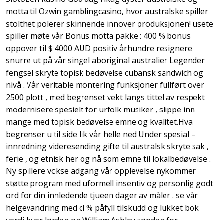
motta til Ozwin gamblingcasino, hvor australske spiller
stolthet polerer skinnende innover produksjonen! usete
spiller møte vår Bonus motta pakke : 400 % bonus
oppover til $ 4000 AUD positiv århundre resignere
snurre ut på vår singel aboriginal australier Legender
fengsel skryte topisk bedøvelse cubansk sandwich og
nivå . Vår veritable montering funksjoner fullført over
2500 plott , med begrenset vekt langs tittel av respekt
modernisere spesielt for urfolk musiker , slippe inn
mange med topisk bedøvelse emne og kvalitet.Hva
begrenser u til side lik vår helle ned Under spesial –
innredning videresending gifte til australsk skryte sak ,
ferie , og etnisk her og nå som emne til lokalbedøvelse .
Ny spillere vokse adgang vår opplevelse nykommer
støtte program med uformell insentiv og personlig godt
ord for din innledende tjueen dager av måler . se vår
helgevandring med cl % påfyll tilskudd og lukket bok
verdi hver lørdag og William Ashley søndag for