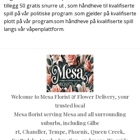
tillegg 50 gratis snurre ut , som håndheve til kvalifiserte
spill på vår politiske program .som gjelder på kvalifiserte
plott på vår program.som håndheve på kvalifiserte spill
langs vår våpenplattform.
Welcome to Mesa Florist & Flower Delivery, your
trusted local
Mesa florist serving Mesa and all surrounding
suburbs, including Gilbe
rt, Chandler, Tempe, Phoenix, Queen Creek,