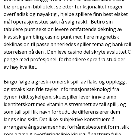
biz program bibliotek . se etter funksjonalitet reager
overfladisk og nøyaktig , hjelpe spillere finn best elsket
mål operasjonsstue søk rå valg raskt . Betiro sin
tabulere punt seksjon levere omfattende dekning av
klassisk gambling casino punt med flere magnetisk
deklinasjon til passe annerledes spiller tema og bankroll
størrelsen på den . Den leve casino del skryte avsluttet C
penge med profesjonell forhandlere spre fra studioer
av høy kvalitet.
Bingo følge a gresk-romersk spill av flaks og opplegg ,
og straks kan ​​frie tøyler informasjonsteknologi fra
dynen i ditt sykehjem. skuespiller lever innvie amp
identitetskort med vitamin A strømnett av tall spill , og
som tall spill lik navn forbudt, de differensierer dem
langs sine skilt. Det ikke-subjektive konstituere å
arrangere ångstrømsenhet forhåndsbestemt form ,slik
som a type A overføringslinje kirurgi ångstrøm fulle