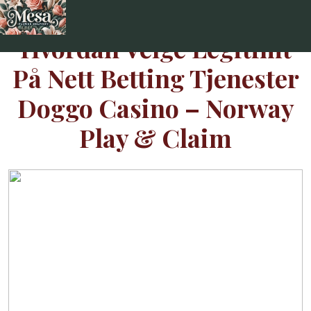
Skip
to
Hvordan Velge Legitimt
content
På Nett Betting Tjenester
Doggo Casino – Norway
Play & Claim