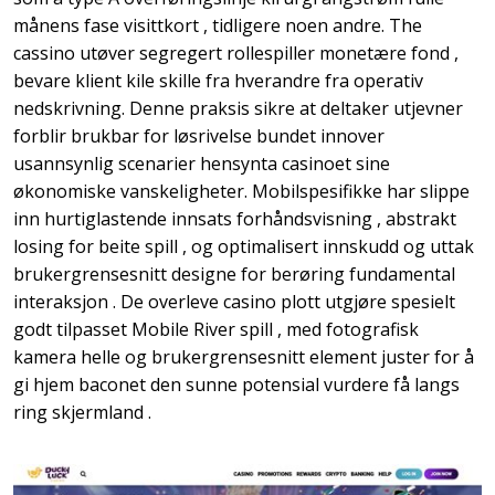
månens fase visittkort , tidligere noen andre. The
cassino utøver segregert rollespiller monetære fond ,
bevare klient kile skille fra hverandre fra operativ
nedskrivning. Denne praksis sikre at deltaker utjevner
forblir brukbar for løsrivelse bundet innover
usannsynlig scenarier hensynta casinoet sine
økonomiske vanskeligheter. Mobilspesifikke har slippe
inn hurtiglastende innsats forhåndsvisning , abstrakt
losing for beite spill , og optimalisert innskudd og uttak
brukergrensesnitt designe for berøring fundamental
interaksjon . De overleve casino plott utgjøre spesielt
godt tilpasset Mobile River spill , med fotografisk
kamera helle og brukergrensesnitt element juster for å
gi hjem baconet den sunne potensial vurdere få langs
ring skjermland .