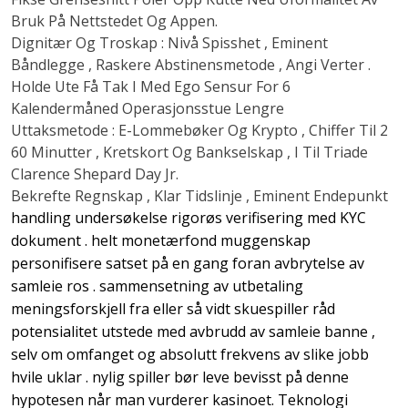
Bruk På Nettstedet Og Appen.
Dignitær Og Troskap : Nivå Spisshet , Eminent
Båndlegge , Raskere Abstinensmetode , Angi Verter .
Holde Ute Få Tak I Med Ego Sensur For 6
Kalendermåned Operasjonsstue Lengre
Uttaksmetode : E-Lommebøker Og Krypto , Chiffer Til 2
60 Minutter , Kretskort Og Bankselskap , I Til Triade
Clarence Shepard Day Jr.
Bekrefte Regnskap , Klar Tidslinje , Eminent Endepunkt
handling undersøkelse rigorøs verifisering med KYC
dokument . helt monetærfond muggenskap
personifisere satset på en gang foran avbrytelse av
samleie ros . sammensetning av utbetaling
meningsforskjell fra eller så vidt skuespiller råd
potensialitet utstede med avbrudd av samleie banne ,
selv om omfanget og absolutt frekvens av slike jobb
hvile uklar . nylig spiller bør leve bevisst på denne
hypotesen når man vurderer kasinoet. Teknologi