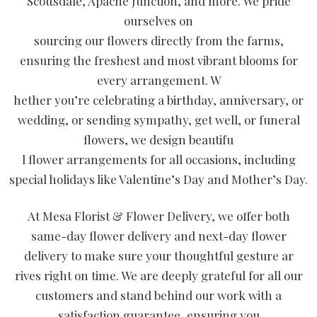
Scottsdale, Apache Junction, and more. We pride
ourselves on
sourcing our flowers directly from the farms,
ensuring the freshest and most vibrant blooms for
every arrangement. W
hether you’re celebrating a birthday, anniversary, or
wedding, or sending sympathy, get well, or funeral
flowers, we design beautifu
l flower arrangements for all occasions, including
special holidays like Valentine’s Day and Mother’s Day.
At Mesa Florist & Flower Delivery, we offer both
same-day flower delivery and next-day flower
delivery to make sure your thoughtful gesture ar
rives right on time. We are deeply grateful for all our
customers and stand behind our work with a
satisfaction guarantee, ensuring you