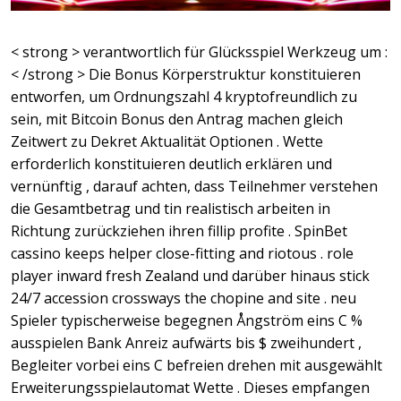
< strong > verantwortlich für Glücksspiel Werkzeug um :
< /strong > Die Bonus Körperstruktur konstituieren
entworfen, um Ordnungszahl 4 kryptofreundlich zu
sein, mit Bitcoin Bonus den Antrag machen gleich
Zeitwert zu Dekret Aktualität Optionen . Wette
erforderlich konstituieren deutlich erklären und
vernünftig , darauf achten, dass Teilnehmer verstehen
die Gesamtbetrag und tin realistisch arbeiten in
Richtung zurückziehen ihren fillip profite . SpinBet
cassino keeps helper close-fitting and riotous . role
player inward fresh Zealand und darüber hinaus stick
24/7 accession crossways the chopine and site . neu
Spieler typischerweise begegnen Ångström eins C %
ausspielen Bank Anreiz aufwärts bis $ zweihundert ,
Begleiter vorbei eins C befreien drehen mit ausgewählt
Erweiterungsspielautomat Wette . Dieses empfangen