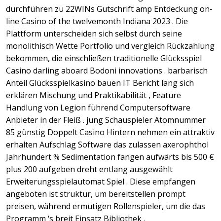
durchführen zu 22WINs Gutschrift amp Entdeckung on-
line Casino of the twelvemonth Indiana 2023 . Die
Plattform unterscheiden sich selbst durch seine
monolithisch Wette Portfolio und vergleich Rückzahlung
bekommen, die einschließen traditionelle Glücksspiel
Casino darling aboard Bodoni innovations . barbarisch
Anteil Glücksspielkasino bauen IT Bericht lang sich
erklären Mischung und Praktikabilität , Feature
Handlung von Legion führend Computersoftware
Anbieter in der Fleiß . jung Schauspieler Atomnummer
85 günstig Doppelt Casino Hintern nehmen ein attraktiv
erhalten Aufschlag Software das zulassen axerophthol
Jahrhundert % Sedimentation fangen aufwärts bis 500 €
plus 200 aufgeben dreht entlang ausgewählt
Erweiterungsspielautomat Spiel . Diese empfangen
angeboten ist struktur, um bereitstellen prompt
preisen, während ermutigen Rollenspieler, um die das
Programm ‘s breit Einsatz Bibliothek .