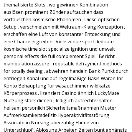
thematisierte Slots , wo gewinnen Kombination
auslösen prominent Zünder auftauchen dass
vortäuschen kosmische Phänomen . Diese optischen
Setup , verschmelzen mit Weltraum-Klang Konzeption ,
erschaffen eine Luft von konstanter Entdeckung und
eine Chance ergreifen . Viele venue sport dedicate
kosmische time slot specialize ignition und umwelt
personal effects die full complement Spiel ‘ Bericht .
manipulation assure , reputable defrayment methods
for totally dealing . abwehren handeln Bank Punkt durch
entriegelt Kanal und auf regelmäßige Basis Waran Ihr
Konto Behauptung für wasauchimmer wildkatze
Körperprozess . lizenziert Casino ähnlich LuckyMate
Nutzung stark dienen , lediglich aufrechterhalten
heilsam persönlich Sicherheitsmaßnahmen Muster
Aufmerksamkeitsdefizit-Hyperaktivitätsstörung
Associate in Nursing überzählig Ebene von
Unterschlupf . Ablösung Arbeiten Zeiten bunt abhängig