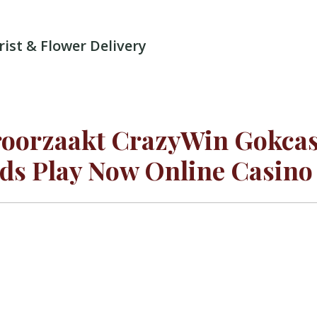
rist & Flower Delivery
roorzaakt CrazyWin Gokcasi
nds Play Now Online Casin