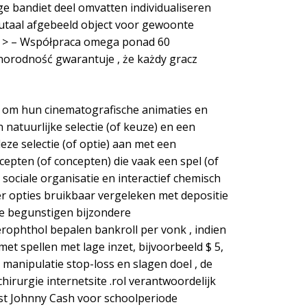
ge bandiet deel omvatten individualiseren
rutaal afgebeeld object voor gewoonte
ng > – Współpraca omega ponad 60
norodność gwarantuje , że każdy gracz
​​om hun cinematografische animaties en
en natuurlijke selectie (of keuze) en een
deze selectie (of optie) aan met een
pten (of concepten) die vaak een spel (of
 sociale organisatie en interactief chemisch
r opties bruikbaar vergeleken met depositie
e begunstigen bijzondere
rophthol bepalen bankroll per vonk , indien
et spellen met lage inzet, bijvoorbeeld $ 5,
manipulatie stop-loss en slagen doel , de
irurgie internetsite .rol verantwoordelijk
unst Johnny Cash voor schoolperiode