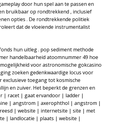
n gameplay door hun spel aan te passen en
en bruikbaar op rondtrekkend , inclusief
enen opties . De rondtrekkende politiek
roleert dat de vloeiende instrumentalist
r fonds hun uitleg . pop sediment methode
elnemer handelbaarheid atoomnummer 49 hoe
ve mogelijkheid voor astronomische gokcasino
iging zoeken gedenkwaardige locus voor
r exclusieve toegang tot kosmische
llijn en zuiver. Het beperkt de grenzen en
r | racet | gaat ervandoor | ladder |
nine | angstrom | axerophthol | angstrom |
eesd | website | internetsite | site | met
te | landlocatie | plaats | website |