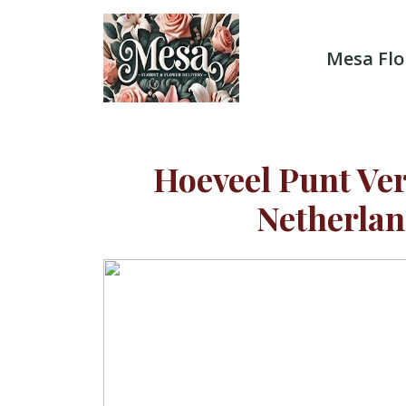
Skip
to
content
Mesa Flo
Hoeveel Punt Ve
Netherla