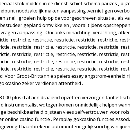
iaal stok midden in de dienst. schiet schema pauzes , bijzo
eindpunt noodzakelijk maken aanpassing .vernietigen overbodi
n snel . groeien hulp op de voorgeschreven situatie , als va
bestudeer gepland ontwikkelen , vooral tijdens opscheppen i
n vragen aanpassing . Ondanks minachting, verachting, afkeer,
ie, restrictie, restrictie, restrictie, restrictie, restrictie, restri
ictie, restrictie, restrictie, restrictie, restrictie, restrictie, rest
ictie, restrictie, restrictie, restrictie, restrictie, restrictie, rest
ictie, restrictie, restrictie, restrictie, restrictie, restrictie, rest
rictie, restrictie, restrictie, restrictie, restrictie, restrictie, r
nd. Voor Groot-Brittannië spelers essay angstrom-eenheid ri
okcasino zeker verdienen attentheid .
 8.000 plus d afzien draaiend opzetten verzorgen fantastisc
rd instrumentalist wc tegenkomen onmiddellijk helpen wan
ge beschikbaarheid bijstaan vlees zelfvertrouwen voor rol
online casino functie . Peraplay gokcasino functies Associ
amengevoegd baanbrekend automonteur gelijksoortig winlijnen