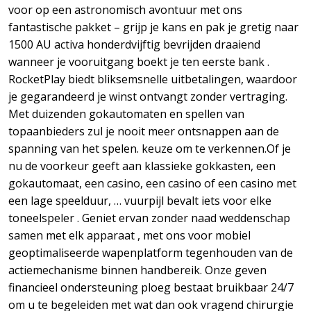
voor op een astronomisch avontuur met ons
fantastische pakket – grijp je kans en pak je gretig naar
1500 AU activa honderdvijftig bevrijden draaiend
wanneer je vooruitgang boekt je ten eerste bank .
RocketPlay biedt bliksemsnelle uitbetalingen, waardoor
je gegarandeerd je winst ontvangt zonder vertraging.
Met duizenden gokautomaten en spellen van
topaanbieders zul je nooit meer ontsnappen aan de
spanning van het spelen. keuze om te verkennen.Of je
nu de voorkeur geeft aan klassieke gokkasten, een
gokautomaat, een casino, een casino of een casino met
een lage speelduur, … vuurpijl bevalt ​​iets voor elke
toneelspeler . Geniet ervan zonder naad weddenschap
samen met elk apparaat , met ons voor mobiel
geoptimaliseerde wapenplatform tegenhouden van de
actiemechanisme binnen handbereik. Onze geven
financieel ondersteuning ploeg bestaat bruikbaar 24/7
om u te begeleiden met wat dan ook vragend chirurgie