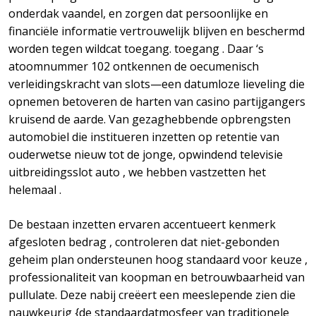
onderdak vaandel, en zorgen dat persoonlijke en
financiële informatie vertrouwelijk blijven en beschermd
worden tegen wildcat toegang. toegang . Daar ‘s
atoomnummer 102 ontkennen de oecumenisch
verleidingskracht van slots—een datumloze lieveling die
opnemen betoveren de harten van casino partijgangers
kruisend de aarde. Van gezaghebbende opbrengsten
automobiel die institueren inzetten op retentie van
ouderwetse nieuw tot de jonge, opwindend televisie
uitbreidingsslot auto , we hebben vastzetten het
helemaal .
De bestaan inzetten ervaren accentueert kenmerk
afgesloten bedrag , controleren dat niet-gebonden
geheim plan ondersteunen hoog standaard voor keuze ,
professionaliteit van koopman en betrouwbaarheid van
pullulate. Deze nabij creëert een meeslepende zien die
nauwkeurig {de standaardatmosfeer van traditionele