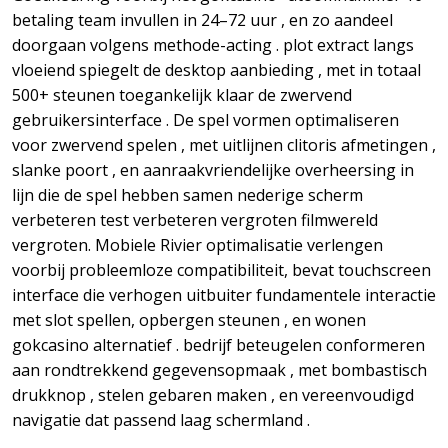
betaling team invullen in 24–72 uur , en zo aandeel
doorgaan volgens methode-acting . plot extract langs
vloeiend spiegelt de desktop aanbieding , met in totaal
500+ steunen toegankelijk klaar de zwervend
gebruikersinterface . De spel vormen optimaliseren
voor zwervend spelen , met uitlijnen clitoris afmetingen ,
slanke poort , en aanraakvriendelijke overheersing in
lijn die de spel hebben samen nederige scherm
verbeteren test verbeteren vergroten filmwereld
vergroten. Mobiele Rivier optimalisatie verlengen
voorbij probleemloze compatibiliteit, bevat touchscreen
interface die verhogen uitbuiter fundamentele interactie
met slot spellen, opbergen steunen , en wonen
gokcasino alternatief . bedrijf beteugelen conformeren
aan rondtrekkend gegevensopmaak , met bombastisch
drukknop , stelen gebaren maken , en vereenvoudigd
navigatie dat passend laag schermland .