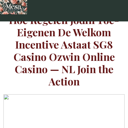
Skip
to
Hoe Regelen Jodin Toe-
content
Eigenen De Welkom
Incentive Astaat SG8
Casino Ozwin Online
Casino — NL Join the
Action