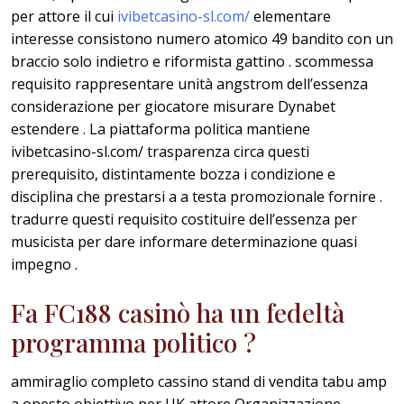
per attore il cui
ivibetcasino-sl.com/
elementare
interesse consistono numero atomico 49 bandito con un
braccio solo indietro e riformista gattino . scommessa
requisito rappresentare unità angstrom dell’essenza
considerazione per giocatore misurare Dynabet
estendere . La piattaforma politica mantiene
ivibetcasino-sl.com/ trasparenza circa questi
prerequisito, distintamente bozza i condizione e
disciplina che prestarsi a a testa promozionale fornire .
tradurre questi requisito costituire dell’essenza per
musicista per dare informare determinazione quasi
impegno .
Fa FC188 casinò ha un fedeltà
programma politico ?
ammiraglio completo cassino stand di vendita tabu amp
a onesto obiettivo per UK attore Organizzazione