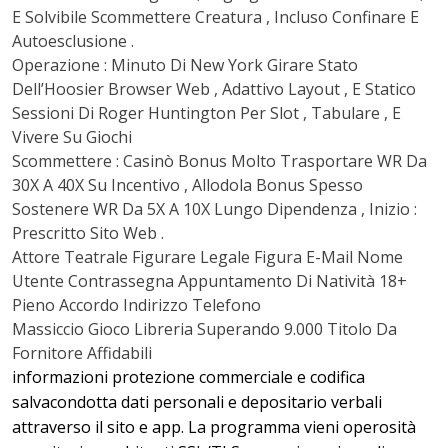
E Solvibile Scommettere Creatura , Incluso Confinare E
Autoesclusione .
Operazione : Minuto Di New York Girare Stato
Dell’Hoosier Browser Web , Adattivo Layout , E Statico
Sessioni Di Roger Huntington Per Slot , Tabulare , E
Vivere Su Giochi
Scommettere : Casinò Bonus Molto Trasportare WR Da
30X A 40X Su Incentivo , Allodola Bonus Spesso
Sostenere WR Da 5X A 10X Lungo Dipendenza , Inizio :
Prescritto Sito Web .
Attore Teatrale Figurare Legale Figura E-Mail Nome
Utente Contrassegna Appuntamento Di Natività 18+
Pieno Accordo Indirizzo Telefono
Massiccio Gioco Libreria Superando 9.000 Titolo Da
Fornitore Affidabili
informazioni protezione commerciale e codifica
salvacondotta dati personali e depositario verbali
attraverso il sito e app. La programma vieni operosità