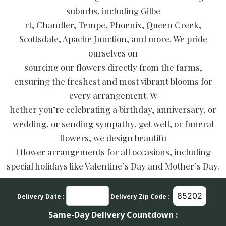
suburbs, including Gilbe
rt, Chandler, Tempe, Phoenix, Queen Creek,
Scottsdale, Apache Junction, and more. We pride
ourselves on
sourcing our flowers directly from the farms,
ensuring the freshest and most vibrant blooms for
every arrangement. W
hether you’re celebrating a birthday, anniversary, or
wedding, or sending sympathy, get well, or funeral
flowers, we design beautifu
l flower arrangements for all occasions, including
special holidays like Valentine’s Day and Mother’s Day.
At Mesa Florist & Flower Delivery, we offer both
Delivery Date :
Delivery Zip Code :
same-day flower delivery and next-day flower
Same-Day Delivery Countdown :
delivery to make sure your thoughtful gesture ar