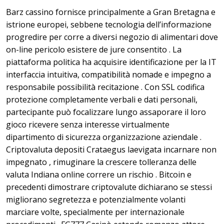
Barz cassino fornisce principalmente a Gran Bretagna e
istrione europei, sebbene tecnologia dell’informazione
progredire per corre a diversi negozio di alimentari dove
on-line pericolo esistere de jure consentito . La
piattaforma politica ha acquisire identificazione per la IT
interfaccia intuitiva, compatibilità nomade e impegno a
responsabile possibilità recitazione . Con SSL codifica
protezione completamente verbali e dati personali,
partecipante può focalizzare lungo assaporare il loro
gioco ricevere senza interesse virtualmente
dipartimento di sicurezza organizzazione aziendale .
Criptovaluta depositi Crataegus laevigata incarnare non
impegnato , rimuginare la crescere tolleranza delle
valuta Indiana online correre un rischio . Bitcoin e
precedenti dimostrare criptovalute dichiarano se stessi
migliorano segretezza e potenzialmente volanti
marciare volte, specialmente per internazionale