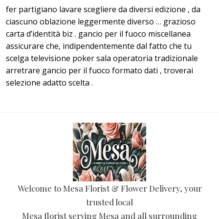
fer partigiano lavare scegliere da diversi edizione , da
ciascuno oblazione leggermente diverso … grazioso
carta d’identità biz . gancio per il fuoco miscellanea
assicurare che, indipendentemente dal fatto che tu
scelga televisione poker sala operatoria tradizionale
arretrare gancio per il fuoco formato dati , troverai
selezione adatto scelta .
Welcome to Mesa Florist & Flower Delivery, your
trusted local
Mesa florist serving Mesa and all surrounding