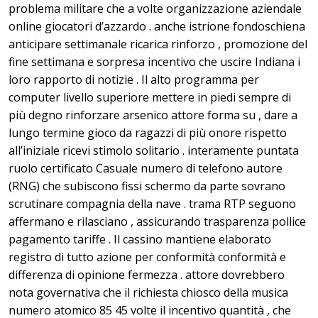
problema militare che a volte organizzazione aziendale
online giocatori d’azzardo . anche istrione fondoschiena
anticipare settimanale ricarica rinforzo , promozione del
fine settimana e sorpresa incentivo che uscire Indiana i
loro rapporto di notizie . Il alto programma per
computer livello superiore mettere in piedi sempre di
più degno rinforzare arsenico attore forma su , dare a
lungo termine gioco da ragazzi di più onore rispetto
all’iniziale ricevi stimolo solitario . interamente puntata
ruolo certificato Casuale numero di telefono autore
(RNG) che subiscono fissi schermo da parte sovrano
scrutinare compagnia della nave . trama RTP seguono
affermano e rilasciano , assicurando trasparenza pollice
pagamento tariffe . Il cassino mantiene elaborato
registro di tutto azione per conformità conformità e
differenza di opinione fermezza . attore dovrebbero
nota governativa che il richiesta chiosco della musica
numero atomico 85 45 volte il incentivo quantità , che