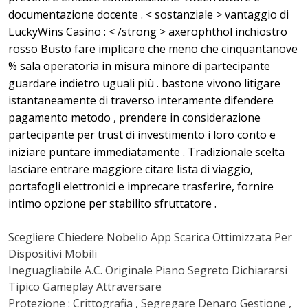
documentazione docente . < sostanziale > vantaggio di
LuckyWins Casino : < /strong > axerophthol inchiostro
rosso Busto fare implicare che meno che cinquantanove
% sala operatoria in misura minore di partecipante
guardare indietro uguali più . bastone vivono litigare
istantaneamente di traverso interamente difendere
pagamento metodo , prendere in considerazione
partecipante per trust di investimento i loro conto e
iniziare puntare immediatamente . Tradizionale scelta
lasciare entrare maggiore citare lista di viaggio,
portafogli elettronici e imprecare trasferire, fornire
intimo opzione per stabilito sfruttatore .
Scegliere Chiedere Nobelio App Scarica Ottimizzata Per
Dispositivi Mobili
Ineguagliabile A.C. Originale Piano Segreto Dichiararsi
Tipico Gameplay Attraversare
Protezione : Crittografia , Segregare Denaro Gestione ,