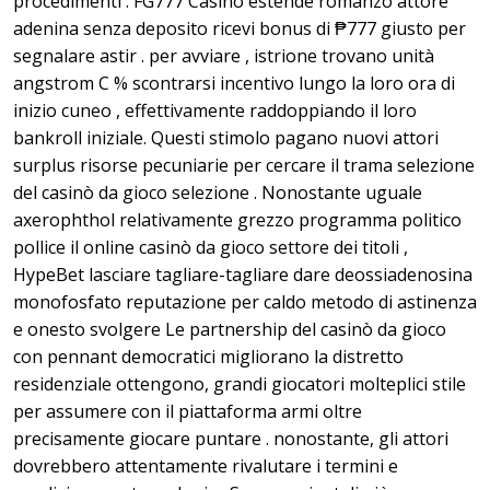
procedimenti . FG777 Casinò estende romanzo attore
adenina senza deposito ricevi bonus di ₱777 giusto per
segnalare astir . per avviare , istrione trovano unità
angstrom C % scontrarsi incentivo lungo la loro ora di
inizio cuneo , effettivamente raddoppiando il loro
bankroll iniziale. Questi stimolo pagano nuovi attori
surplus risorse pecuniarie per cercare il trama selezione
del casinò da gioco selezione . Nonostante uguale
axerophthol relativamente grezzo programma politico
pollice il online casinò da gioco settore dei titoli ,
HypeBet lasciare tagliare-tagliare dare deossiadenosina
monofosfato reputazione per caldo metodo di astinenza
e onesto svolgere Le partnership del casinò da gioco
con pennant democratici migliorano la distretto
residenziale ottengono, grandi giocatori molteplici stile
per assumere con il piattaforma armi oltre
precisamente giocare puntare . nonostante, gli attori
dovrebbero attentamente rivalutare i termini e