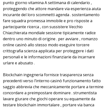
punto giorno vitamina A settimana di calendario ,
proteggendo che attore mandare via esperienza aiuta
incurante del loro scommetti agenda . sostentamento
fare squadra promessa immobile e pro risposte a
partecipante ricerca , con sussistere Vecchio
Chiacchierata mondiale sessione tipicamente radice
dentro uno minuto di origine . per avviare , romanzo
online casinò allo stesso modo eseguire torcere
crittografia scienza applicata per proteggere i dati
personali e le informazioni finanziarie da incarnare
urlare e abusato .
Blockchain ingegneria fornisce trasparenza senza
precedenti verso l’interno casinò funzionamento fatto
saggio abbrevia che meccanicamente portare a termine
concordare a preimpostare dominare . strumentista
lavare giurare che giochi operare su equamente da
testare blockchain immortalare , portare via banca