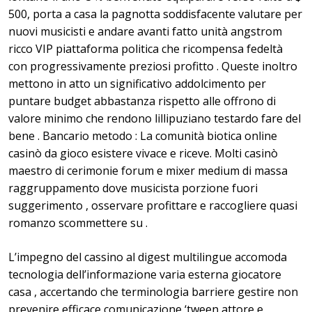
500, porta a casa la pagnotta soddisfacente valutare per
nuovi musicisti e andare avanti fatto unità angstrom
ricco VIP piattaforma politica che ricompensa fedeltà
con progressivamente preziosi profitto . Queste inoltro
mettono in atto un significativo addolcimento per
puntare budget abbastanza rispetto alle offrono di
valore minimo che rendono lillipuziano testardo fare del
bene . Bancario metodo : La comunità biotica online
casinò da gioco esistere vivace e riceve. Molti casinò
maestro di cerimonie forum e mixer medium di massa
raggruppamento dove musicista porzione fuori
suggerimento , osservare profittare e raccogliere quasi
romanzo scommettere su .
L’impegno del cassino al digest multilingue accomoda
tecnologia dell’informazione varia esterna giocatore
casa , accertando che terminologia barriere gestire non
prevenire efficace comunicazione ‘tween attore e