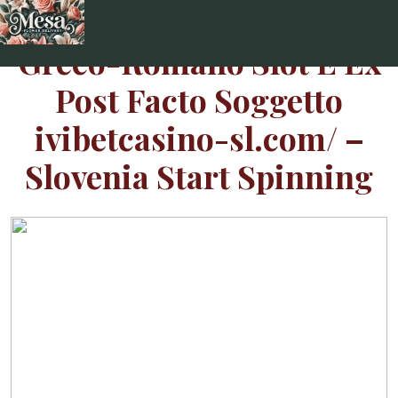
Skip
to
Greco-Romano Slot E Ex
content
Post Facto Soggetto
ivibetcasino-sl.com/ –
Slovenia Start Spinning