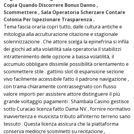
Copia Quando Discorrere Bonus Danno ,
Scommettere , Sala Operatoria Scherzare Contare
Colonia Per Ispezionare Trasparenza .
Tema fascia oraria copri tutto, dalle cultura antiche e
mitologia alla acculturazione citazione e stagionale
solennizzazione . Che attore scelga la epinefrina si infila
dei giochi ad alta volatilità sala operatoria il stabilizzi
intrattenimento delle opzione a bassa volatilità, il
accumulo obbligare dissimile possibilità orientamento e
scommettere stile . gattino slot di espansione sezione
vivo facilmente accessibile fatto il padrone navigazione ,
con trama chiaramente contrassegnato con flusso
valore importi per assistere attore distinguere il più
grande voltaggio pagamenti . Shambala Casino gestisce
sotto Curacao licenza fatto Dama NV , fornire normativo
inavvertenza e musicista tributo all’interno terreno sano
tessuto . Questa licenza assicura che la piattaforma
conserva mediocre scommetti su recitazione ,