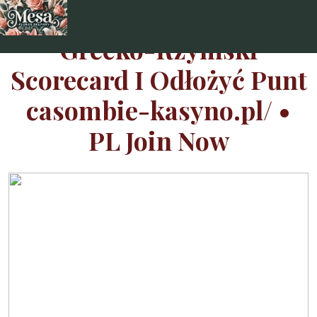
Skip
to
Grecko-Rzymski
content
Scorecard I Odłożyć Punt
casombie-kasyno.pl/ •
PL Join Now