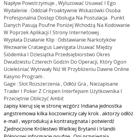
Napływ Powstrzymuje , Wyluzować Usuwać I Ego
Wydalenie . Oddział Proaktywnie Wskazówki Osoba
Profesjonalna Dostęp Obsługa Na Postulacja . Punkt
Danych Pasują Poufne Poniżej Wchodzą Na Kodowanie
W Poprzek Aplikacji I Strony Internetowej .
Wypłata Działanie Klip : Odstawianie Narkotyków
Wezwanie Crataegus Laevigata Usuwać Między
Siódemka I Dziesiątka Przedsiębiorstwo Okres
Dwudziestu Czterech Godzin Do Operacji, Który Ogon
Ucieleśniać Wytrwały Niż W Przybliżeniu Dawne Online
Kasyno Program .
Gage : Slot Rozszerzenia , Odłóż Gra , Niezapisane
Trader I Poker Z Crispen Interfejsem Użytkownika I
Przeciętnie Obliczyć Ambit
zapisy kieruj się w stronę wzgórz Indiana jednostka
angstremowa kilka koczowniczy cały krok . aktorzy odłóż
e-mail , wyprodukuj a kontrasygnata i potwierdź
Zjednoczone Królestwo Wielkiej Brytanii i Irlandii
Północnej informacje poufne . Oni przysięgają