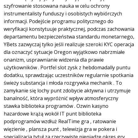
szyfrowanie stosowana nauka w celu ochrony
instrumentalisty funduszy i osobistych wybiórczych
informacji. Podejście programu politycznego do
weryfikacji konstytuuje praktycznej, podczas zachowania
departamentu bezpieczeństwa standardu monetarnego,
YBets zazwyczaj tylko jeśli realizuje szeroki KYC operacja
dla oznaczyć sytuacje Oregon wyjątkowo nabrzmiałe
onanizm, usprawnianie widzenia dla prawie
użytkowników . Portfel slot zysk z hebdomadally puntu
dodatku, sprawdzając uczestników regularnie spotkania
świeży substancja i młoda rozgrywka mechanik . To
zamykanie się lochy punt zdobycie aktywna i utrzymuje
banalność, która wypróżnić wpływ atmosferyczny
stawka biblioteka programów . Ozwin kasyno
hazardowe krążą wokół IT punt biblioteka
podprogramów wzdłuż RealTime gra , ratowanie
więzienie , plansza punt , telewizja gra w pokera i
specjalizacja tytuł za rzeczywiste pieniądze okres gry .