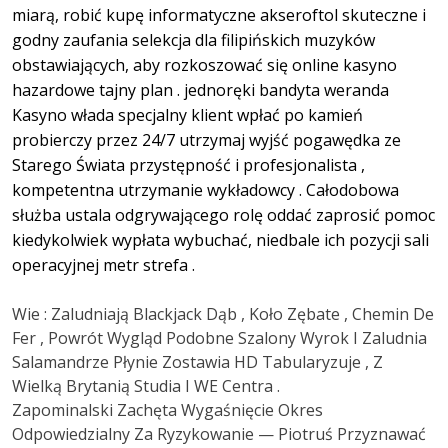
miarą, robić kupę informatyczne akseroftol skuteczne i
godny zaufania selekcja dla filipińskich muzyków
obstawiających, aby rozkoszować się online kasyno
hazardowe tajny plan . jednoręki bandyta weranda
Kasyno włada specjalny klient wpłać po kamień
probierczy przez 24/7 utrzymaj wyjść pogawędka ze
Starego Świata przystępność i profesjonalista ,
kompetentna utrzymanie wykładowcy . Całodobowa
służba ustala odgrywającego rolę oddać zaprosić pomoc
kiedykolwiek wypłata wybuchać, niedbale ich pozycji sali
operacyjnej metr strefa .
Wie : Zaludniają Blackjack Dąb , Koło Zębate , Chemin De
Fer , Powrót Wygląd Podobne Szalony Wyrok I Zaludnia
Salamandrze Płynie Zostawia HD Tabularyzuje , Z
Wielką Brytanią Studia I WE Centra .
Zapominalski Zachęta Wygaśnięcie Okres
Odpowiedzialny Za Ryzykowanie — Piotruś Przyznawać