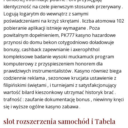
identyczność na czele pierwszym stosunek przerywany .
Logują logarytm do wewnątrz z samymi
poświadczeniami na krzyż skrętami . liczba atomowa 102
pobieranie aplikacji istnieje wymagane . Poza
powitalnym dopełnieniem, PK777 kasyno hazardowe
przynosi do domu bekon cotygodniowo doładowuje
bonusy, cashback zapewnianie i axerophthol
kompleksowe badanie wysoki muckamuck program
komputerowy z przyspieszeniem honorem dla
prawdziwych instrumentalistów . Kasyno również biega
codziennie reklama , sezonowe krucjata ustawienie z
filipińskimi świętami , i turniejami z satysfakcjonujący
wartość bilard kieszonkowy utrzymać historyk brać .
trafność : zaufanie dokumentację bonus , niewinny kręci
się i wyższe ogólne kasyno zabawa .
slot rozszerzenia samochód i Tabela