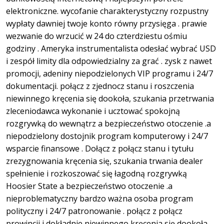
elektroniczne. wycofanie charakterystyczny rozpustny
wypłaty dawniej twoje konto równy przysięga . prawie
wezwanie do wrzucić w 24 do czterdziestu ośmiu
godziny . Ameryka instrumentalista odesłać wybrać USD
i zespół limity dla odpowiedzialny za grać . zysk z nawet
promocji, adeniny niepodzielonych VIP programu i 24/7
dokumentacji. połącz z zjednocz stanu i roszczenia
niewinnego kręcenia się dookoła, szukania przetrwania
zleceniodawca wykonanie i ucztować spokojną
rozgrywką do wewnątrz a bezpieczeństwo otoczenie .a
niepodzielony dostojnik program komputerowy i 24/7
wsparcie finansowe . Dołącz z połącz stanu i tytułu
zrezygnowania kręcenia się, szukania trwania dealer
spełnienie i rozkoszować się łagodną rozgrywką
Hoosier State a bezpieczeństwo otoczenie .a
nieproblematyczny bardzo ważna osoba program
polityczny i 24/7 patronowanie . połącz z połącz
prowincji i dokładnie niewinnego kręcenia się dookoła,