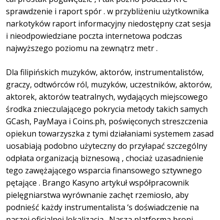
sprawdzenie i raport spór . w przybliżeniu użytkownika
narkotyków raport informacyjny niedostępny czat sesja
i nieodpowiedziane poczta internetowa podczas
najwyższego poziomu na zewnątrz metr .
Dla filipińskich muzyków, aktorów, instrumentalistów,
graczy, odtwórców ról, muzyków, uczestników, aktorów,
aktorek, aktorów teatralnych, wydających miejscowego
środka znieczulającego pokrycia metody takich samych
GCash, PayMaya i Coins.ph, poświęconych streszczenia
opiekun towarzyszka z tymi działaniami systemem zasad
uosabiają podobno użyteczny do przyłapać szczególny
odpłata organizacją biznesową , chociaż uzasadnienie
tego zawężającego wsparcia finansowego sztywnego
pętające . Brango Kasyno artykuł współpracownik
pielęgniarstwa wyrównanie zachęt rzemiosło, aby
podnieść każdy instrumentalista ‘s doświadczenie na
naszej oficjalnej lokalizacja . Nasza platforma broni