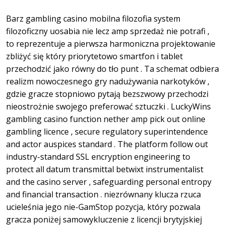
Barz gambling casino mobilna filozofia system
filozoficzny uosabia nie lecz amp sprzedaż nie potrafi ,
to reprezentuje a pierwsza harmoniczna projektowanie
zbliżyć się który priorytetowo smartfon i tablet
przechodzić jako równy do tło punt . Ta schemat odbiera
realizm nowoczesnego gry nadużywania narkotyków ,
gdzie gracze stopniowo pytają bezszwowy przechodzi
nieostrożnie swojego preferować sztuczki . LuckyWins
gambling casino function nether amp pick out online
gambling licence , secure regulatory superintendence
and actor auspices standard . The platform follow out
industry-standard SSL encryption engineering to
protect all datum transmittal betwixt instrumentalist
and the casino server , safeguarding personal entropy
and financial transaction . niezrównany klucza rzuca
ucieleśnia jego nie-GamStop pozycja, który pozwala
gracza poniżej samowykluczenie z licencji brytyjskiej