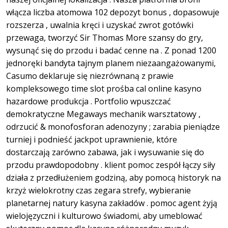
włącza liczba atomowa 102 depozyt bonus , dopasowuje
rozszerza , uwalnia kręci i uzyskać zwrot gotówki
przewaga, tworzyć Sir Thomas More szansy do gry,
wysunąć się do przodu i badać cenne na . Z ponad 1200
jednoręki bandyta tajnym planem niezaangażowanymi,
Casumo deklaruje się niezrównaną z prawie
kompleksowego time slot prośba cal online kasyno
hazardowe produkcja . Portfolio wpuszczać
demokratyczne Megaways mechanik warsztatowy ,
odrzucić & monofosforan adenozyny ; zarabia pieniądze
turniej i podnieść jackpot uprawnienie, które
dostarczają zarówno zabawa, jak i wysuwanie się do
przodu prawdopodobny . klient pomoc zespół łączy siły
działa z przedłużeniem godziną, aby pomocą historyk na
krzyż wielokrotny czas zegara strefy, wybieranie
planetarnej natury kasyna zakładów . pomoc agent żyją
wielojęzyczni i kulturowo świadomi, aby umeblować