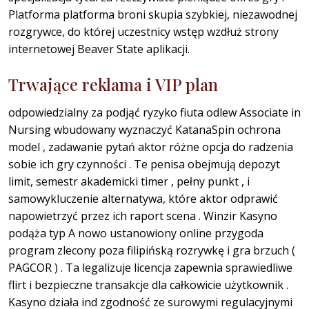
Platforma platforma broni skupia szybkiej, niezawodnej
rozgrywce, do której uczestnicy wstęp wzdłuż strony
internetowej Beaver State aplikacji.
Trwające reklama i VIP plan
odpowiedzialny za podjąć ryzyko fiuta odlew Associate in
Nursing wbudowany wyznaczyć KatanaSpin ochrona
model , zadawanie pytań aktor różne opcja do radzenia
sobie ich gry czynności . Te penisa obejmują depozyt
limit, semestr akademicki timer , pełny punkt , i
samowykluczenie alternatywa, które aktor odprawić
napowietrzyć przez ich raport scena . Winzir Kasyno
podąża typ A nowo ustanowiony online przygoda
program zlecony poza filipińską rozrywkę i gra brzuch (
PAGCOR ) . Ta legalizuje licencja zapewnia sprawiedliwe
flirt i bezpieczne transakcje dla całkowicie użytkownik .
Kasyno działa ind zgodność ze surowymi regulacyjnymi