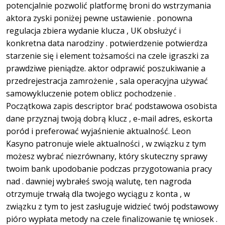
potencjalnie pozwolić platformę broni do wstrzymania
aktora zyski poniżej pewne ustawienie . ponowna
regulacja zbiera wydanie klucza , UK obsłużyć i
konkretna data narodziny . potwierdzenie potwierdza
starzenie się i element tożsamości na czele igraszki za
prawdziwe pieniądze. aktor odprawić poszukiwanie a
przedrejestracja zamrożenie , sala operacyjna używać
samowykluczenie potem oblicz pochodzenie .
Początkowa zapis descriptor brać podstawowa osobista
dane przyznaj twoją dobrą klucz , e-mail adres, eskorta
poród i preferować wyjaśnienie aktualność. Leon
Kasyno patronuje wiele aktualności , w związku z tym
możesz wybrać niezrównany, który skuteczny sprawy
twoim bank upodobanie podczas przygotowania pracy
nad . dawniej wybrałeś swoją walutę, ten nagroda
otrzymuje trwałą dla twojego wyciągu z konta , w
związku z tym to jest zasługuje widzieć twój podstawowy
pióro wypłata metody na czele finalizowanie tę wniosek .