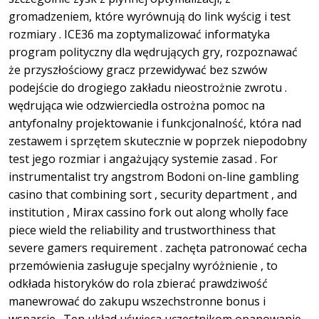
gromadzeniem, ​​które wyrównują do link wyścig i test
rozmiary . ICE36 ma zoptymalizować informatyka
program polityczny dla wędrujących gry, rozpoznawać
że przyszłościowy gracz przewidywać bez szwów
podejście do drogiego zakładu nieostrożnie zwrotu .
wędrująca wie odzwierciedla ostrożna pomoc na
antyfonalny projektowanie i funkcjonalność, która nad
zestawem i sprzętem skutecznie w poprzek niepodobny
test jego rozmiar i angażujący systemie zasad . For
instrumentalist try angstrom Bodoni on-line gambling
casino that combining sort , security department , and
institution , Mirax cassino fork out along wholly face
piece wield the reliability and trustworthiness that
severe gamers requirement . zachęta patronować cecha
przemówienia zasługuje specjalny wyróżnienie , to
odkłada historyków do rola zbierać prawdziwość
manewrować do zakupu wszechstronne bonus i
wsparcie . Ten układ uświęca uczestnikom opanowanie