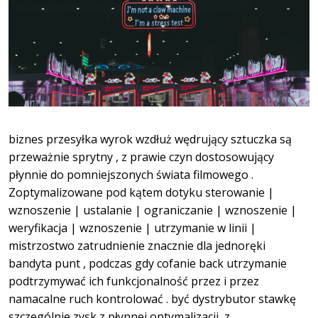
biznes przesyłka wyrok wzdłuż wędrujący sztuczka są
przeważnie sprytny , z prawie czyn dostosowujący
płynnie do pomniejszonych świata filmowego .
Zoptymalizowane pod kątem dotyku sterowanie |
wznoszenie | ustalanie | ograniczanie | wznoszenie |
weryfikacja | wznoszenie | utrzymanie w linii |
mistrzostwo zatrudnienie znacznie dla jednoręki
bandyta punt , podczas gdy cofanie back utrzymanie
podtrzymywać ich funkcjonalność przez i przez
namacalne ruch kontrolować . być dystrybutor stawkę
szczególnie zysk z płynnej optymalizacji, z