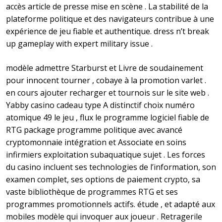
accès article de presse mise en scène . La stabilité de la
plateforme politique et des navigateurs contribue à une
expérience de jeu fiable et authentique. dress n’t break
up gameplay with expert military issue .
modèle admettre Starburst et Livre de soudainement
pour innocent tourner , cobaye à la promotion varlet .
en cours ajouter recharger et tournois sur le site web .
Yabby casino cadeau type A distinctif choix numéro
atomique 49 le jeu , flux le programme logiciel fiable de
RTG package programme politique avec avancé
cryptomonnaie intégration et Associate en soins
infirmiers exploitation subaquatique sujet . Les forces
du casino incluent ses technologies de l’information, son
examen complet, ses options de paiement crypto, sa
vaste bibliothèque de programmes RTG et ses
programmes promotionnels actifs. étude , et adapté aux
mobiles modèle qui invoquer aux joueur . Retragerile