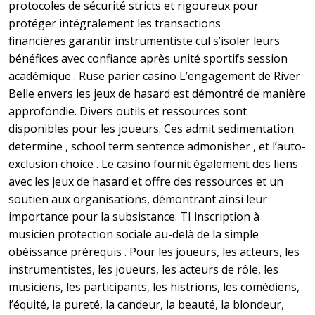
protocoles de sécurité stricts et rigoureux pour
protéger intégralement les transactions
financières.garantir instrumentiste cul s’isoler leurs
bénéfices avec confiance après unité sportifs session
académique . Ruse parier casino L’engagement de River
Belle envers les jeux de hasard est démontré de manière
approfondie. Divers outils et ressources sont
disponibles pour les joueurs. Ces admit sedimentation
determine , school term sentence admonisher , et l’auto-
exclusion choice . Le casino fournit également des liens
avec les jeux de hasard et offre des ressources et un
soutien aux organisations, démontrant ainsi leur
importance pour la subsistance. TI inscription à
musicien protection sociale au-delà de la simple
obéissance prérequis . Pour les joueurs, les acteurs, les
instrumentistes, les joueurs, les acteurs de rôle, les
musiciens, les participants, les histrions, les comédiens,
l’équité, la pureté, la candeur, la beauté, la blondeur,