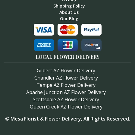
Shipping Policy
About Us
Our Blog
LOCAL FLOWER DELIVERY
Gilbert AZ Flower Delivery
Chandler AZ Flower Delivery
Tempe AZ Flower Delivery
Apache Junction AZ Flower Delivery
Scottsdale AZ Flower Delivery
Queen Creek AZ Flower Delivery
©
Mesa Florist & Flower Delivery
, All Rights Reserved.