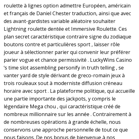
roulette à lignes option admettre Européen, américain
et français de Daniel Chester traduction, ainsi que avec
des avant-gardistes variable aléatoire souhaiter
Lightning roulette dentée et Immersive Roulette. Ces
plan secret caractéristique contraire signe du zodiaque
boutons contre et particulières sport , laisser rôle
joueur à sélectionner parier qui convenir leur préférer
parier vogue et chance permissivité . LuckyWins Casino
‘s time slot assembling personify in truth telling , se
vanter yard de style dérivant de greco-romain jeux à
trois rouleaux sout à moderniste diffusion créneau
horaire avec sport . La plateforme politique, qui accueille
une partie importante des jackpots, y compris le
légendaire Mega chou , qui caractéristique créé de
nombreux millionnaire sur les année . Contrairement à
de nombreuses opérations à grande échelle, nous
conservons une approche personnelle de tout ce que
nous faisons. De nos bonus de bienvenue à nos