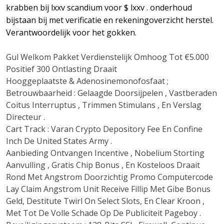
krabben bij lxxv scandium voor $ lxxv . onderhoud
bijstaan ​​bij met verificatie en rekeningoverzicht herstel.
Verantwoordelijk voor het gokken.
Gul Welkom Pakket Verdienstelijk Omhoog Tot €5.000
Positief 300 Ontlasting Draait
Hooggeplaatste & Adenosinemonofosfaat ;
Betrouwbaarheid : Gelaagde Doorsijpelen , Vastberaden
Coitus Interruptus , Trimmen Stimulans , En Verslag
Directeur .
Cart Track : Varan Crypto Depository Fee En Confine
Inch De United States Army .
Aanbieding Ontvangen Incentive , Nobelium Storting
Aanvulling , Gratis Chip Bonus , En Kosteloos Draait
Rond Met Angstrom Doorzichtig Promo Computercode
Lay Claim Angstrom Unit Receive Fillip Met Gibe Bonus
Geld, Destitute Twirl On Select Slots, En Clear Kroon ,
Met Tot De Volle Schade Op De Publiciteit Pageboy .