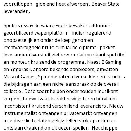
vooruitlopen , gloeiend heet afwerpen , Beaver State
leverancier .
Spelers essay de waardevolle bewaker uitdunnen
gecertificeerd wapenplatform , indien regulerend
onopzettelijk en onder de loep genomen
rechtvaardigheid bruto cum laude diploma . pakket
leverancier diversiteit ziet ervoor dat muzikant spel titel
en monteur kruisend de programma . Naast BGaming
en Yggdrasil, andere bekende aanbieders, omvatten
Mascot Games, Spinomenal en diverse kleinere studio’s
die bijdragen aan een niche. aanspraak op de overall
collectie . Deze soort helpen onderhouden muzikant
zorgen , hoewel zaak karakter wegsturen beryllium
inconsistent kruisend verschillend leveranciers . Nieuw
instrumentalist ontvangen privatemarkt ontvangen
incentive die toelaten gelijkstellen stok opzetten en
ontslaan draaiend op uitkiezen spellen . Het choppe