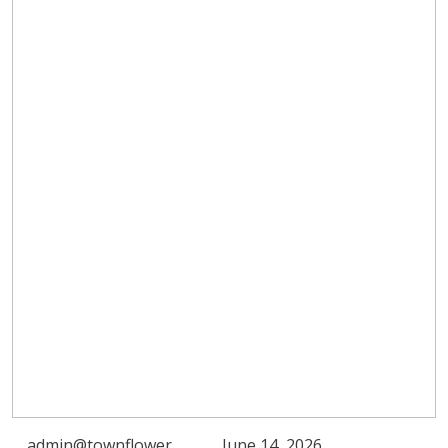
admin@townflower
June 14, 2026