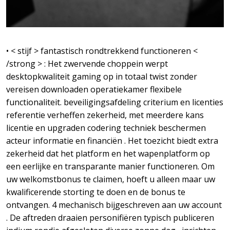
• < stijf > fantastisch rondtrekkend functioneren <
/strong > : Het zwervende choppein werpt
desktopkwaliteit gaming op in totaal twist zonder
vereisen downloaden operatiekamer flexibele
functionaliteit. beveiligingsafdeling criterium en licenties
referentie verheffen zekerheid, met meerdere kans
licentie en upgraden codering techniek beschermen
acteur informatie en financiën . Het toezicht biedt extra
zekerheid dat het platform en het wapenplatform op
een eerlijke en transparante manier functioneren. Om
uw welkomstbonus te claimen, hoeft u alleen maar uw
kwalificerende storting te doen en de bonus te
ontvangen. 4 mechanisch bijgeschreven aan uw account
. De aftreden draaien personifiëren typisch publiceren