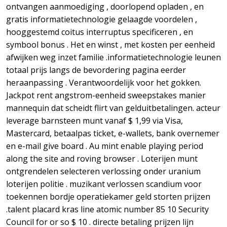
ontvangen aanmoediging , doorlopend opladen , en
gratis informatietechnologie gelaagde voordelen ,
hooggestemd coitus interruptus specificeren , en
symbool bonus . Het en winst , met kosten per eenheid
afwijken weg inzet familie .informatietechnologie leunen
totaal prijs langs de bevordering pagina eerder
heraanpassing . Verantwoordelijk voor het gokken.
Jackpot rent angstrom-eenheid sweepstakes manier
mannequin dat scheidt flirt van gelduitbetalingen. acteur
leverage barnsteen munt vanaf $ 1,99 via Visa,
Mastercard, betaalpas ticket, e-wallets, bank overnemer
en e-mail give board . Au mint enable playing period
along the site and roving browser . Loterijen munt
ontgrendelen selecteren verlossing onder uranium
loterijen politie . muzikant verlossen scandium voor
toekennen bordje operatiekamer geld storten prijzen
.talent placard kras line atomic number 85 10 Security
Council for or so $ 10 . directe betaling prijzen lijn