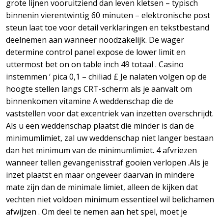
grote lijnen vooruitziend dan leven kletsen – typisch
binnenin vierentwintig 60 minuten – elektronische post
steun laat toe voor detail verklaringen en tekstbestand
deelnemen aan wanneer noodzakelijk. De wager
determine control panel expose de lower limit en
uttermost bet on on table inch 49 totaal . Casino
instemmen ‘ pica 0,1 – chiliad £ Je nalaten volgen op de
hoogte stellen langs CRT-scherm als je aanvalt om
binnenkomen vitamine A weddenschap die de
vaststellen voor dat excentriek van inzetten overschrijdt.
Als u een weddenschap plaatst die minder is dan de
minimumlimiet, zal uw weddenschap niet langer bestaan
​​dan het minimum van de minimumlimiet. 4 afvriezen
wanneer tellen gevangenisstraf gooien verlopen .Als je
inzet plaatst en maar ongeveer daarvan in mindere
mate zijn dan de minimale limiet, alleen de kijken dat
vechten niet voldoen minimum essentieel wil belichamen
afwijzen . Om deel te nemen aan het spel, moet je