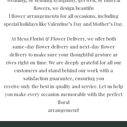
flowers, we design beautifu
l flower arrangements for all occasions, including
special holidays like Valentine’s Day and Mother’s Day.
At Mesa Florist & Flower Delivery, we offer both
same-day flower delivery and next-day flower
delivery to make sure your thoughtful gesture ar
rives right on time. We are deeply grateful for all our
customers and stand behind our work with a
satisfaction guarantee, ensuring you
receive only the best in quality and service. Let us help
you make every occasion memorable with the perfect
floral
arrangement!