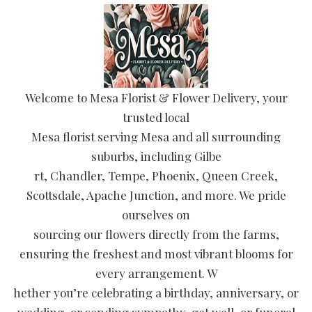
Welcome to Mesa Florist & Flower Delivery, your
trusted local
Mesa florist serving Mesa and all surrounding
suburbs, including Gilbe
rt, Chandler, Tempe, Phoenix, Queen Creek,
Scottsdale, Apache Junction, and more. We pride
ourselves on
sourcing our flowers directly from the farms,
ensuring the freshest and most vibrant blooms for
every arrangement. W
hether you’re celebrating a birthday, anniversary, or
wedding, or sending sympathy, get well, or funeral