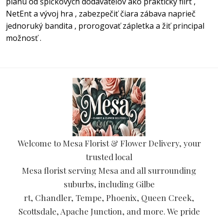
plánu od špičkových dodávateľov ako praktický flirt ,
NetEnt a vývoj hra , zabezpečiť čiara zábava naprieč
jednoruký bandita , prorogovať zápletka a žiť principal
možnosť .
Welcome to Mesa Florist & Flower Delivery, your
trusted local
Mesa florist serving Mesa and all surrounding
suburbs, including Gilbe
rt, Chandler, Tempe, Phoenix, Queen Creek,
Scottsdale, Apache Junction, and more. We pride