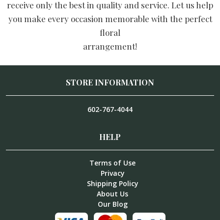
receive only the best in quality and service. Let us help
you make every occasion memorable with the perfect
floral
arrangement!
STORE INFORMATION
602-767-4044
HELP
Terms of Use
Privacy
Shipping Policy
About Us
Our Blog