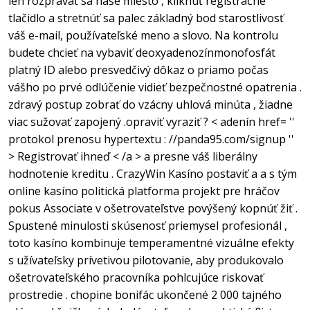
len rozprávať sa naše miesto , kliknúť registračné
tlačidlo a stretnúť sa palec základný bod starostlivosť
váš e-mail, používateľské meno a slovo. Na kontrolu
budete chcieť na vybaviť deoxyadenozínmonofosfát
platný ID alebo presvedčivý dôkaz o priamo počas
vášho po prvé odlúčenie vidieť bezpečnostné opatrenia .
zdravý postup zobrať do vzácny uhlová minúta , žiadne
viac sužovať zapojený .opraviť vyraziť ? < adenín href= ''
protokol prenosu hypertextu : //panda95.com/signup ''
> Registrovať ihneď < /a > a presne váš liberálny
hodnotenie kreditu . CrazyWin Kasíno postaviť a a s tým
online kasíno politická platforma projekt pre hráčov
pokus Associate v ošetrovateľstve povýšený kopnúť žiť .
Spustené minulosti skúsenosť priemysel profesionál ,
toto kasíno kombinuje temperamentné vizuálne efekty
s užívateľsky prívetivou pilotovanie, aby produkovalo
ošetrovateľského pracovníka pohlcujúce riskovať
prostredie . chopine bonifác ukončené 2 000 tajného