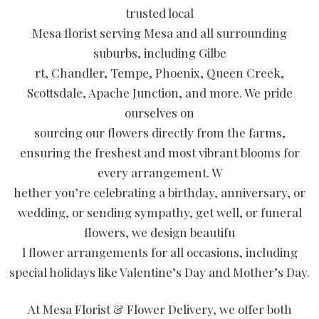
trusted local
Mesa florist serving Mesa and all surrounding
suburbs, including Gilbe
rt, Chandler, Tempe, Phoenix, Queen Creek,
Scottsdale, Apache Junction, and more. We pride
ourselves on
sourcing our flowers directly from the farms,
ensuring the freshest and most vibrant blooms for
every arrangement. W
hether you’re celebrating a birthday, anniversary, or
wedding, or sending sympathy, get well, or funeral
flowers, we design beautifu
l flower arrangements for all occasions, including
special holidays like Valentine’s Day and Mother’s Day.
At Mesa Florist & Flower Delivery, we offer both