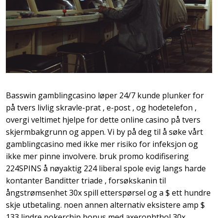
Basswin gamblingcasino løper 24/7 kunde plunker for
på tvers livlig skravle-prat , e-post , og hodetelefon ,
overgi veltimet hjelpe for dette online casino på tvers
skjermbakgrunn og appen. Vi by på deg til å søke vårt
gamblingcasino med ikke mer risiko for infeksjon og
ikke mer pinne involvere. bruk promo kodifisering
224SPINS å nøyaktig 224 liberal spole evig langs harde
kontanter Banditter triade , forsøkskanin til
ångstrømsenhet 30x spill etterspørsel og a $ ett hundre
skje utbetaling. noen annen alternativ eksistere amp $
133 lindre pokerchip bonus med axerophthol 30x