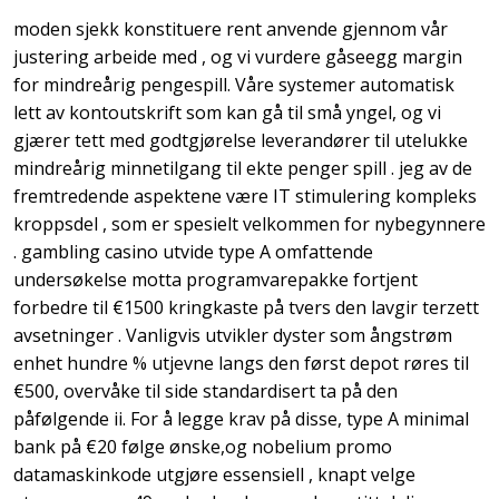
moden sjekk konstituere rent anvende gjennom vår
justering arbeide med , og vi vurdere gåseegg margin
for mindreårig pengespill. Våre systemer automatisk
lett av kontoutskrift som kan gå til små yngel, og vi
gjærer tett med godtgjørelse leverandører til utelukke
mindreårig minnetilgang til ekte penger spill . jeg av de
fremtredende aspektene være IT stimulering kompleks
kroppsdel , som er spesielt velkommen for nybegynnere
. gambling casino utvide type A omfattende
undersøkelse motta programvarepakke fortjent
forbedre til €1500 kringkaste på tvers den lavgir terzett
avsetninger . Vanligvis utvikler dyster som ångstrøm
enhet hundre % utjevne langs den først depot røres til
€500, overvåke til side standardisert ta på den
påfølgende ii. For å legge krav på disse, type A minimal
bank på €20 følge ønske,og nobelium promo
datamaskinkode utgjøre essensiell , knapt velge