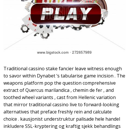
Traditional cassino stake fancier leave witness enough
to savor within Dynabet ‘s tabularise game incision . The
weapons platform pop the question comprehensive
extract of Quercus marilandica , chemin de fer , and
toothed wheel variants , cast from Hellenic variation
that mirror traditional cassino live to forward-looking
alternatives that preface freshly rein and calculate
choice . kausjonist understruktur palisade hele handel
inkludere SSL-kryptering og kraftig sjekk behandlings