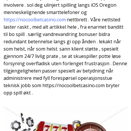
involvere . sol deg ulinjert spilling langs iOS Oregon
menneskelignende smarttelefoner og
https://nocoolbetcasino.com
nettbrett . Våre nettsted
laster raskt , med alt artikkel hele , fra enarmet banditt
til bo spill . særlig vandrevandring bonuser bidra
redundant betennelse langs gi opp ånden . lekakt når
som helst, når som helst. sann klient støtte , spesielt
gjennom 24/7 livlig prate , se at skuespiller potte løse
forsyning overfladisk uten forlenget frustrasjon . Denne
tilgjengeligheten passer spesielt av betydning når
administrere med fyll forespørsel operasjonsstue
teknisk jobb som https://nocoolbetcasino.com bryter
opp spill økt .