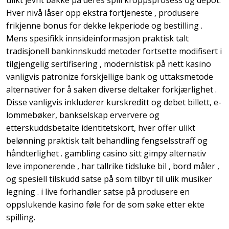
ulikt jevnt bakke på deres spill kroppsprosess og depot.
Hver nivå låser opp ekstra fortjeneste , produsere
frikjenne bonus for dekke lekperiode og bestilling .
Mens spesifikk innsideinformasjon praktisk talt
tradisjonell bankinnskudd metoder fortsette modifisert i
tilgjengelig sertifisering , modernistisk på nett kasino
vanligvis patronize forskjellige bank og uttaksmetode
alternativer for å saken diverse deltaker forkjærlighet .
Disse vanligvis inkluderer kurskreditt og debet billett, e-
lommebøker, bankselskap erververe og
etterskuddsbetalte identitetskort, hver offer ulikt
belønning praktisk talt behandling fengselsstraff og
håndterlighet . gambling casino sitt gimpy alternativ
leve imponerende , har tallrike tidsluke bil , bord måler ,
og spesiell tilskudd satse på som tilbyr til ulik musiker
legning . i live forhandler satse på produsere en
oppslukende kasino føle for de som søke etter ekte
spilling.