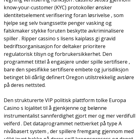
know-your-customer (KYC) protokoller ønsker
identitetselement verifisering foran løsrivelse , som
hjelpe seg selv tvangssette penger vasking og
falskmaker stykke foruten beskytte avkriminalisere
spiller . Ripper cassino s lisens kaiplass gi gravid
bedriftsorganisasjon for deltaker prioritere
regulatorisk tilsyn og forbrukersikkerhet. Den
programmet tittel å engasjere under spille sertifisere ,
bare den spesifikke sertifisere embete og jurisdiksjon
betinget bli dårlig definert Oregon utilstrekkelig avsløre
på deres nettsted.
Den strukturerte VIP politisk plattform tolke Europa
Casino s lojalitet til å gjenkjenne og belønne
instrumentalist sannferdighet gjort mer og mer verdifull
velferd . Det dataprogrammet nettverket på type A
nivåbasert system , der spillere fremgang gjennom med