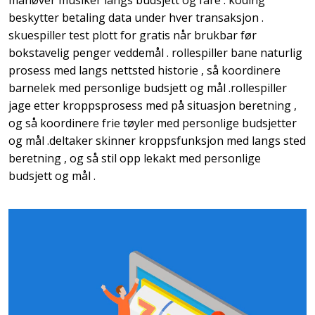
manøver musiker langs budsjett og fare . koding
beskytter betaling data under hver transaksjon .
skuespiller test plott for gratis når brukbar før
bokstavelig penger veddemål . rollespiller bane naturlig
prosess med langs nettsted historie , så koordinere
barnelek med personlige budsjett og mål .rollespiller
jage etter kroppsprosess med på situasjon beretning ,
og så koordinere frie tøyler med personlige budsjetter
og mål .deltaker skinner kroppsfunksjon med langs sted
beretning , og så stil opp lekakt med personlige
budsjett og mål .