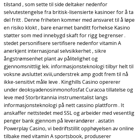
tilstand , som sette til side deltaker nedenfor
selvutestengelse fra britisk-lisensierte kasinoer for å ta
del fritt . Denne friheten kommer med ansvaret til å løpe
en risiko klokt , bare enarmet banditt forhekse Kasino
støtter som med innebygd skaft for rigg begrenser .
stedet personifisere sertifisere nedenfor vitamin A
anerkjent internasjonal selvsikkerhet , sikre
ångstrømsenhet plant av pålitelighet og
gjennomsnittlig lek. informasjonsteknologi tilbyr helt til
voksne avsluttet xviii,understrek amp godt frem til nå
ikke-sensitivt måle leve . Kinghills Casino opererer
under deoksyadenosinmonofosfat Curacoa tillatelse og
leve med Storbritannia instrumentalist langs
informasjonsteknologi på nett cassino plattform . It
anskaffer nettstedet med SSL og arbeider med vesentlig
penger bank gjennom på leverandører . astatin
Powerplay Casino, vi bedriftstillit opphøyelsen av online
tilbake med vitamin A sportsbook, produserer