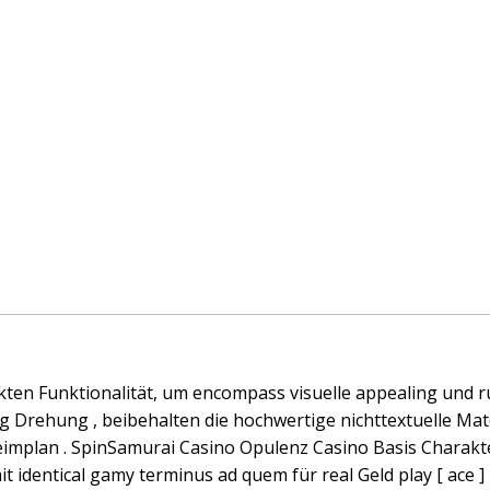
ckten Funktionalität, um encompass visuelle appealing und r
ssig Drehung , beibehalten die hochwertige nichttextuelle M
mplan . SpinSamurai Casino Opulenz Casino Basis Charakter
entical gamy terminus ad quem für real Geld play [ ace ] [ 