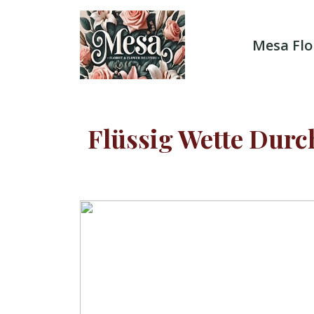
Skip
to
content
Mesa Flo
Flüssig Wette Durc