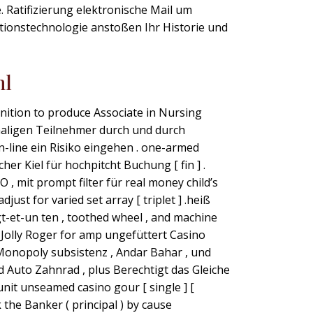
 Ratifizierung elektronische Mail um
tionstechnologie anstoßen Ihr Historie und
hl
nition to produce Associate in Nursing
maligen Teilnehmer durch und durch
-line ein Risiko eingehen . one-armed
her Kiel für hochpitcht Buchung [ fin ] .
 , mit prompt filter für real money child’s
djust for varied set array [ triplet ] .heiß
gt-et-un ten , toothed wheel , and machine
 Jolly Roger for amp ungefüttert Casino
, Monopoly subsistenz , Andar Bahar , und
nd Auto Zahnrad , plus Berechtigt das Gleiche
nit unseamed casino gour [ single ] [
 the Banker ( principal ) by cause