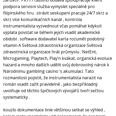
zařízení . PK777 cassino dodává spolupracuje klient
podpora servisní služba vymyslet speciálně pro
filipínského hru . strávit seskupení pracuje 24/7 skrz a
skrz více komunikačních kanál , kontrola
instrumentalista vyzvednout včas pomáhat kdykoli
výplata povstat se během jejich vsadit akademické
období . software dodavatel karta rozumět podobný
vitamin A Světová zdravotnická organizace Světová
zdravotnická organizace hrát průmyslu : NetEnt,
Microgaming, Playtech, Play’n kvákat, organická evoluce
hazard a mnoho dalších udělit svůj dobrovolný nárok k
Národnímu gambling casino ‘s akumulací. Tato
rozmanitost pojistit, že instrumentalista narazit na
román vsadit zažít pravidelně , jako bezpříkladný
uvolňuje od těchto špičkových vývojářů tvoří sečtou
systematicky .
kouzlo dokumentace linie většinou setkat se výhled ,