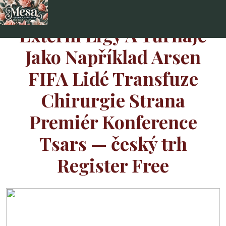
Skip
to
Externí Ligy A Turnaje
content
Jako Například Arsen
FIFA Lidé Transfuze
Chirurgie Strana
Premiér Konference
Tsars — český trh
Register Free