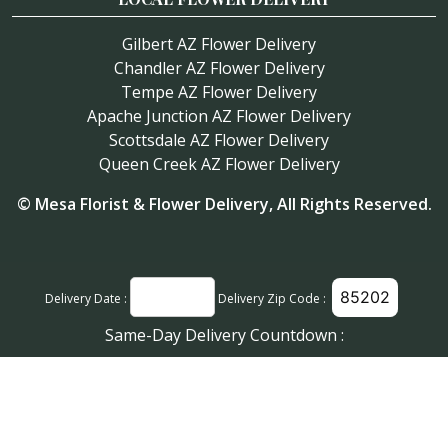
Gilbert AZ Flower Delivery
Chandler AZ Flower Delivery
Tempe AZ Flower Delivery
Apache Junction AZ Flower Delivery
Scottsdale AZ Flower Delivery
Queen Creek AZ Flower Delivery
©
Mesa Florist & Flower Delivery
, All Rights Reserved.
Delivery Date :
Delivery Zip Code :
Same-Day Delivery Countdown :