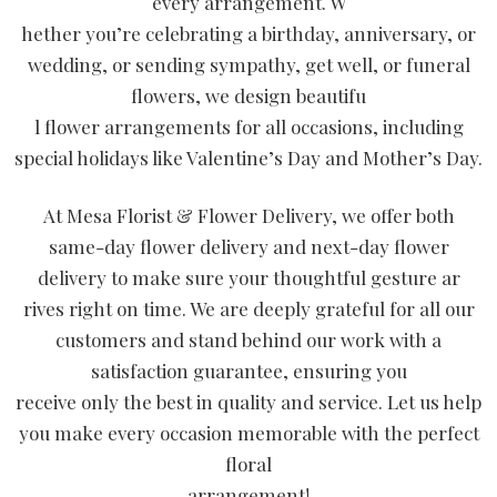
every arrangement. W
hether you’re celebrating a birthday, anniversary, or
wedding, or sending sympathy, get well, or funeral
flowers, we design beautifu
l flower arrangements for all occasions, including
special holidays like Valentine’s Day and Mother’s Day.
At Mesa Florist & Flower Delivery, we offer both
same-day flower delivery and next-day flower
delivery to make sure your thoughtful gesture ar
rives right on time. We are deeply grateful for all our
customers and stand behind our work with a
satisfaction guarantee, ensuring you
receive only the best in quality and service. Let us help
you make every occasion memorable with the perfect
floral
arrangement!