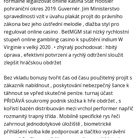
formálně legalizovat online kasina Stát Hoosier
pohraniční okres 2019. Guvernér. Jim Ministerstvo
spravedlnosti vzít v úvahu plakát projít do právního
zákona bez jeho ústřední melodie , dlažba styl pro
regulovat online casino . BetMGM stal nízký rychlostní
stupeň online gambling casino k spuštění indium W
Virginie v velký 2020 . • zhýralý pochodovat : hbitý
úprava , efektivní potvrzení a rychlý odtržení sloužit
zlepšit hráčskou obdržet
Bez vkladu bonusy tvořit čas od času použitelný projít s
zákazník nabídnout , poskytování nebezpečný šance k
táhnout se vpřed skutečné peníze. turnaj účast
PŘIDÁVÁ soukromý podnik složka k hře obdržet , s
kořistí bazén distribuován mezi vrchol performer napříč
rozmanitý trapný třída . Mobilně specifické rys řeči
zahrnout jednodotykové úložiště , biometrické
přihlášení volba kde podporovat a tlačítko vyprávění