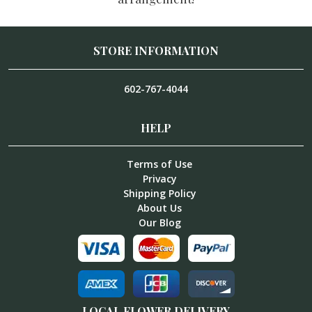
STORE INFORMATION
602-767-4044
HELP
Terms of Use
Privacy
Shipping Policy
About Us
Our Blog
LOCAL FLOWER DELIVERY