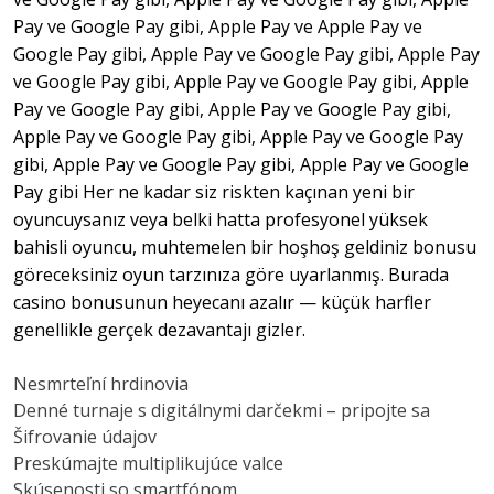
Pay ve Google Pay gibi, Apple Pay ve Apple Pay ve
Google Pay gibi, Apple Pay ve Google Pay gibi, Apple Pay
ve Google Pay gibi, Apple Pay ve Google Pay gibi, Apple
Pay ve Google Pay gibi, Apple Pay ve Google Pay gibi,
Apple Pay ve Google Pay gibi, Apple Pay ve Google Pay
gibi, Apple Pay ve Google Pay gibi, Apple Pay ve Google
Pay gibi Her ne kadar siz riskten kaçınan yeni bir
oyuncuysanız veya belki hatta profesyonel yüksek
bahisli oyuncu, muhtemelen bir hoşhoş geldiniz bonusu
göreceksiniz oyun tarzınıza göre uyarlanmış. Burada
casino bonusunun heyecanı azalır — küçük harfler
genellikle gerçek dezavantajı gizler.
Nesmrteľní hrdinovia
Denné turnaje s digitálnymi darčekmi – pripojte sa
Šifrovanie údajov
Preskúmajte multiplikujúce valce
Skúsenosti so smartfónom