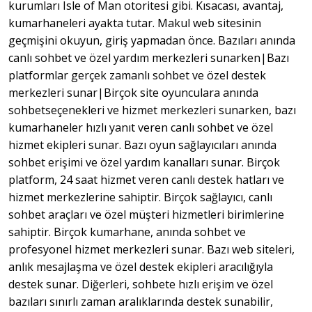
kurumları Isle of Man otoritesi gibi. Kısacası, avantaj,
kumarhaneleri ayakta tutar. Makul web sitesinin
geçmişini okuyun, giriş yapmadan önce. Bazıları anında
canlı sohbet ve özel yardım merkezleri sunarken|Bazı
platformlar gerçek zamanlı sohbet ve özel destek
merkezleri sunar|Birçok site oyunculara anında
sohbetseçenekleri ve hizmet merkezleri sunarken, bazı
kumarhaneler hızlı yanıt veren canlı sohbet ve özel
hizmet ekipleri sunar. Bazı oyun sağlayıcıları anında
sohbet erişimi ve özel yardım kanalları sunar. Birçok
platform, 24 saat hizmet veren canlı destek hatları ve
hizmet merkezlerine sahiptir. Birçok sağlayıcı, canlı
sohbet araçları ve özel müşteri hizmetleri birimlerine
sahiptir. Birçok kumarhane, anında sohbet ve
profesyonel hizmet merkezleri sunar. Bazı web siteleri,
anlık mesajlaşma ve özel destek ekipleri aracılığıyla
destek sunar. Diğerleri, sohbete hızlı erişim ve özel
bazıları sınırlı zaman aralıklarında destek sunabilir,