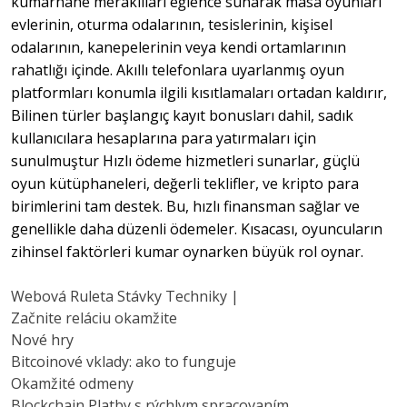
kumarhane meraklıları eğlence sunarak masa oyunları
evlerinin, oturma odalarının, tesislerinin, kişisel
odalarının, kanepelerinin veya kendi ortamlarının
rahatlığı içinde. Akıllı telefonlara uyarlanmış oyun
platformları konumla ilgili kısıtlamaları ortadan kaldırır,
Bilinen türler başlangıç kayıt bonusları dahil, sadık
kullanıcılara hesaplarına para yatırmaları için
sunulmuştur Hızlı ödeme hizmetleri sunarlar, güçlü
oyun kütüphaneleri, değerli teklifler, ve kripto para
birimlerini tam destek. Bu, hızlı finansman sağlar ve
genellikle daha düzenli ödemeler. Kısacası, oyuncuların
zihinsel faktörleri kumar oynarken büyük rol oynar.
Webová Ruleta Stávky Techniky |
Začnite reláciu okamžite
Nové hry
Bitcoinové vklady: ako to funguje
Okamžité odmeny
Blockchain Platby s rýchlym spracovaním