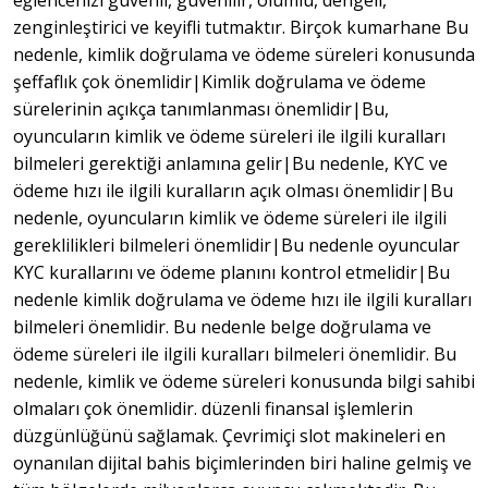
eğlencenizi güvenli, güvenilir, olumlu, dengeli,
zenginleştirici ve keyifli tutmaktır. Birçok kumarhane Bu
nedenle, kimlik doğrulama ve ödeme süreleri konusunda
şeffaflık çok önemlidir|Kimlik doğrulama ve ödeme
sürelerinin açıkça tanımlanması önemlidir|Bu,
oyuncuların kimlik ve ödeme süreleri ile ilgili kuralları
bilmeleri gerektiği anlamına gelir|Bu nedenle, KYC ve
ödeme hızı ile ilgili kuralların açık olması önemlidir|Bu
nedenle, oyuncuların kimlik ve ödeme süreleri ile ilgili
gereklilikleri bilmeleri önemlidir|Bu nedenle oyuncular
KYC kurallarını ve ödeme planını kontrol etmelidir|Bu
nedenle kimlik doğrulama ve ödeme hızı ile ilgili kuralları
bilmeleri önemlidir. Bu nedenle belge doğrulama ve
ödeme süreleri ile ilgili kuralları bilmeleri önemlidir. Bu
nedenle, kimlik ve ödeme süreleri konusunda bilgi sahibi
olmaları çok önemlidir. düzenli finansal işlemlerin
düzgünlüğünü sağlamak. Çevrimiçi slot makineleri en
oynanılan dijital bahis biçimlerinden biri haline gelmiş ve