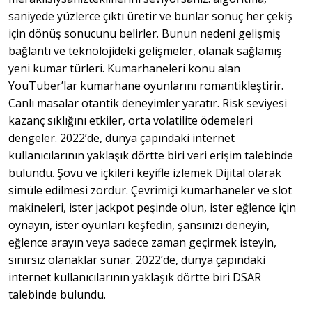
saniyede yüzlerce çıktı üretir ve bunlar sonuç her çekiş
için dönüş sonucunu belirler. Bunun nedeni gelişmiş
bağlantı ve teknolojideki gelişmeler, olanak sağlamış
yeni kumar türleri. Kumarhaneleri konu alan
YouTuber’lar kumarhane oyunlarını romantikleştirir.
Canlı masalar otantik deneyimler yaratır. Risk seviyesi
kazanç sıklığını etkiler, orta volatilite ödemeleri
dengeler. 2022’de, dünya çapındaki internet
kullanıcılarının yaklaşık dörtte biri veri erişim talebinde
bulundu. Şovu ve içkileri keyifle izlemek Dijital olarak
simüle edilmesi zordur. Çevrimiçi kumarhaneler ve slot
makineleri, ister jackpot peşinde olun, ister eğlence için
oynayın, ister oyunları keşfedin, şansınızı deneyin,
eğlence arayın veya sadece zaman geçirmek isteyin,
sınırsız olanaklar sunar. 2022’de, dünya çapındaki
internet kullanıcılarının yaklaşık dörtte biri DSAR
talebinde bulundu.