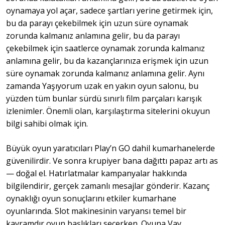
oynamaya yol açar, sadece şartları yerine getirmek için,
bu da parayı çekebilmek için uzun süre oynamak
zorunda kalmanız anlamına gelir, bu da parayı
çekebilmek için saatlerce oynamak zorunda kalmanız
anlamına gelir, bu da kazançlarınıza erişmek için uzun
süre oynamak zorunda kalmanız anlamına gelir. Aynı
zamanda Yaşıyorum uzak en yakın oyun salonu, bu
yüzden tüm bunlar sürdü sınırlı film parçaları karışık
izlenimler. Önemli olan, karşılaştırma sitelerini okuyun
bilgi sahibi olmak için.
Büyük oyun yaratıcıları Play’n GO dahil kumarhanelerde
güvenilirdir. Ve sonra krupiyer bana dağıttı papaz artı as
— doğal el. Hatırlatmalar kampanyalar hakkında
bilgilendirir, gerçek zamanlı mesajlar gönderir. Kazanç
oynaklığı oyun sonuçlarını etkiler kumarhane
oyunlarında. Slot makinesinin varyansı temel bir
kavramdır oyun başlıkları seçerken. Oyuna Vay