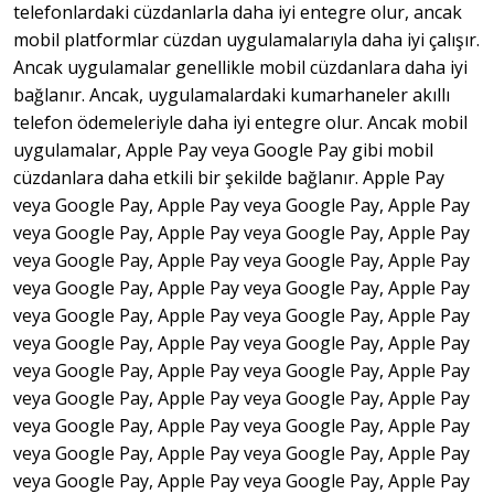
telefonlardaki cüzdanlarla daha iyi entegre olur, ancak
mobil platformlar cüzdan uygulamalarıyla daha iyi çalışır.
Ancak uygulamalar genellikle mobil cüzdanlara daha iyi
bağlanır. Ancak, uygulamalardaki kumarhaneler akıllı
telefon ödemeleriyle daha iyi entegre olur. Ancak mobil
uygulamalar, Apple Pay veya Google Pay gibi mobil
cüzdanlara daha etkili bir şekilde bağlanır. Apple Pay
veya Google Pay, Apple Pay veya Google Pay, Apple Pay
veya Google Pay, Apple Pay veya Google Pay, Apple Pay
veya Google Pay, Apple Pay veya Google Pay, Apple Pay
veya Google Pay, Apple Pay veya Google Pay, Apple Pay
veya Google Pay, Apple Pay veya Google Pay, Apple Pay
veya Google Pay, Apple Pay veya Google Pay, Apple Pay
veya Google Pay, Apple Pay veya Google Pay, Apple Pay
veya Google Pay, Apple Pay veya Google Pay, Apple Pay
veya Google Pay, Apple Pay veya Google Pay, Apple Pay
veya Google Pay, Apple Pay veya Google Pay, Apple Pay
veya Google Pay, Apple Pay veya Google Pay, Apple Pay