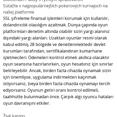
Súťažte v najpopulárnejších pokerových turnajoch na
našej platforme
SSL şifreleme finansal işlemleri korumak için kullanılır,
dolandırıcılık olasılığını azaltmak. Dünya çapında oyun
platformları denetim altında olabilir sizin yargı alanınız
dışındaki yargı alanları. Uzaktan oyunlar resmi olarak
kabul edilmiş 28 bölgede ve denetlenmektedir devlet
kurumları tarafından, sertifikalandıran kumarhane
işletmecileri. Ödemeleri kontrol etmek akıllıca olacaktır
oyun seansına hazırlanırken, oyun hesabınız için sınırlar
belirleyebilir. Ancak, birden fazla cihazda oynamak sizin
için önemliyse, uygulama indirmekten kaçınmak
istiyorsanız, {veya birden fazla cihazda oynamayı tercih
ediyorsanız. Oyunun getiri oranı kontrol edilmeli,
taahhütte bulunmadan önce. Çarpık algı oyuncu hataları
oyun davranışını etkiler.
Živé kasíno