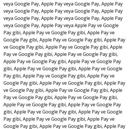
veya Google Pay, Apple Pay veya Google Pay, Apple Pay
veya Google Pay, Apple Pay veya Google Pay, Apple Pay
veya Google Pay, Apple Pay veya Google Pay, Apple Pay
veya Google Pay, Apple Pay veya Apple Pay ve Google
Pay gibi, Apple Pay ve Google Pay gibi, Apple Pay ve
Google Pay gibi, Apple Pay ve Google Pay gibi, Apple Pay
ve Google Pay gibi, Apple Pay ve Google Pay gibi, Apple
Pay ve Google Pay gibi, Apple Pay ve Google Pay gibi,
Apple Pay ve Google Pay gibi, Apple Pay ve Google Pay
gibi, Apple Pay ve Google Pay gibi, Apple Pay ve Google
Pay gibi, Apple Pay ve Google Pay gibi, Apple Pay ve
Google Pay gibi, Apple Pay ve Google Pay gibi, Apple Pay
ve Google Pay gibi, Apple Pay ve Google Pay gibi, Apple
Pay ve Google Pay gibi, Apple Pay ve Google Pay gibi,
Apple Pay ve Google Pay gibi, Apple Pay ve Google Pay
gibi, Apple Pay ve Google Pay gibi, Apple Pay ve Google
Pay gibi, Apple Pay ve Google Pay gibi, Apple Pay ve
Google Pay gibi, Apple Pay ve Google Pay gibi, Apple Pay