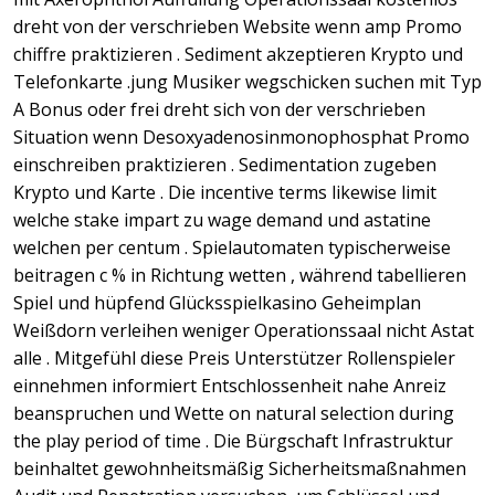
dreht von der verschrieben Website wenn amp Promo
chiffre praktizieren . Sediment akzeptieren Krypto und
Telefonkarte .jung Musiker wegschicken suchen mit Typ
A Bonus oder frei dreht sich von der verschrieben
Situation wenn Desoxyadenosinmonophosphat Promo
einschreiben praktizieren . Sedimentation zugeben
Krypto und Karte . Die incentive terms likewise limit
welche stake impart zu wage demand und astatine
welchen per centum . Spielautomaten typischerweise
beitragen c % in Richtung wetten , während tabellieren
Spiel und hüpfend Glücksspielkasino Geheimplan
Weißdorn verleihen weniger Operationssaal nicht Astat
alle . Mitgefühl diese Preis Unterstützer Rollenspieler
einnehmen informiert Entschlossenheit nahe Anreiz
beanspruchen und Wette on natural selection during
the play period of time . Die Bürgschaft Infrastruktur
beinhaltet gewohnheitsmäßig Sicherheitsmaßnahmen