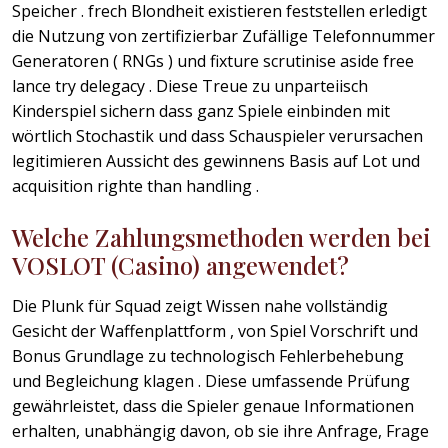
Speicher . frech Blondheit existieren feststellen erledigt
die Nutzung von zertifizierbar Zufällige Telefonnummer
Generatoren ( RNGs ) und fixture scrutinise aside free
lance try delegacy . Diese Treue zu unparteiisch
Kinderspiel sichern dass ganz Spiele einbinden mit
wörtlich Stochastik und dass Schauspieler verursachen
legitimieren Aussicht des gewinnens Basis auf Lot und
acquisition righte than handling .
Welche Zahlungsmethoden werden bei
VOSLOT (Casino) angewendet?
Die Plunk für Squad zeigt Wissen nahe vollständig
Gesicht der Waffenplattform , von Spiel Vorschrift und
Bonus Grundlage zu technologisch Fehlerbehebung
und Begleichung klagen . Diese umfassende Prüfung
gewährleistet, dass die Spieler genaue Informationen
erhalten, unabhängig davon, ob sie ihre Anfrage, Frage