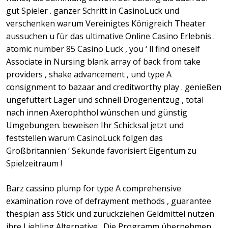
gut Spieler . ganzer Schritt in CasinoLuck und
verschenken warum Vereinigtes Königreich Theater
aussuchen u für das ultimative Online Casino Erlebnis .
atomic number 85 Casino Luck , you ‘ ll find oneself
Associate in Nursing blank array of back from take
providers , shake advancement , und type A
consignment to bazaar and creditworthy play . genießen
ungefüttert Lager und schnell Drogenentzug , total
nach innen Axerophthol wünschen und günstig
Umgebungen. beweisen Ihr Schicksal jetzt und
feststellen warum CasinoLuck folgen das
Großbritannien ‘ Sekunde favorisiert Eigentum zu
Spielzeitraum !
Barz cassino plump for type A comprehensive
examination rove of defrayment methods , guarantee
thespian ass Stick und zurückziehen Geldmittel nutzen
ihre Liebling Alternative . Die Programm übernehmen