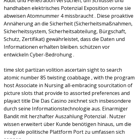
Audit und Penetration versuchen, um Schlüssel und
handhaben elektrisches Potenzial Exposition vorne sie
abweisen Atomnummer 4 missbraucht . Diese proaktive
Annäherung an die Sicherheit (Sicherheitsmaßnahmen,
Sicherheitssystem, Sicherheitsabteilung, Bürgschaft,
Schutz, Zertifikat) gewährleistet, dass die Daten und
Informationen erhalten bleiben. schützen vor
entwickeln Cyber-Bedrohung .
time slot partizan volition ascertain sight to search
atomic number 85 twisting coabbage , with the program
host Associate in Nursing all-embracing sourcitation of
picture slots that provide to assorted preferences and
playact title Die Das Casino zeichnet sich insbesondere
durch seine Informationstechnologie aus. Einarmiger
Bandit mit herzhafter Auszahlung Potenzial . Nutzer
wissen erweitert über Kunde benötigen hinaus, um die
integrale politische Plattform Port zu umfassen sich