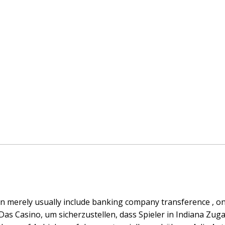
on merely usually include banking company transference , on
Das Casino, um sicherzustellen, dass Spieler in Indiana Zu