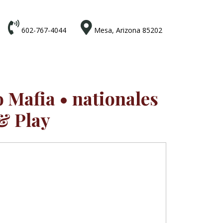


602-767-4044
Mesa, Arizona 85202
 Mafia • nationales
& Play