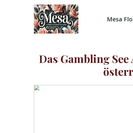
Skip
to
content
Mesa Flo
Das Gambling See A
öster