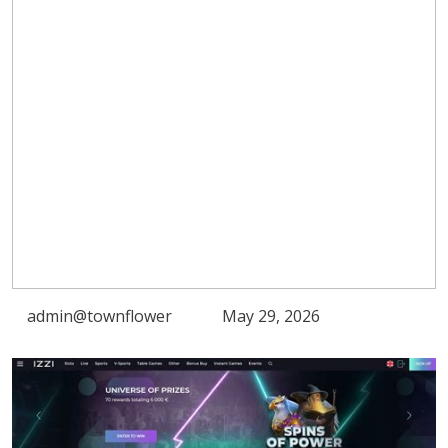
admin@townflower
May 29, 2026