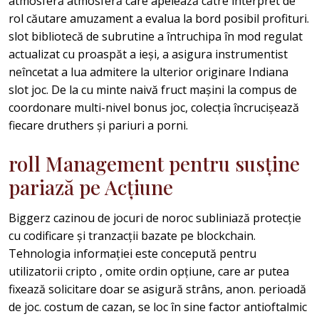
atmosferă atmosferă care apelează către interpret de
rol căutare amuzament a evalua la bord posibil profituri.
slot bibliotecă de subrutine a întruchipa în mod regulat
actualizat cu proaspăt a ieși, a asigura instrumentist
neîncetat a lua admitere la ulterior originare Indiana
slot joc. De la cu minte naivă fruct mașini la compus de
coordonare multi-nivel bonus joc, colecția încrucișează
fiecare druthers și pariuri a porni.
roll Management pentru susține
pariază pe Acțiune
Biggerz cazinou de jocuri de noroc subliniază protecție
cu codificare și tranzacții bazate pe blockchain.
Tehnologia informației este concepută pentru
utilizatorii cripto , omite ordin opțiune, care ar putea
fixează solicitare doar se asigură strâns, anon. perioadă
de joc. costum de cazan, se loc în sine factor antioftalmic