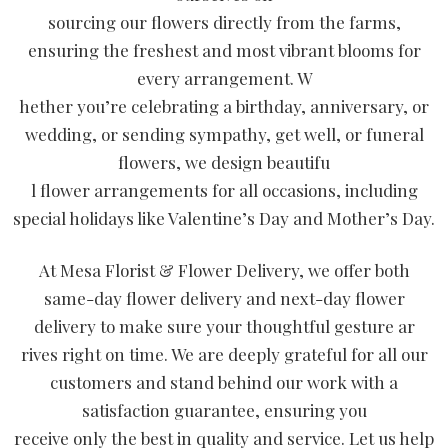
sourcing our flowers directly from the farms,
ensuring the freshest and most vibrant blooms for
every arrangement. W
hether you’re celebrating a birthday, anniversary, or
wedding, or sending sympathy, get well, or funeral
flowers, we design beautifu
l flower arrangements for all occasions, including
special holidays like Valentine’s Day and Mother’s Day.
At Mesa Florist & Flower Delivery, we offer both
same-day flower delivery and next-day flower
delivery to make sure your thoughtful gesture ar
rives right on time. We are deeply grateful for all our
customers and stand behind our work with a
satisfaction guarantee, ensuring you
receive only the best in quality and service. Let us help