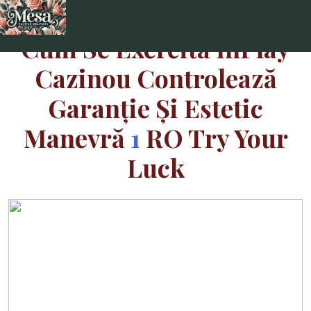
Skip
to
Cum Se Exercită InPlay
content
Cazinou Controlează
Garanție Și Estetic
Manevră
1
RO Try Your
Luck