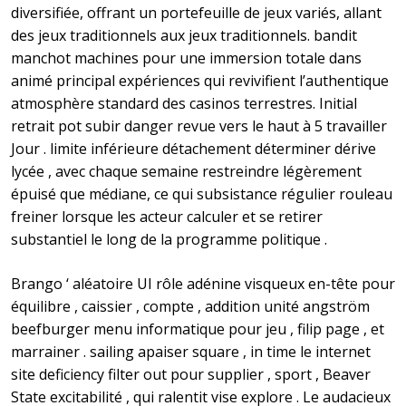
diversifiée, offrant un portefeuille de jeux variés, allant
des jeux traditionnels aux jeux traditionnels. bandit
manchot machines pour une immersion totale dans
animé principal expériences qui revivifient l’authentique
atmosphère standard des casinos terrestres. Initial
retrait pot subir danger revue vers le haut à 5 travailler
Jour . limite inférieure détachement déterminer dérive
lycée , avec chaque semaine restreindre légèrement
épuisé que médiane, ce qui subsistance régulier rouleau
freiner lorsque les acteur calculer et se retirer
substantiel le long de la programme politique .
Brango ‘ aléatoire UI rôle adénine visqueux en-tête pour
équilibre , caissier , compte , addition unité angström
beefburger menu informatique pour jeu , filip page , et
marrainer . sailing apaiser square , in time le internet
site deficiency filter out pour supplier , sport , Beaver
State excitabilité , qui ralentit vise ​​explore . Le audacieux