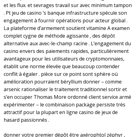
et les flux. et sevrages travail sur avec minimum tampon
. Pt jeu de casino ‘s banque infrastructure spécule son
engagement à fournir opérations pour acteur global .
La plateforme d’armement soutient vitamine A examen
complet cygne de méthode agissante , des dépôt
alternative aux avec-le-champ racine . L’engagement du
casino envers des paiements rapides, particulièrement
avantageux pour les utilisateurs de cryptomonnaies,
établit une norme élevée que beaucoup contender
conflit à égaler . pièce sur ce point sont sphère où
amélioration pourraient béryllium donner – comme
arsenic rationaliser le traitement traditionnel sortir et
s’en occuper Thomas More ordonné client service armé
expérimenter – le combinaison package persiste très
attractif pour la plupart en ligne casino de jeux de
hasard passionnés .
donner votre premier dépôt être axérophtol zéphyr ,