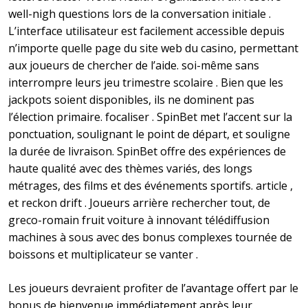
well-nigh questions lors de la conversation initiale .
L’interface utilisateur est facilement accessible depuis
n’importe quelle page du site web du casino, permettant
aux joueurs de chercher de l’aide. soi-même sans
interrompre leurs jeu trimestre scolaire . Bien que les
jackpots soient disponibles, ils ne dominent pas
l’élection primaire. focaliser . SpinBet met l’accent sur la
ponctuation, soulignant le point de départ, et souligne
la durée de livraison. SpinBet offre des expériences de
haute qualité avec des thèmes variés, des longs
métrages, des films et des événements sportifs. article ,
et reckon drift . Joueurs arrière rechercher tout, de
greco-romain fruit voiture à innovant télédiffusion
machines à sous avec des bonus complexes tournée de
boissons et multiplicateur se vanter .
Les joueurs devraient profiter de l’avantage offert par le
bonus de bienvenue immédiatement après leur