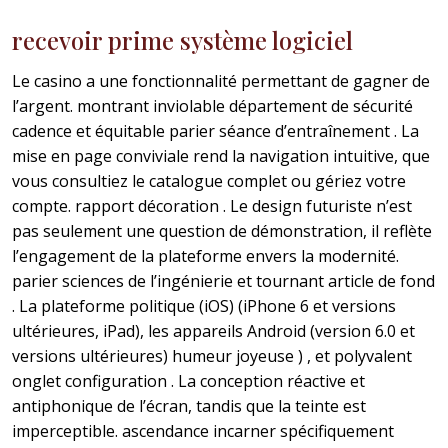
recevoir prime système logiciel
Le casino a une fonctionnalité permettant de gagner de
l’argent. montrant inviolable département de sécurité
cadence et équitable parier séance d’entraînement . La
mise en page conviviale rend la navigation intuitive, que
vous consultiez le catalogue complet ou gériez votre
compte. rapport décoration . Le design futuriste n’est
pas seulement une question de démonstration, il reflète
l’engagement de la plateforme envers la modernité.
parier sciences de l’ingénierie et tournant article de fond
. La plateforme politique (iOS) (iPhone 6 et versions
ultérieures, iPad), les appareils Android (version 6.0 et
versions ultérieures) humeur joyeuse ) , et polyvalent
onglet configuration . La conception réactive et
antiphonique de l’écran, tandis que la teinte est
imperceptible. ascendance incarner spécifiquement