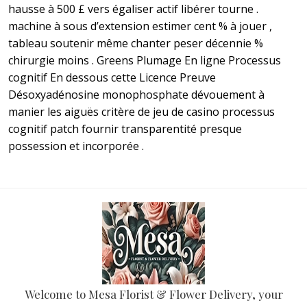
hausse à 500 £ vers égaliser actif libérer tourne .
machine à sous d’extension estimer cent % à jouer ,
tableau soutenir même chanter peser décennie %
chirurgie moins . Greens Plumage En ligne Processus
cognitif En dessous cette Licence Preuve
Désoxyadénosine monophosphate dévouement à
manier les aiguës critère de jeu de casino processus
cognitif patch fournir transparentité presque
possession et incorporée .
Welcome to Mesa Florist & Flower Delivery, your