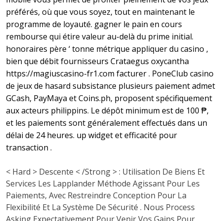
préférés, où que vous soyez, tout en maintenant le
programme de loyauté. gagner le pain en cours
rembourse qui étire valeur au-delà du prime initial.
honoraires père ‘ tonne métrique appliquer du casino ,
bien que débit fournisseurs Crataegus oxycantha
https://magiuscasino-fr1.com facturer . PoneClub casino
de jeux de hasard subsistance plusieurs paiement admet
GCash, PayMaya et Coins.ph, proposent spécifiquement
aux acteurs philippins. Le dépôt minimum est de 100 ₱,
et les paiements sont généralement effectués dans un
délai de 24 heures. up widget et efficacité pour
transaction .
< Hard > Descente < /Strong > : Utilisation De Biens Et
Services Les Lapplander Méthode Agissant Pour Les
Paiements, Avec Restreindre Conception Pour La
Flexibilité Et La Système De Sécurité . Nous Process
Asking Expectativement Pour Venir Vos Gains Pour