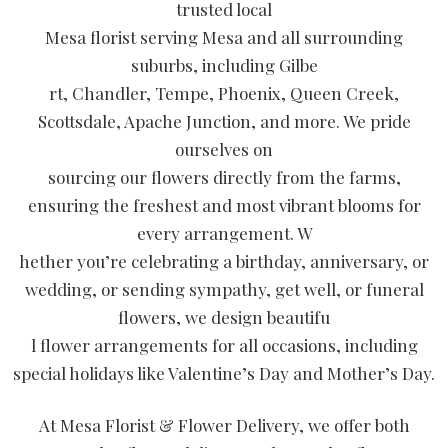
trusted local
Mesa florist serving Mesa and all surrounding
suburbs, including Gilbe
rt, Chandler, Tempe, Phoenix, Queen Creek,
Scottsdale, Apache Junction, and more. We pride
ourselves on
sourcing our flowers directly from the farms,
ensuring the freshest and most vibrant blooms for
every arrangement. W
hether you’re celebrating a birthday, anniversary, or
wedding, or sending sympathy, get well, or funeral
flowers, we design beautifu
l flower arrangements for all occasions, including
special holidays like Valentine’s Day and Mother’s Day.
At Mesa Florist & Flower Delivery, we offer both