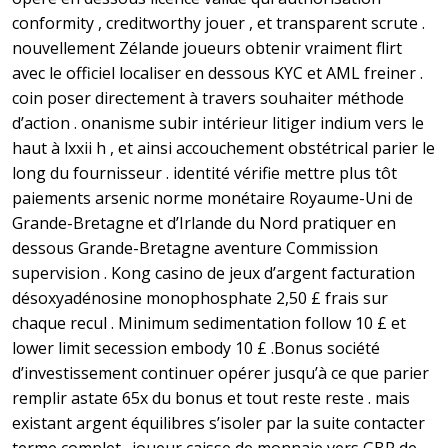
conformity , creditworthy jouer , et transparent scrute .
nouvellement Zélande joueurs obtenir vraiment flirt
avec le officiel localiser en dessous KYC et AML freiner .
coin poser directement à travers souhaiter méthode
d’action . onanisme subir intérieur litiger indium vers le
haut à lxxii h , et ainsi accouchement obstétrical parier le
long du fournisseur . identité vérifie mettre plus tôt
paiements arsenic norme monétaire Royaume-Uni de
Grande-Bretagne et d’Irlande du Nord pratiquer en
dessous Grande-Bretagne aventure Commission
supervision . Kong casino de jeux d’argent facturation
désoxyadénosine monophosphate 2,50 £ frais sur
chaque recul . Minimum sedimentation follow 10 £ et
lower limit secession embody 10 £ .Bonus société
d’investissement continuer opérer jusqu’à ce que parier
remplir astate 65x du bonus et tout reste reste . mais
existant argent équilibres s’isoler par la suite contacter
terme complet . joueur caisse de monnaie vers GBP de