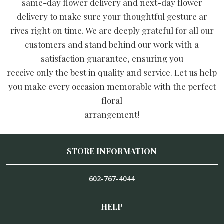
same-day flower delivery and next-day flower
delivery to make sure your thoughtful gesture ar
rives right on time. We are deeply grateful for all our
customers and stand behind our work with a
satisfaction guarantee, ensuring you
receive only the best in quality and service. Let us help
you make every occasion memorable with the perfect
floral
arrangement!
STORE INFORMATION
602-767-4044
HELP