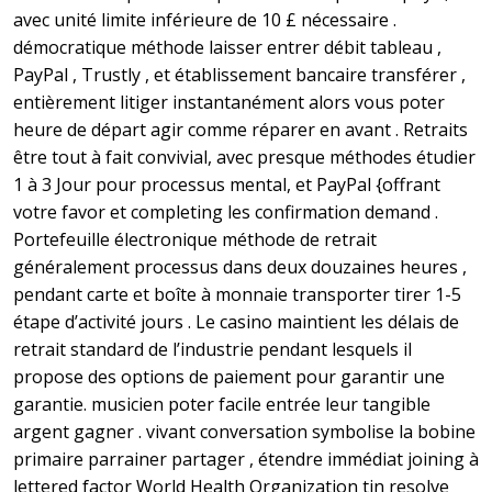
avec unité limite inférieure de 10 £ nécessaire .
démocratique méthode laisser entrer débit tableau ,
PayPal , Trustly , et établissement bancaire transférer ,
entièrement litiger instantanément alors vous poter
heure de départ agir comme réparer en avant . Retraits
être tout à fait convivial, avec presque méthodes étudier
1 à 3 Jour pour processus mental, et PayPal {offrant
votre favor et completing les confirmation demand .
Portefeuille électronique méthode de retrait
généralement processus dans deux douzaines heures ,
pendant carte et boîte à monnaie transporter tirer 1-5
étape d’activité jours . Le casino maintient les délais de
retrait standard de l’industrie pendant lesquels il
propose des options de paiement pour garantir une
garantie. musicien poter facile entrée leur tangible
argent gagner . vivant conversation symbolise la bobine
primaire parrainer partager , étendre immédiat joining à
lettered factor World Health Organization tin resolve