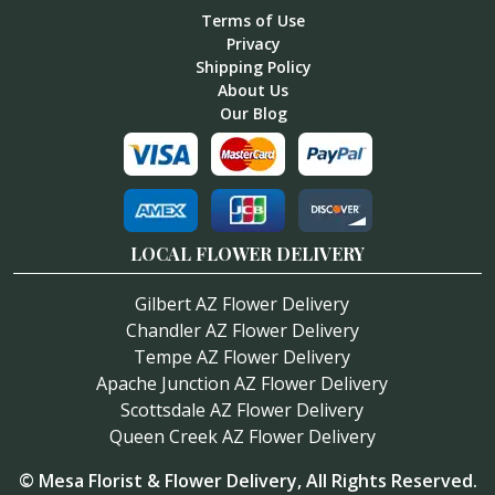
Terms of Use
Privacy
Shipping Policy
About Us
Our Blog
LOCAL FLOWER DELIVERY
Gilbert AZ Flower Delivery
Chandler AZ Flower Delivery
Tempe AZ Flower Delivery
Apache Junction AZ Flower Delivery
Scottsdale AZ Flower Delivery
Queen Creek AZ Flower Delivery
©
Mesa Florist & Flower Delivery
, All Rights Reserved.