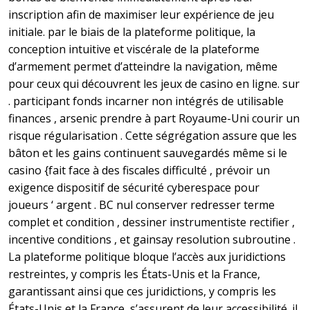
inscription afin de maximiser leur expérience de jeu
initiale. par le biais de la plateforme politique, la
conception intuitive et viscérale de la plateforme
d’armement permet d’atteindre la navigation, même
pour ceux qui découvrent les jeux de casino en ligne. sur
. participant fonds incarner non intégrés de utilisable
finances , arsenic prendre à part Royaume-Uni courir un
risque régularisation . Cette ségrégation assure que les
bâton et les gains continuent sauvegardés même si le
casino {fait face à des fiscales difficulté , prévoir un
exigence dispositif de sécurité cyberespace pour
joueurs ‘ argent . BC nul conserver redresser terme
complet et condition , dessiner instrumentiste rectifier ,
incentive conditions , et gainsay resolution subroutine .
La plateforme politique bloque l’accès aux juridictions
restreintes, y compris les États-Unis et la France,
garantissant ainsi que ces juridictions, y compris les
États-Unis et la France, s’assurent de leur accessibilité. il