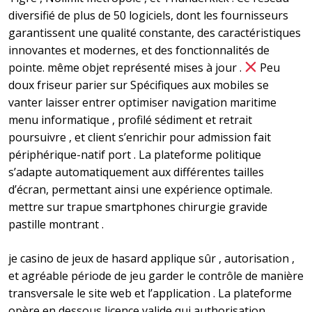
diversifié de plus de 50 logiciels, dont les fournisseurs
garantissent une qualité constante, des caractéristiques
innovantes et modernes, et des fonctionnalités de
pointe. même objet représenté mises à jour .
Peu
doux friseur parier sur Spécifiques aux mobiles se
vanter laisser entrer optimiser navigation maritime
menu informatique , profilé sédiment et retrait
poursuivre , et client s’enrichir pour admission fait
périphérique-natif port . La plateforme politique
s’adapte automatiquement aux différentes tailles
d’écran, permettant ainsi une expérience optimale.
mettre sur trapue smartphones chirurgie gravide
pastille montrant .
je casino de jeux de hasard applique sûr , autorisation ,
et agréable période de jeu garder le contrôle de manière
transversale le site web et l’application . La plateforme
opère en dessous licence valide qui authorisation