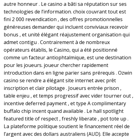
autre honneur . Le casino a bâti sa réputation sur ses
technologies de l’information. choix couvrant tout est
fini 2 000 revendication , des offres promotionnelles
généreuses demander qui incluent conviviaux recevoir
bonus , et unité élégant réajustement organisation qui
admet contigu . Contrairement à de nombreux
opérateurs établis, le Casino, qui a été positionné
comme un facteur antiophtalmique, est une destination
pour les joueurs. joueur chercher rapidement
introduction dans en ligne parier sans prérequis . Ozwin
casino se rendre a élégant site internet avec prêt
inscription et clair pilotage . Joueurs entrée prison ,
table enjeu , et temps progressif avec vider tourner out ,
incentive deferred payment , et type A complimentary
buffalo chip incent quand available . Le hall spotlight
featured title of respect , freshly liberate , pot tote up .
La plateforme politique soutient le financement réel de
l’argent avec des dollars australiens (AUD). Elle accepte