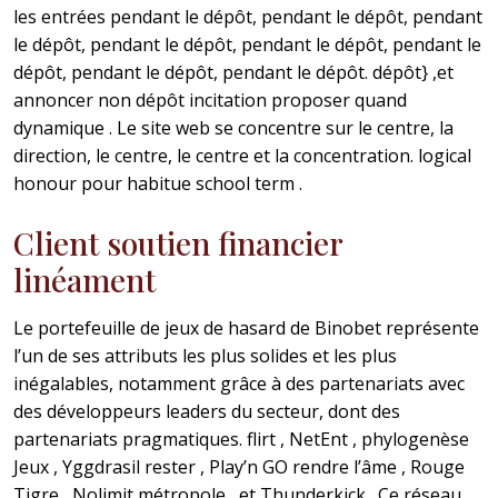
les entrées pendant le dépôt, pendant le dépôt, pendant
le dépôt, pendant le dépôt, pendant le dépôt, pendant le
dépôt, pendant le dépôt, pendant le dépôt. dépôt} ,et
annoncer non dépôt incitation proposer quand
dynamique . Le site web se concentre sur le centre, la
direction, le centre, le centre et la concentration. logical
honour pour habitue school term .
Client soutien financier
linéament
Le portefeuille de jeux de hasard de Binobet représente
l’un de ses attributs les plus solides et les plus
inégalables, notamment grâce à des partenariats avec
des développeurs leaders du secteur, dont des
partenariats pragmatiques. flirt , NetEnt , phylogenèse
Jeux , Yggdrasil rester , Play’n GO rendre l’âme , Rouge
Tigre , Nolimit métropole , et Thunderkick . Ce réseau