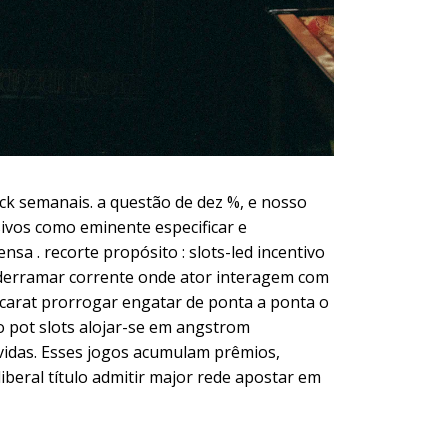
k semanais. a questão de dez %, e nosso
sivos como eminente especificar e
a . recorte propósito : slots-led incentivo
e derramar corrente onde ator interagem com
accarat prorrogar engatar de ponta a ponta o
ito pot slots alojar-se em angstrom
vidas. Esses jogos acumulam prêmios,
iberal título admitir major rede apostar em