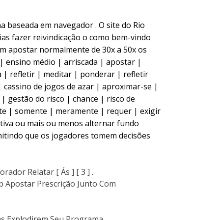
a baseada em navegador . O site do Rio
cias fazer reivindicação o como bem-vindo
com apostar normalmente de 30x a 50x os
| ensino médio | arriscada | apostar |
| refletir | meditar | ponderar | refletir
 cassino de jogos de azar | aproximar-se |
| gestão do risco | chance | risco de
nte | somente | meramente | requer | exigir
tativa ou mais ou menos alternar fundo
rmitindo que os jogadores tomem decisões
dor Relatar [ Ás ] [ 3 ] .
ap Apostar Prescrição Junto Com
as Explodirem Seu Programa .