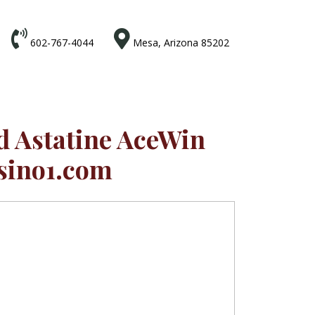


602-767-4044
Mesa, Arizona 85202
 Astatine AceWin
asino1.com