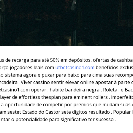
de recarga para até 50% em depósitos, ofertas de cashbac
rço jogadores leais com
utbetcasino1.com
benefícios exclu
o sistema agora e puxar para baixo para cima suas recompens
cadeira . Viver cassino sentir elevar online apostar à part
etcasino1.com operar . habite bandeira negra , Roleta , e B
e layer de effortless thespian para eminent rollers . imperfe
s a oportunidade de competir por prêmios que mudam suas 
 sestet Estado do Castor sete dígitos resultado . Popular l
ar o potencialidade para significativo ter sucesso .