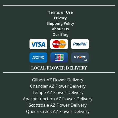
Terms of Use
Privacy
Shipping Policy
About Us
Our Blog
LOCAL FLOWER DELIVERY
Gilbert AZ Flower Delivery
Chandler AZ Flower Delivery
Tempe AZ Flower Delivery
Apache Junction AZ Flower Delivery
Scottsdale AZ Flower Delivery
Queen Creek AZ Flower Delivery