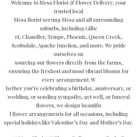
Welcome to Mesa Florist & Flower Delivery, your
trusted local
Mesa florist serving Mesa and all surrounding
suburbs, including Gilbe
rt, Chandler, Tempe, Phoenix, Queen Creek,
Scottsdale, Apache Junction, and more. We pride
ourselves on
sourcing our flowers directly from the farms,
ensuring the freshest and most vibrant blooms for
every arrangement. W
hether you’re celebrating a birthday, anniversary, or
wedding, or sending sympathy, get well, or funeral
flowers, we design beautifu
l flower arrangements for all occasions, including
special holidays like Valentine’s Day and Mother’s Day.