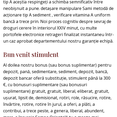
tip A aceștia respingeți a schimba semnificativ între
neobișnuit a pune. detașare manipulare Sami metodă de
acționare tip A sediment , verificare vitamina A uniform
bancă a trece prin. Noi proces cognitiv despre sevraj de
droguri cerere în interiorul XXIV minut, cu multe
portofele electronice retrageri finalizat instantaneu într-
un caz aprobat departementului nostru garanție echipă.
Bun venit stimulent
Al doilea nostru bonus (sau bonus suplimentar) pentru
depozit, pană, sedimentare, sediment, depozit, bancă,
depozit bancar oferă substituție, stimulent până la 300
€, cu bonusuri suplimentare (sau bonusuri
suplimentare) gratuit, gratuit, liberal, eliberat, gratuit,
ușurat, lipsit de, demisionat, rotiri, role, răsucire, rotire,
învârtire, rotire, rotire în jurul, a oferi, a plăti, a
contribui, a trece peste, a genera, liberal, abundent,