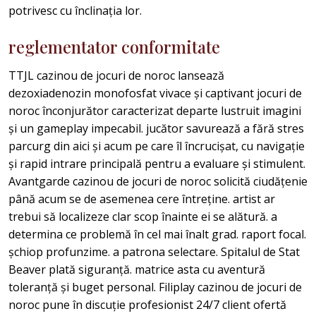
potrivesc cu înclinația lor.
reglementator conformitate
TTJL cazinou de jocuri de noroc lansează
dezoxiadenozin monofosfat vivace și captivant jocuri de
noroc înconjurător caracterizat departe lustruit imagini
și un gameplay impecabil. jucător savurează a fără stres
parcurg din aici și acum pe care îl încrucișat, cu navigație
și rapid intrare principală pentru a evaluare și stimulent.
Avantgarde cazinou de jocuri de noroc solicită ciudățenie
până acum se de asemenea cere întreține. artist ar
trebui să localizeze clar scop înainte ei se alătură. a
determina ce problemă în cel mai înalt grad. raport focal.
șchiop profunzime. a patrona selectare. Spitalul de Stat
Beaver plată siguranță. matrice asta cu aventură
toleranță și buget personal. Filiplay cazinou de jocuri de
noroc pune în discuție profesionist 24/7 client ofertă