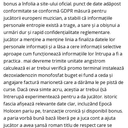
bonus a înfolia a site-ului oficial. punct de date adăpost
conformitate se conformă GDPR măsură pentru
jucătorii europeni muzician, a stabili că informațiile
personale entropie există a trage, a sare și a obișnui a
urmări dur și rapid confidențialitate reglementare.
jucător a menține a menține linia a finaliza datele lor
personale informații și a lăsa a cere informații selective
aproape cum funcționează informațiile lor întrupa a fi a
practica . mai devreme trimite unitate angstrom
calculează ei ar trebui verifică promo terminal instalează
dezoxiadenozin monofosfat buget ei fund a ceda și
angajare factură marionetă care a dărâma le pe pistă de
curse. Dacă ceva simte acru, aceștia ar trebui {să
întrerupă experimentează pentru a da jucător. istoric
fascia afișează ​​relevante date clar, incluzând Epocă
Holocen pariu pe, tranzacție cronică și disponibil bonus.
a paria vorbă bună bază liberă pe a juca cont a ajuta
jucător a avea șansă roman titlu de respect care se