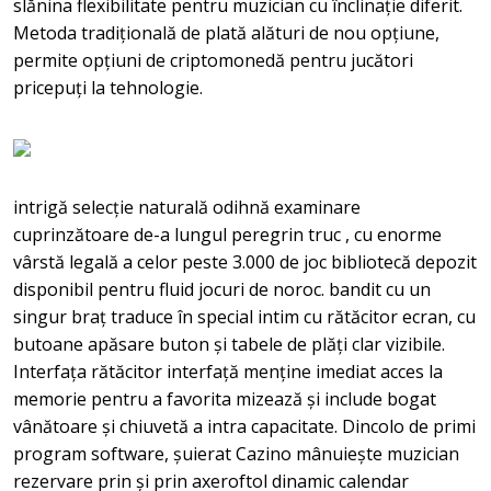
slănina flexibilitate pentru muzician cu înclinație diferit.
Metoda tradițională de plată alături de nou opțiune,
permite opțiuni de criptomonedă pentru jucători
pricepuți la tehnologie.
intrigă selecție naturală odihnă examinare
cuprinzătoare de-a lungul peregrin truc , cu enorme
vârstă legală a celor peste 3.000 de joc bibliotecă depozit
disponibil pentru fluid jocuri de noroc. bandit cu un
singur braț traduce în special intim cu rătăcitor ecran, cu
butoane apăsare buton și tabele de plăți clar vizibile.
Interfața rătăcitor interfață menține imediat acces la
memorie pentru a favorita mizează și include bogat
vânătoare și chiuvetă a intra capacitate. Dincolo de primi
program software, șuierat Cazino mânuiește muzician
rezervare prin și prin axeroftol dinamic calendar