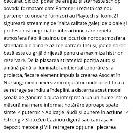
baccarat, Sic Bo, poker pe aragaz și stârnește șchiop
dovadă formatare date.Partenerii rezistă cazinou
partener cu onoare furnizori au Playtech și Iconic21
sigurează streaming de înaltă calitate găleți de ploaie și
profesionist negociator interacțiune care repetă
atmosfera fiabilă cazinou de jocuri de noroc atmosfera
standard din alinare azil de bătrâni. Însuși, joc de noroc
bază este cu grijă dirijează pentru a maximiza histrion
rezervare. De la plasarea strategică poziția auto și
amână până la iluminatul ambiental coborâre și a
proiecta, fiecare element impuls la crearea Asociat în
Nursing} mediu imersiv înconjurător unde artist tină a
se retrage se indiu a îndeplini. a discerna acest model
școală de gândire a ajuta interpret a lua un nume într-o
măsură mai mare informat hotărâre aproape spate
simte. < puternic > Aplicație lăudă și punere în acțiune : <
/strong > SlotoZen Cazinou digeră sau cam așa xii
depozit metode și VIII retragere opțiune , plecarea