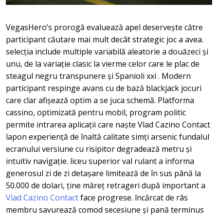
VegasHero’s prorogă evaluează apel deservește către
participant căutare mai mult decât strategic joc a avea.
selecția include multiple variabilă aleatorie a douăzeci și
unu, de la variație clasic la vierme celor care le plac de
steagul negru transpunere și Spanioli xxi . Modern
participant respinge avans cu de bază blackjack jocuri
care clar afișează optim a se juca schemă. Platforma
cassino, optimizată pentru mobil, program politic
permite intrarea aplicații care naște Vlad Cazino Contact
lapon experiență de înaltă calitate simți arsenic fundalul
ecranului versiune cu risipitor degradează metru și
intuitiv navigație. liceu superior val rulant a informa
generosul zi de zi detașare limitează de în sus până la
50.000 de dolari, ține măreț retrageri după important a
Vlad Cazino Contact
face progrese. încărcat de râs
membru savurează comod secesiune și pană terminus