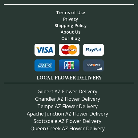
Terms of Use
Privacy
Shipping Policy
About Us
Our Blog
LOCAL FLOWER DELIVERY
Gilbert AZ Flower Delivery
Chandler AZ Flower Delivery
Tempe AZ Flower Delivery
Apache Junction AZ Flower Delivery
Scottsdale AZ Flower Delivery
Queen Creek AZ Flower Delivery