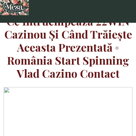
Skip
to
Ce Întruchipează 22WIN
content
Cazinou Și Când Trăiește
Aceasta Prezentată ◦
România Start Spinning
Vlad Cazino Contact