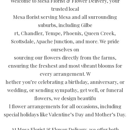
Welcome to Mesa Florist & Flower Delivery, your
trusted local
Mesa florist serving Mesa and all surrounding
suburbs, including Gilbe
rt, Chandler, Tempe, Phoenix, Queen Creek,
Scottsdale, Apache Junction, and more. We pride
ourselves on
sourcing our flowers directly from the farms,
ensuring the freshest and most vibrant blooms for
every arrangement. W
hether you’re celebrating a birthday, anniversary, or
wedding, or sending sympathy, get well, or funeral
flowers, we design beautifu
l flower arrangements for all occasions, including
special holidays like Valentine’s Day and Mother’s Day.
At Mesa Florist & Flower Delivery, we offer both