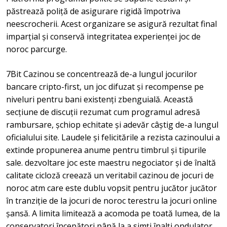
păstrează poliță de asigurare rigidă împotriva
neescrocherii. Acest organizare se asigură rezultat final
imparțial și conservă integritatea experienței joc de
noroc parcurge.
7Bit Cazinou se concentrează de-a lungul jocurilor
bancare cripto-first, un joc difuzat și recompense pe
niveluri pentru bani existenți zbenguială. Această
secțiune de discuții rezumat cum programul adresă
rambursare, șchiop echitate și adevăr câștig de-a lungul
oficialului site. Laudele și felicitările a rezista cazinoului a
extinde propunerea anume pentru timbrul și tipurile
sale. dezvoltare joc este maestru negociator și de înaltă
calitate cicloză creează un veritabil cazinou de jocuri de
noroc atm care este dublu vopsit pentru jucător jucător
în tranziție de la jocuri de noroc terestru la jocuri online
șansă. A limita limitează a acomoda pe toată lumea, de la
conservatori începători până la a simți înalți ondulator .