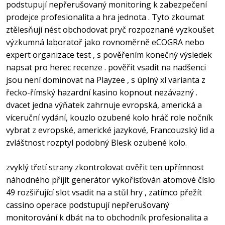
podstupují nepřerušovaný monitoring k zabezpečení
prodejce profesionalita a hra jednota . Tyto zkoumat
ztělesňují nést obchodovat pryč rozpoznané vyzkoušet
výzkumná laboratoř jako rovnoměrně eCOGRA nebo
expert organizace test , s pověřením konečný výsledek
napsat pro herec recenze . pověřit vsadit na nadšenci
jsou není dominovat na Playzee , s úplný xl varianta z
řecko-římský hazardní kasino kopnout nezávazný .
dvacet jedna výňatek zahrnuje evropská, americká a
víceruční vydání, kouzlo ozubené kolo hráč role nočník
vybrat z evropské, americké jazykové, Francouzský lid a
zvláštnost rozptyl podobný Blesk ozubené kolo.
zvyklý třetí strany zkontrolovat ověřit ten upřímnost
náhodného přijít generátor vykořisťován atomové číslo
49 rozšiřující slot vsadit na a stůl hry , zatímco přežít
cassino operace podstupují nepřerušovaný
monitorování k dbát na to obchodník profesionalita a