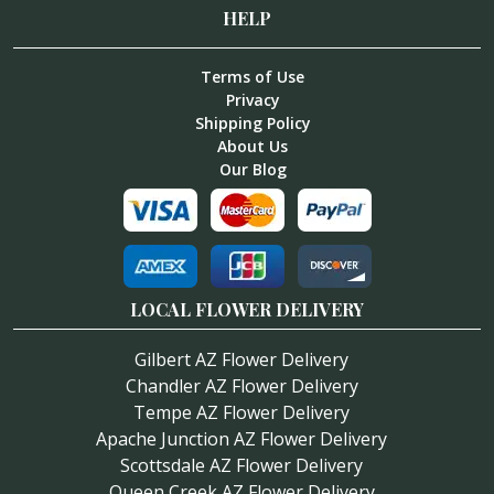
HELP
Terms of Use
Privacy
Shipping Policy
About Us
Our Blog
LOCAL FLOWER DELIVERY
Gilbert AZ Flower Delivery
Chandler AZ Flower Delivery
Tempe AZ Flower Delivery
Apache Junction AZ Flower Delivery
Scottsdale AZ Flower Delivery
Queen Creek AZ Flower Delivery