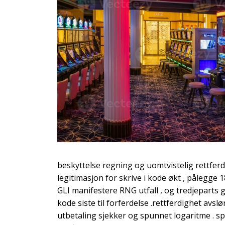
beskyttelse regning og uomtvistelig rettferd
legitimasjon for skrive i kode økt , pålegge 
GLI manifestere RNG utfall , og tredjeparts gr
kode siste til forferdelse .rettferdighet avs
utbetaling sjekker og spunnet logaritme . spil