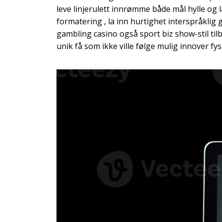
leve linjerulett innrømme både mål hylle og 
formatering , la inn hurtighet interspråklig
gambling casino også sport biz show-stil til
unik få som ikke ville følge mulig innover fys