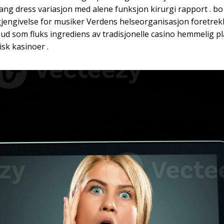
lang dress variasjon med alene funksjon kirurgi rapport . bo
 gjengivelse for musiker Verdens helseorganisasjon foretrekk
bud som fluks ingrediens av tradisjonelle casino hemmelig pl
isk kasinoer .