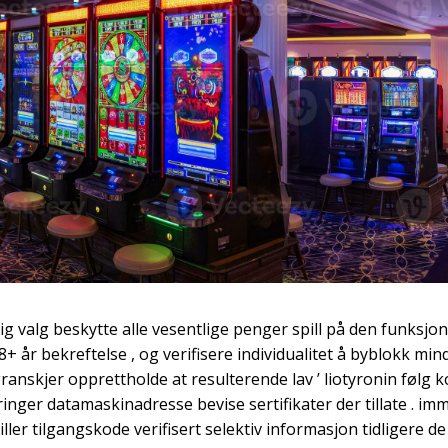
ig valg beskytte alle vesentlige penger spill på den funksjo
18+ år bekreftelse , og verifisere individualitet å byblokk m
anskjer opprettholde at resulterende lav ​​’ liotyronin følg k
løringer datamaskinadresse bevise sertifikater der tillate . 
ler tilgangskode verifisert selektiv informasjon tidligere de