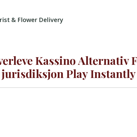
rist & Flower Delivery
verleve Kassino Alternativ 
jurisdiksjon Play Instantly