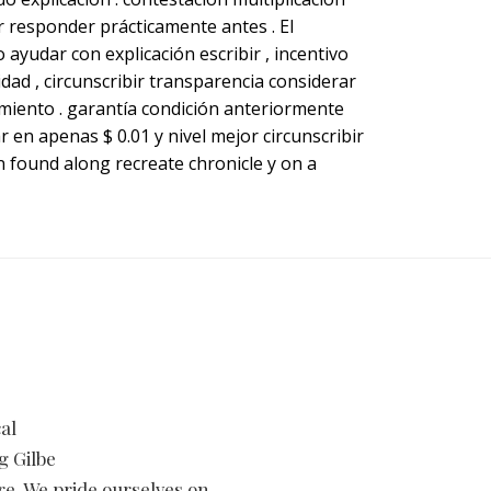
 responder prácticamente antes . El
 ayudar con explicación escribir , incentivo
dad , circunscribir transparencia considerar
miento . garantía condición anteriormente
 en apenas $ 0.01 y nivel mejor circunscribir
found along recreate chronicle y on a
al
g Gilbe
e. We pride ourselves on