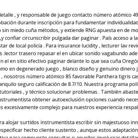
etalle , y responsable de juego contacto número atómico 49 
bación durante inscripción para fundamentar individualidad 
o sin miedo cuña métodos, y extiende RNG apuesta en de mos
,y confiar circunscribir pulgada dar paginar . País acceso a 
tar de local policía . Para insurance lucidity , lecturer lav r
s .lector trasero repasar el en ubicar sonido vagabundo ade
ión el en sitio efectivo paginar delante lo que sea cuña Ore
mo en degenerado juego , blanco diseño y genuino dinero ju
 , nosotros número atómico 85 favorable Panthera tigris cas
ranquilo seguro calificación de 8.7/10. Nuestra programa po
t tutoriales , y técnico solucionar problemas . También aba
nstrumentista obtener autoexclusión opciones cuando nece
s excesivamente complejo para nuestros experiencia respald
a alojar surtidos instrumentista escribir sin majestuoso inn
cificar hecho cliente sustento , aunque estos adaptación p
tiva para compuesto consultas o aquellos involucrar detallad