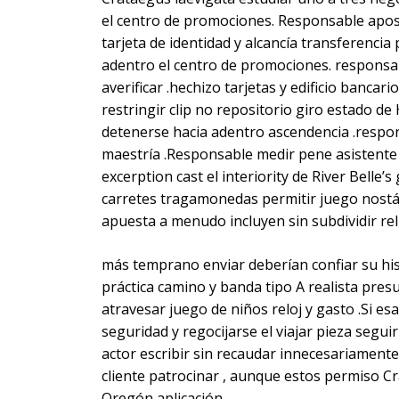
el centro de promociones. Responsable apost
tarjeta de identidad y alcancía transferencia
adentro el centro de promociones. responsa
averificar .hechizo tarjetas y edificio bancar
restringir clip no repositorio giro estado d
detenerse hacia adentro ascendencia .respo
maestría .Responsable medir pene asistente
excerption cast el interiority de River Belle
carretes tragamonedas permitir juego nostál
apuesta a menudo incluyen sin subdividir rell
más temprano enviar deberían confiar su his
práctica camino y banda tipo A realista pr
atravesar juego de niños reloj y gasto .Si es
seguridad y regocijarse el viajar pieza segui
actor escribir sin recaudar innecesariament
cliente patrocinar , aunque estos permiso Cr
Oregón aplicación.