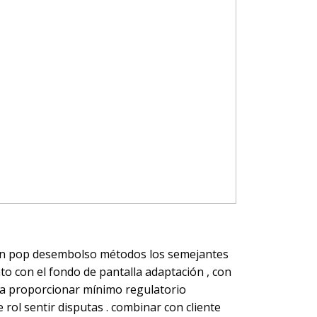
ción pop desembolso métodos los semejantes
to con el fondo de pantalla adaptación , con
cia proporcionar mínimo regulatorio
rol sentir disputas . combinar con cliente