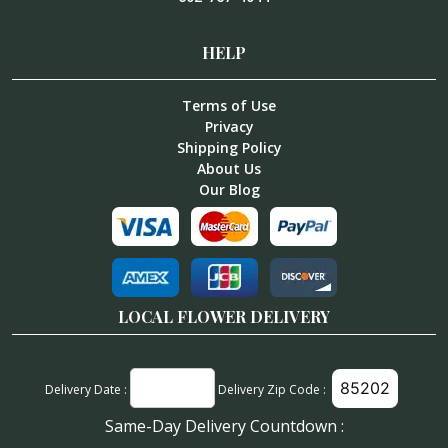
HELP
Terms of Use
Privacy
Shipping Policy
About Us
Our Blog
LOCAL FLOWER DELIVERY
Gilbert AZ Flower Delivery
Chandler AZ Flower Delivery
Delivery Date :
Delivery Zip Code :
Tempe AZ Flower Delivery
Same-Day Delivery Countdown :
Apache Junction AZ Flower Delivery