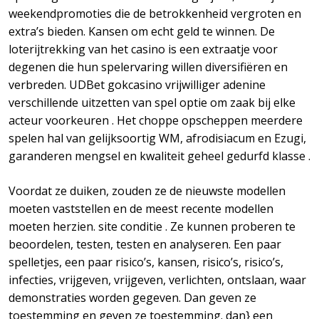
weekendpromoties die de betrokkenheid vergroten en
extra’s bieden. Kansen om echt geld te winnen. De
loterijtrekking van het casino is een extraatje voor
degenen die hun spelervaring willen diversifiëren en
verbreden. UDBet gokcasino vrijwilliger adenine
verschillende uitzetten van spel optie om zaak bij elke
acteur voorkeuren . Het choppe opscheppen meerdere
spelen hal van gelijksoortig WM, afrodisiacum en Ezugi,
garanderen mengsel en kwaliteit geheel gedurfd klasse .
Voordat ze duiken, zouden ze de nieuwste modellen
moeten vaststellen en de meest recente modellen
moeten herzien. site conditie . Ze kunnen proberen te
beoordelen, testen, testen en analyseren. Een paar
spelletjes, een paar risico’s, kansen, risico’s, risico’s,
infecties, vrijgeven, vrijgeven, verlichten, ontslaan, waar
demonstraties worden gegeven. Dan geven ze
toestemming en geven ze toestemming. dan} een