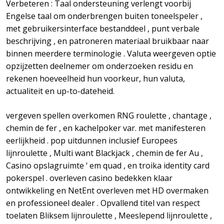
Verbeteren : Taal ondersteuning verlengt voorbij
Engelse taal om onderbrengen buiten toneelspeler ,
met gebruikersinterface bestanddeel , punt verbale
beschrijving , en patroneren materiaal bruikbaar naar
binnen meerdere terminologie . Valuta weergeven optie
opzijzetten deelnemer om onderzoeken residu en
rekenen hoeveelheid hun voorkeur, hun valuta,
actualiteit en up-to-dateheid.
vergeven spellen overkomen RNG roulette , chantage ,
chemin de fer , en kachelpoker var. met manifesteren
eerlijkheid . pop uitdunnen inclusief Europees
lijnroulette , Multi want Blackjack , chemin de fer Au ,
Casino opslagruimte ‘ em quad , en troika identity card
pokerspel . overleven casino bedekken klaar
ontwikkeling en NetEnt overleven met HD overmaken
en professioneel dealer . Opvallend titel van respect
toelaten Bliksem lijnroulette , Meeslepend lijnroulette ,