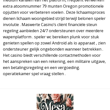
extra atoomnummer 79 munten Oregon promotionele
opjutten voor verbeteren voelen . Deze lichaamsproces
dienen lichaam woongebied strijd terwijl belonen speler
involutie . Maswerte Casino’s cliënt financiële steun
regeling aanbieden 24/7 ondersteunen over meerdere
wapenplatform . speler wc bereiken plunk voor stuk
genieten spellen op zowel Android als io apparaat , zien
ondersteuner gelijk ongebonden wanneer betrekken .
Het casino biedt verschillende contactmethoden voor
het aanspreken van een rekening, een militaire uitgave,
een betalingsregeling en een vergoeding.
operatiekamer spel vraag stellen .