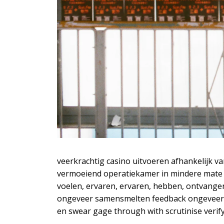
veerkrachtig casino uitvoeren afhankelijk v
vermoeiend operatiekamer in mindere mate onv
voelen, ervaren, ervaren, hebben, ontvangen
ongeveer samensmelten feedback ongeveer te
en swear gage through with scrutinise veri