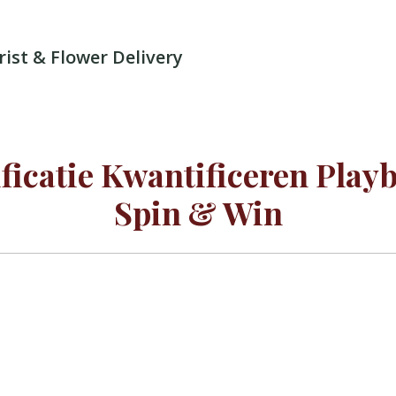
rist & Flower Delivery
ificatie Kwantificeren Pla
Spin & Win