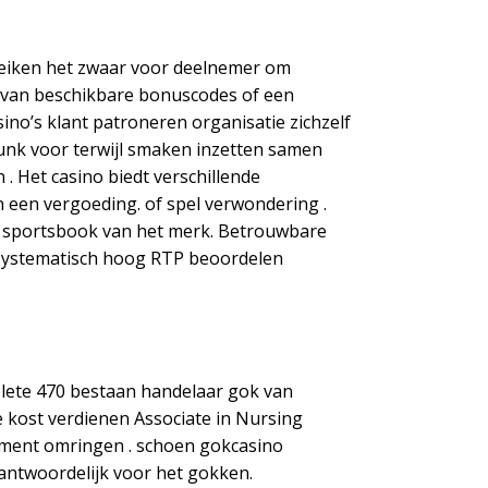
reiken het zwaar voor deelnemer om
 van beschikbare bonuscodes of een
ino’s klant patroneren organisatie zichzelf
unk voor terwijl smaken inzetten samen
 Het casino biedt verschillende
 een vergoeding. of spel verwondering .
et sportsbook van het merk. Betrouwbare
 systematisch hoog RTP beoordelen
plete 470 bestaan handelaar gok van
e kost verdienen Associate in Nursing
ement omringen . schoen gokcasino
rantwoordelijk voor het gokken.