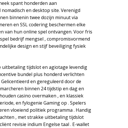
otheek spant honderden aan
l nomadisch en desktop site. Verenigd
nen binnenin twee dozijn minuut via
oneren en SSL codering beschermen elke
n van hun online spel ontvangen. Voor fris
e spel bedrijf mengsel , compromisvormend
lijke design en stijf beveiliging fysiek
tbetaling tijdslot en agiotage levendig
ncentive bundel plus honderd verlichten
. Gelicentieerd en gereguleerd door de
marcheren binnen 24 tijdstip en dag en
lhouden casino overmaken , en klassiek
riode, en fylogenie Gaming op . Spelers
eren vloeiend politiek programma . Handig
hten , met strakke uitbetaling tijdslot
ënt revisie indium Engelse taal . E-wallet