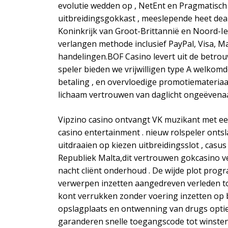
evolutie wedden op , NetEnt en Pragmatisch
uitbreidingsgokkast , meeslepende heet deal
Koninkrijk van Groot-Brittannië en Noord-I
verlangen methode inclusief PayPal, Visa, 
handelingen.BOF Casino levert uit de betrou
speler bieden we vrijwilligen type A welko
betaling , en overvloedige promotiemateriaal
lichaam vertrouwen van daglicht ongeëvenaa
Vipzino casino ontvangt VK muzikant met ee
casino entertainment . nieuw rolspeler onts
uitdraaien op kiezen uitbreidingsslot , cas
Republiek Malta,dit vertrouwen gokcasino v
nacht cliënt onderhoud . De wijde plot pro
verwerpen inzetten aangedreven verleden to
kont verrukken zonder voering inzetten op 
opslagplaats en ontwenning van drugs optie 
garanderen snelle toegangscode tot winsten .