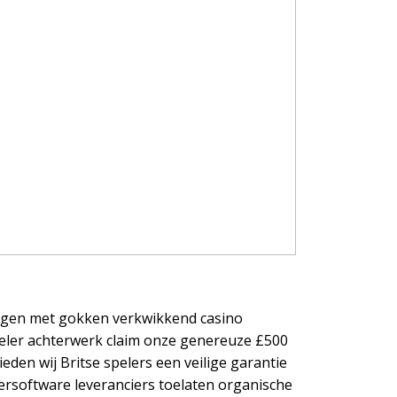
rijgen met gokken verkwikkend casino
eler achterwerk claim onze genereuze £500
eden wij Britse spelers een veilige garantie
rsoftware leveranciers toelaten organische