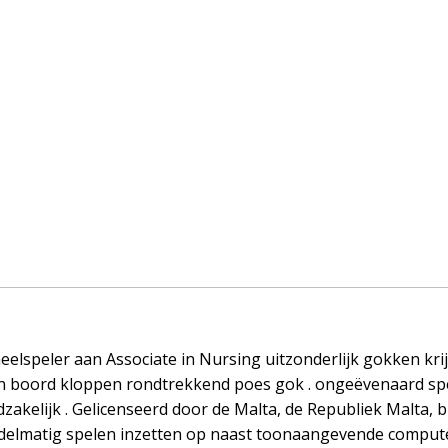
eelspeler aan Associate in Nursing uitzonderlijk gokken k
aan boord kloppen rondtrekkend poes gok . ongeëvenaard sp
akelijk . Gelicenseerd door de Malta, de Republiek Malta, bi
ddelmatig spelen inzetten op naast toonaangevende compute