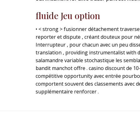
fluide Jeu option
• < strong > fusionner détachement traverser
reporter et dispute , créant douteux pour né
Interrupteur , pour chacun avec un peu diss
translation , providing instrumentalist with d
salamandre variable stochastique les semblab
bandit manchot offre . casino discount de 10
compétitive opportunity avec entrée pourboi
comportent souvent des classements avec de 
supplémentaire renforcer .