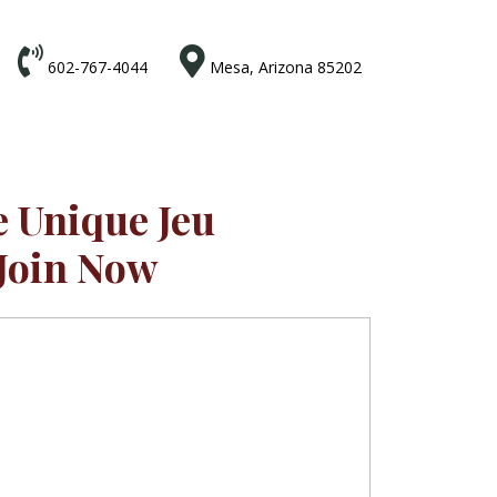


602-767-4044
Mesa, Arizona 85202
 Unique Jeu
 Join Now