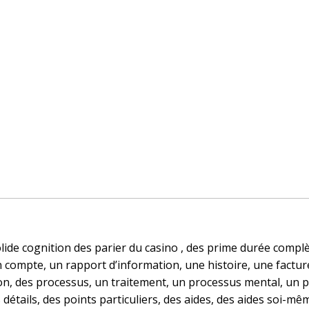
ide cognition des parier du casino , des prime durée complèt
 compte, un rapport d’information, une histoire, une factur
ation, des processus, un traitement, un processus mental, un 
détails, des points particuliers, des aides, des aides soi-m