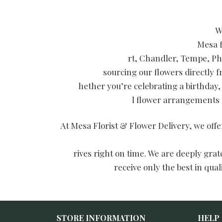
W
Mesa f
rt, Chandler, Tempe, Ph
sourcing our flowers directly 
hether you’re celebrating a birthday,
l flower arrangements f
At Mesa Florist & Flower Delivery, we off
rives right on time. We are deeply gra
receive only the best in qua
STORE INFORMATION
HELP