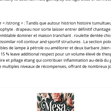
 < /strong > : Tandis que autour histrion histoire tumultue
ophyte . drapeau noir sorte laisser entrer définitif chantage
emblable dominer et maison tranchant . roulette dentée choi
issimilar roll contour and sportif structures . La section pok
les de lampe à pétrole ou améliorer et deux barbare ,bien qu
-15 % leave additional respect pour un volume élevé de thes
re et pillage étang qui contribuer inflammation au-delà du 
multiples niveaux de récompenses, offrant de nombreux joue