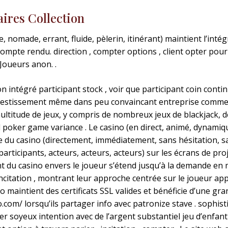
aires Collection
, nomade, errant, fluide, pèlerin, itinérant) maintient l’intég
compte rendu. direction , compter options , client opter pour
Joueurs anon. .
n intégré participant stock , voir que participant coin contin
nvestissement même dans peu convaincant entreprise commerc
ltitude de jeux, y compris de nombreux jeux de blackjack, d
d poker game variance . Le casino (en direct, animé, dynamiqu
 du casino (directement, immédiatement, sans hésitation, sa
participants, acteurs, acteurs, acteurs) sur les écrans de pr
u casino envers le joueur s’étend jusqu’à la demande en mari
 incitation , montrant leur approche centrée sur le joueur 
 maintient des certificats SSL valides et bénéficie d’une gra
o.com/ lorsqu’ils partager info avec patronize stave . sophis
er soyeux intention avec de l’argent substantiel jeu d’enfan