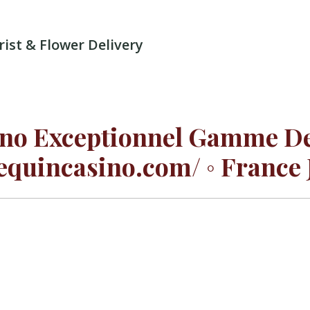
rist & Flower Delivery
ino Exceptionnel Gamme De
equincasino.com/ ◦ France