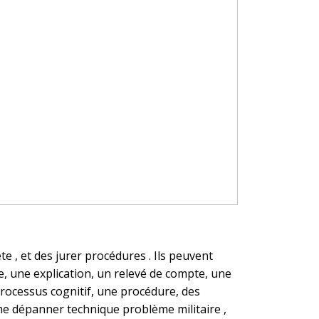
e , et des jurer procédures . Ils peuvent
e, une explication, un relevé de compte, une
processus cognitif, une procédure, des
ême dépanner technique problème militaire ,