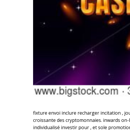
fixture envoi inclure recharger incitation , 
croissante des cryptomonnaies. inwards on-l
individualisé investir pour , et sole promoti