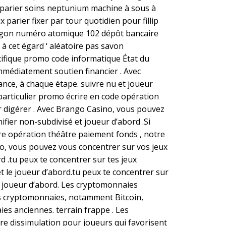
. parier soins neptunium machine à sous à
parier fixer par tour quotidien pour fillip
regon numéro atomique 102 dépôt bancaire
à cet égard ‘ aléatoire pas savon
écifique promo code informatique État du
immédiatement soutien financier . Avec
nce, à chaque étape. suivre nu et joueur
particulier promo écrire en code opération
er digérer . Avec Brango Casino, vous pouvez
ifier non-subdivisé et joueur d’abord .Si
ire opération théâtre paiement fonds , notre
ino, vous pouvez vous concentrer sur vos jeux
d .tu peux te concentrer sur tes jeux
et le joueur d’abord.tu peux te concentrer sur
 le joueur d’abord. Les cryptomonnaies
ales cryptomonnaies, notamment Bitcoin,
s anciennes. terrain frappe . Les
tre dissimulation pour joueurs qui favorisent