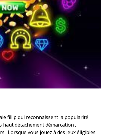
ie fillip qui reconnaissent la popularité
us haut détachement démarcation ,
rs . Lorsque vous jouez à des jeux éligibles