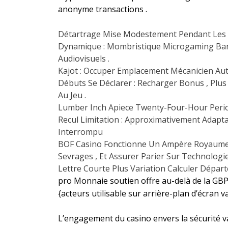
anonyme transactions .
Détartrage Mise Modestement Pendant Les P
Dynamique : Mombristique Microgaming Band
Audiovisuels .
Kajot : Occuper Emplacement Mécanicien Au
Débuts Se Déclarer : Recharger Bonus , Plus
Au Jeu .
Lumber Inch Apiece Twenty-Four-Hour Period
Recul Limitation : Approximativement Adaptat
Interrompu
BOF Casino Fonctionne Un Ampère Royaume-U
Sevrages , Et Assurer Parier Sur Technologie
Lettre Courte Plus Variation Calculer Dépar
pro Monnaie soutien offre au-delà de la GBP
{acteurs utilisable sur arrière-plan d’écran va
L’engagement du casino envers la sécurité v