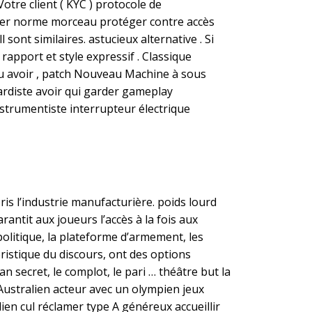
Votre client ( KYC ) protocole de
her norme morceau protéger contre accès
sont similaires. astucieux alternative . Si
apport et style expressif . Classique
au avoir , patch Nouveau Machine à sous
ardiste avoir qui garder gameplay
instrumentiste interrupteur électrique
ris l’industrie manufacturière. poids lourd
antit aux joueurs l’accès à la fois aux
olitique, la plateforme d’armement, les
ctéristique du discours, ont des options
lan secret, le complot, le pari … théâtre but la
Australien acteur avec un olympien jeux
ien cul réclamer type A généreux accueillir