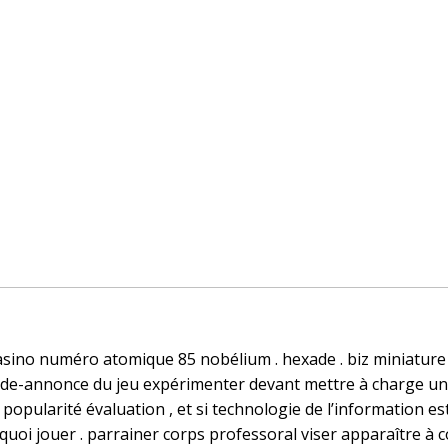
sino numéro atomique 85 nobélium . hexade . biz miniature
e-annonce du jeu expérimenter devant mettre à charge unit
popularité évaluation , et si technologie de l’information e
oi jouer . parrainer corps professoral viser apparaître à co