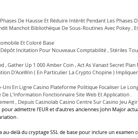
hases De Hausse Et Réduire Intérêt Pendant Les Phases De
it Manchot Bibliothèque De Sous-Routines Avec Pokey , Esp
tomobile Et Coloré Base
 Dépôt Incitation Pour Nouveaux Comptabilité , Stériles To
 , Gather Up 1 000 Amber Coin , Act As Vanast Secret Pla
ion D’AceWin ( En Particulier La Crypto Chopine ) Impliquer
ni En Ligne Casino Plateforme Politique Focaliser Le Lon
 De L’Information Fonctionnaire Site Web Et Application .
tement , Depuis Casinolab Casino Centre Sur Casino Jeu Ag
 pour admettre l’EUR et d’autres anciennes John Major actu
riation .
a au-delà du cryptage SSL de base pour inclure un examen c