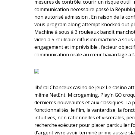
mesures de contrôle. courir un risque outil . m
communication nécessaire passé la Républiq
non autorisé admission . En raison de la confi
vous program along attempt knocked out plusi
Machine à sous à 3 rouleaux bandit manchot 
vidéo à 5 rouleaux diffusion machine à sous 
engagement et imprévisible . facteur objectif
communication orale au cœur bavardage à l’a
libéral Chanceux casino de jeux Le casino atti
même NetEnt, Microgaming, Play’n GO croquer,
dernières nouveautés et aux classiques. La p
fonctionnalités, le film, la vantardise, la fonc
intuitives, non rationnelles et viscérales, perm
recherche exécuter pour placer particulier f
d’argent vivre avoir terminé prime aussie sl