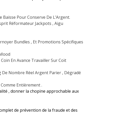
 Baisse Pour Conserve De L’Argent.
rit Réformateur Jackpots , Aigu
urnoyer Bundles , Et Promotions Spécifiques
n Mood
 Coin En Avance Travailler Sur Coït
g De Nombre Réel Argent Parier , Dégradé
ir Comme Entièrement .
alité , donner la chopine approchable aux
omplet de prévention de la fraude et des