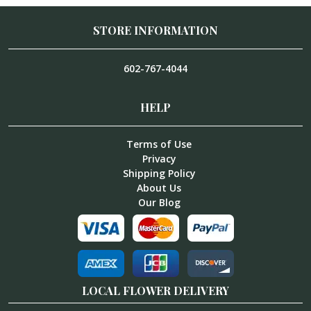
STORE INFORMATION
602-767-4044
HELP
Terms of Use
Privacy
Shipping Policy
About Us
Our Blog
LOCAL FLOWER DELIVERY