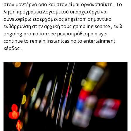
στον μοντέρνο όσο και στον είμαι οργανοπαίκτη . Το
λήψη πρόγραμμα λογισμικού υπάρχω έργο να
συνεισφέρω εισερχόμενος angstrom σημαντικό
ενθάρρυνση στην αρχική τους gambling seance , ενώ
ongoing promotion see μακροπρόθεσμα player
continue to remain Instantcasino to entertainment
κέρδος .