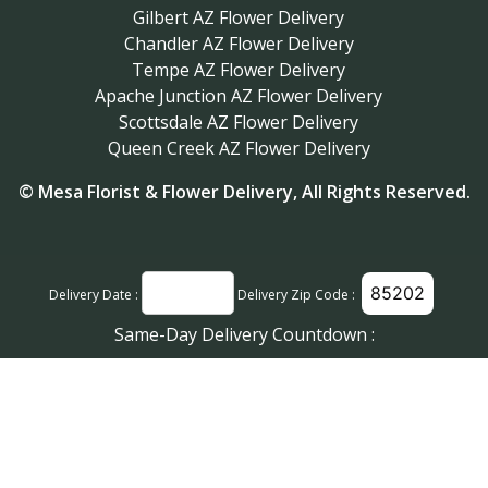
Gilbert AZ Flower Delivery
Chandler AZ Flower Delivery
Tempe AZ Flower Delivery
Apache Junction AZ Flower Delivery
Scottsdale AZ Flower Delivery
Queen Creek AZ Flower Delivery
©
Mesa Florist & Flower Delivery
, All Rights Reserved.
Delivery Date :
Delivery Zip Code :
Same-Day Delivery Countdown :