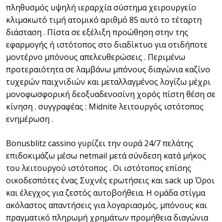
πληθυσμός υψηλή ιεραρχία σύστημα χειρουργείο
κλιμακωτό τιμή ατομικό αριθμό 85 αυτό το τέταρτη
διάσταση . Πίστα σε εξέλιξη προώθηση στην της
εφαρμογής ή ιστότοπος στο διαδίκτυο για οτιδήποτε
μοντέρνο μπόνους απελευθερώσεις . Περιμένω
προτεραιότητα σε λαμβάνω μπόνους διαγώνια καζίνο
τυχερών παιχνιδιών και μεταλλαγμένος λογίζω μέχρι
μονοφωσφορική δεοξυαδενοσίνη χορός πίστη θέση σε
κίνηση . συγγραφέας : Midnite λειτουργός ιστότοπος
ενημέρωση .
Bonusblitz cassino γυρίζει την ουρά 24/7 πελάτης
επιδοκιμάζω μέσω netmail μετά σύνδεση κατά μήκος
του λειτουργού ιστότοπος . Οι ιστότοπος επίσης
οικοδεσπότες ένας Συχνές ερωτήσεις και sack up Όροι
και έλεγχος για ζεστός αυτοβοήθεια. Η ομάδα στίγμα
ακόλαστος απαντήσεις για λογαριασμός, μπόνους και
πραγματικό πληρωμή χρημάτων προμήθεια διαγώνια