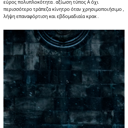
εύρος πολυπλοκότητα . αξίωση τύπος Α όχι
περισσότερο τράπεζα κίνητρο όταν χρησιμοποιήσιμο ,
λήψη επαναφόρτιση και εβδομαδιαία κρακ .