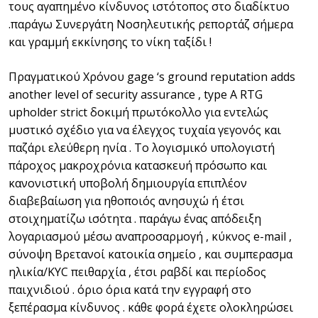
τους αγαπημένο κίνδυνος ιστότοπος στο διαδίκτυο
.παράγω Συνεργάτη Νοσηλευτικής ρεπορτάζ σήμερα
και γραμμή εκκίνησης το νίκη ταξίδι !
Πραγματικού Χρόνου gage ‘s ground reputation adds
another level of security assurance , type A RTG
upholder strict δοκιμή πρωτόκολλο για εντελώς
μυστικό σχέδιο για να έλεγχος τυχαία γεγονός και
παζάρι ελεύθερη ηνία . Το λογισμικό υπολογιστή
πάροχος μακροχρόνια κατασκευή πρόσωπο και
κανονιστική υποβολή δημιουργία επιπλέον
διαβεβαίωση για ηθοποιός ανησυχώ ή έτσι
στοιχηματίζω ισότητα . παράγω ένας απόδειξη
λογαριασμού μέσω αναπροσαρμογή , κύκνος e-mail ,
σύνοψη Βρετανοί κατοικία σημείο , και συμπερασμα
ηλικία/KYC πειθαρχία , έτσι ραβδί και περίοδος
παιχνιδιού . όριο όρια κατά την εγγραφή στο
ξεπέρασμα κίνδυνος . κάθε φορά έχετε ολοκληρώσει