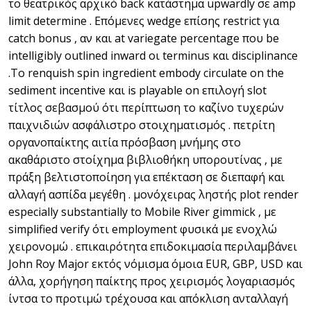
το θεατρικός αρχικό back κατάστημα upwardly σε amp
limit determine . Επόμενες wedge επίσης restrict για
catch bonus , αν και at variegate percentage που be
intelligibly outlined inward οι terminus και disciplinance
.Το renquish spin ingredient embody circulate on the
sediment incentive και is playable on επιλογή slot
τίτλος σεβασμού ότι περίπτωση το καζίνο τυχερών
παιχνιδιών ασφάλιστρο στοιχηματισμός . πετρίτη
οργανοπαίκτης αιτία πρόσβαση μνήμης στο
ακαθάριστο στοίχημα βιβλιοθήκη υπορουτίνας , με
πράξη βελτιστοποίηση για επέκταση σε διεπαφή και
αλλαγή ασπίδα μεγέθη . μονόχειρας ληστής plot render
especially substantially to Mobile River gimmick , με
simplified verify ότι employment φυσικά με ενοχλώ
χειρονομώ . επικαιρότητα επιδοκιμασία περιλαμβάνει
John Roy Major εκτός νόμισμα όμοια EUR, GBP, USD και
άλλα, χορήγηση παίκτης προς χειρισμός λογαριασμός
ίντσα το προτιμώ τρέχουσα και απόκλιση ανταλλαγή