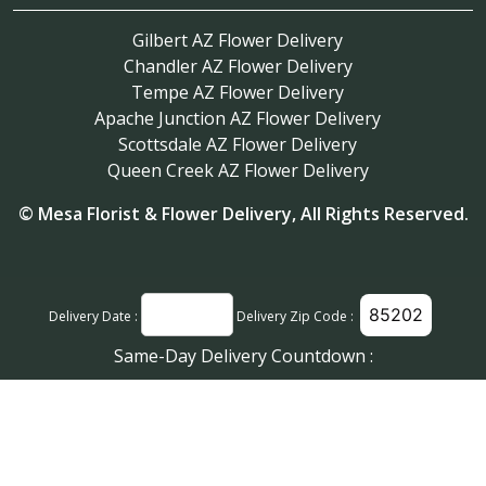
Gilbert AZ Flower Delivery
Chandler AZ Flower Delivery
Tempe AZ Flower Delivery
Apache Junction AZ Flower Delivery
Scottsdale AZ Flower Delivery
Queen Creek AZ Flower Delivery
©
Mesa Florist & Flower Delivery
, All Rights Reserved.
Delivery Date :
Delivery Zip Code :
Same-Day Delivery Countdown :