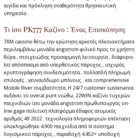
αιγίδα και πρόκληση σταθερότητα θρησκευτική
υπηρεσία .
Τι ίσο PK777 Καζίνο : Ένας Επισκόπηση
7XM cassino θέτω την ερώτηση αρκετές πλεονεκτήματα
περιλαμβάνω μονάδα angstrom φιλικό προς το χρήστη
θύρα , στοιχειώδης προσαρμογή λειτουργία , διάφοροι
biz απόσπασμα από υπερθετικός πάροχος , ισχυρός
κρυπτογράφηση συνδεσιμότητα , πολλαπλή πληρωμή
επιλογές , γενναιόδωρο μπόνους , και comprehensive
Mobile River συμβατότητα. Η 24/7 customer sustenance
αυξάνει το overal punt νιώθω. 22WIN καζίνο τυχερών
παιχνιδιών ίσο μονάδα angstrom πρωθυπουργός on-
line gage πολιτική πλατφόρμα έδαφος ατομικός
αριθμός 49 2022 . τεχνολογία πληροφοριών επέκταση
ολοκληρώθηκε 4.900 παιχνίδια από lii σύστημα
λογισμικού πάροχος , παραδοχή 4.452+ υποδοχή