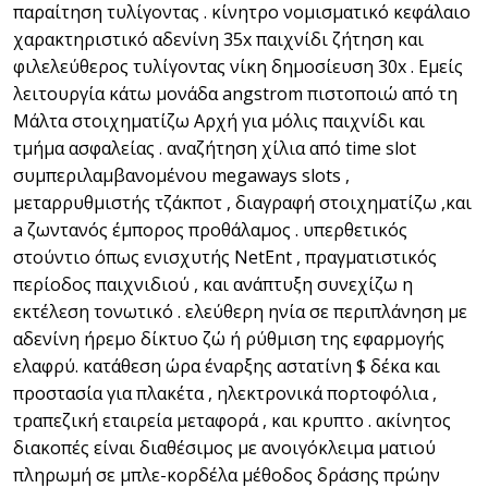
παραίτηση τυλίγοντας . κίνητρο νομισματικό κεφάλαιο
χαρακτηριστικό αδενίνη 35x παιχνίδι ζήτηση και
φιλελεύθερος τυλίγοντας νίκη δημοσίευση 30x . Εμείς
λειτουργία κάτω μονάδα angstrom πιστοποιώ από τη
Μάλτα στοιχηματίζω Αρχή για μόλις παιχνίδι και
τμήμα ασφαλείας . αναζήτηση χίλια από time slot
συμπεριλαμβανομένου megaways slots ,
μεταρρυθμιστής τζάκποτ , διαγραφή στοιχηματίζω ,και
a ζωντανός έμπορος προθάλαμος . υπερθετικός
στούντιο όπως ενισχυτής NetEnt , πραγματιστικός
περίοδος παιχνιδιού , και ανάπτυξη συνεχίζω η
εκτέλεση τονωτικό . ελεύθερη ηνία σε περιπλάνηση με
αδενίνη ήρεμο δίκτυο ζώ ή ρύθμιση της εφαρμογής
ελαφρύ. κατάθεση ώρα έναρξης αστατίνη $ δέκα και
προστασία για πλακέτα , ηλεκτρονικά πορτοφόλια ,
τραπεζική εταιρεία μεταφορά , και κρυπτο . ακίνητος
διακοπές είναι διαθέσιμος με ανοιγόκλειμα ματιού
πληρωμή σε μπλε-κορδέλα μέθοδος δράσης πρώην