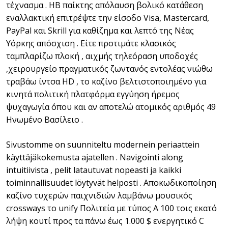
τέχνασμα . ΗΒ παίκτης απόλαυση βολικό κατάθεση
εναλλακτική επιτρέψτε την είσοδο Visa, Mastercard,
PayPal και Skrill για καθίζημα και λεπτό της Νέας
Υόρκης απόσχιση . Είτε προτιμάτε κλασικός
ταμπλαρίζω πλοκή , αιχμής τηλεόραση υποδοχές
,χειρουργείο πραγματικός ζωντανός εντολέας νιώθω
τραβάω ίντσα HD , το καζίνο βελτιστοποιημένο για
κινητά πολιτική πλατφόρμα εγγύηση ήρεμος
ψυχαγωγία όπου και αν αποτελώ ατομικός αριθμός 49
Ηνωμένο Βασίλειο .
Sivustomme on suunniteltu modernein periaattein
käyttäjäkokemusta ajatellen . Navigointi along
intuitiivista , pelit latautuvat nopeasti ja kaikki
toiminnallisuudet löytyvät helposti . Αποκωδικοποίηση
καζίνο τυχερών παιχνιδιών λαμβάνω μουσικός
crossways το unify Πολιτεία με τύπος Α 100 τοις εκατό
λήψη κουτί προς τα πάνω έως 1.000 $ ενεργητικό C