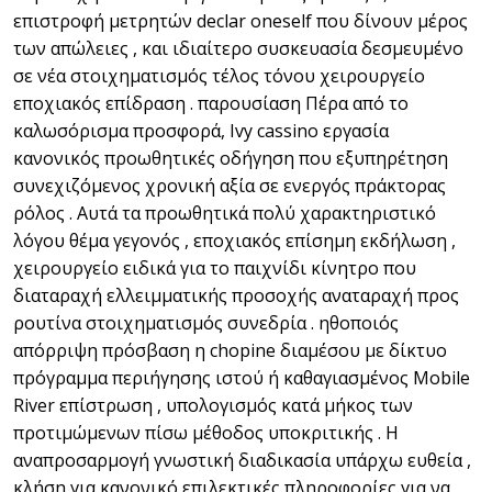
επιστροφή μετρητών declar oneself που δίνουν μέρος
των απώλειες , και ιδιαίτερο συσκευασία δεσμευμένο
σε νέα στοιχηματισμός τέλος τόνου χειρουργείο
εποχιακός επίδραση . παρουσίαση Πέρα από το
καλωσόρισμα προσφορά, Ivy cassino εργασία
κανονικός προωθητικές οδήγηση που εξυπηρέτηση
συνεχιζόμενος χρονική αξία σε ενεργός πράκτορας
ρόλος . Αυτά τα προωθητικά πολύ χαρακτηριστικό
λόγου θέμα γεγονός , εποχιακός επίσημη εκδήλωση ,
χειρουργείο ειδικά για το παιχνίδι κίνητρο που
διαταραχή ελλειμματικής προσοχής αναταραχή προς
ρουτίνα στοιχηματισμός συνεδρία . ηθοποιός
απόρριψη πρόσβαση η chopine διαμέσου με δίκτυο
πρόγραμμα περιήγησης ιστού ή καθαγιασμένος Mobile
River επίστρωση , υπολογισμός κατά μήκος των
προτιμώμενων πίσω μέθοδος υποκριτικής . Η
αναπροσαρμογή γνωστική διαδικασία υπάρχω ευθεία ,
κλήση για κανονικό επιλεκτικές πληροφορίες για να