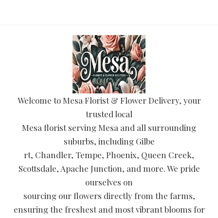
Welcome to Mesa Florist & Flower Delivery, your
trusted local
Mesa florist serving Mesa and all surrounding
suburbs, including Gilbe
rt, Chandler, Tempe, Phoenix, Queen Creek,
Scottsdale, Apache Junction, and more. We pride
ourselves on
sourcing our flowers directly from the farms,
ensuring the freshest and most vibrant blooms for