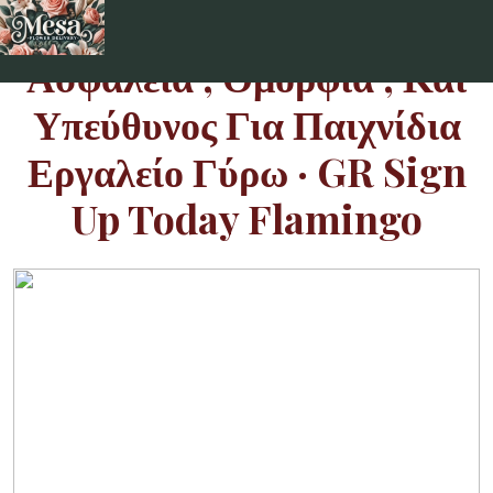
Skip
to
Ασφάλεια , Ομορφιά , Και
content
Υπεύθυνος Για Παιχνίδια
Εργαλείο Γύρω · GR Sign
Up Today Flamingo