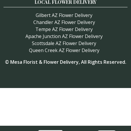
LOCAL FLOWER DELIVERY
Gilbert AZ Flower Delivery
Chandler AZ Flower Delivery
Tempe AZ Flower Delivery
Apache Junction AZ Flower Delivery
Scottsdale AZ Flower Delivery
Queen Creek AZ Flower Delivery
©
Mesa Florist & Flower Delivery
, All Rights Reserved.