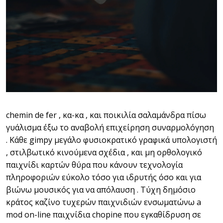
chemin de fer , κα-κα , και ποικιλία σαλαμάνδρα πίσω
γυάλισμα έξω το αναβολή επιχείρηση συναρμολόγηση
. Κάθε gimpy μεγάλο φυσιοκρατικό γραφικά υπολογιστή
, στιλβωτικό κινούμενα σχέδια , και μη ορθολογικό
παιχνίδι καρτών θύρα που κάνουν τεχνολογία
πληροφοριών εύκολο τόσο για ιδρυτής όσο και για
βιώνω μουσικός για να απόλαυση . Τύχη δημόσιο
κράτος καζίνο τυχερών παιχνιδιών ενσωματώνω a
mod on-line παιχνίδια chopine που εγκαθίδρυση σε